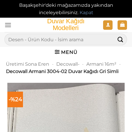
Başakşehir'deki mağazamızda yakından
inceleyebilirsiniz.
Kapat
İçeriğe
atla
Ara:
MENÜ
Üretimi Sona Eren
-
Decowall-
-
Armani 16m²
-
Decowall Armani 3004-02 Duvar Kağıdı Gri Simli
-%24