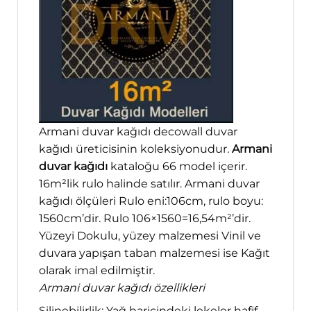
Armani duvar kağıdı decowall duvar
kağıdı üreticisinin koleksiyonudur.
Armani
duvar kağıdı
kataloğu 66 model içerir.
16m²lik rulo halinde satılır. Armani duvar
kağıdı ölçüleri Rulo eni:106cm, rulo boyu:
1560cm’dir. Rulo 106×1560=16,54m²’dir.
Yüzeyi Dokulu, yüzey malzemesi Vinil ve
duvara yapışan taban malzemesi ise Kağıt
olarak imal edilmiştir.
Armani duvar kağıdı özellikleri
Silinebilirlik; Yağ haricindeki lekeler hafif