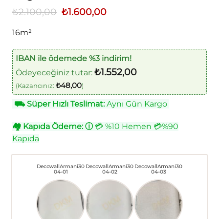
₺
2.100,00
Orijinal
₺
1.600,00
Şu
fiyat:
andaki
₺2.100,00.
fiyat:
16m²
₺1.600,00.
IBAN ile ödemede %3 indirim!
₺
1.552,00
Ödeyeceğiniz tutar:
₺
48,00
(Kazancınız:
)
⛟
Süper Hızlı Teslimat:
Aynı Gün Kargo
🏘
Kapıda Ödeme:
ⓘ
💳 %10 Hemen 💳%90
Kapıda
DecowallArmani30
DecowallArmani30
DecowallArmani30
04-01
04-02
04-03