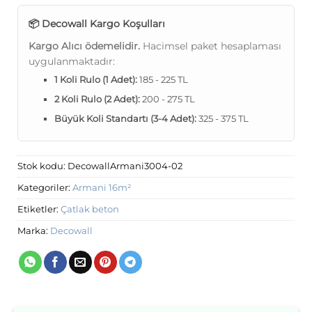
📦 Decowall Kargo Koşulları
Kargo Alıcı ödemelidir.
Hacimsel paket hesaplaması
uygulanmaktadır:
1 Koli Rulo (1 Adet):
185 - 225 TL
2 Koli Rulo (2 Adet):
200 - 275 TL
Büyük Koli Standartı (3-4 Adet):
325 - 375 TL
Stok kodu:
DecowallArmani3004-02
Kategoriler:
Armani 16m²
Etiketler:
Çatlak beton
Marka:
Decowall