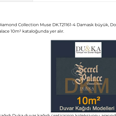
iamond Collection Muse DK.T21161-4 Damask büyük, Doğa
alace 10m² kataloğunda yer alır.
ağıdı Duka duvar kağıdı üreticisinin koleksiyonu arasında