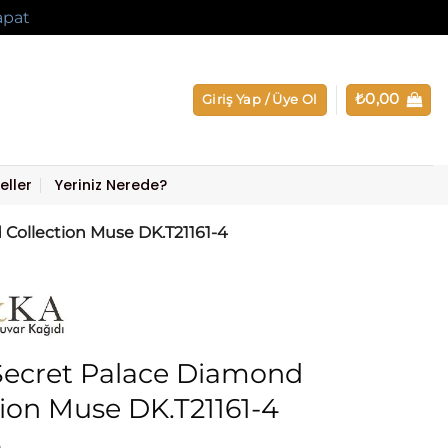
apat
₺
0,00
Giriş Yap / Üye Ol
eller
Yeriniz Nerede?
Collection Muse DK.T21161-4
ecret Palace Diamond
tion Muse DK.T21161-4