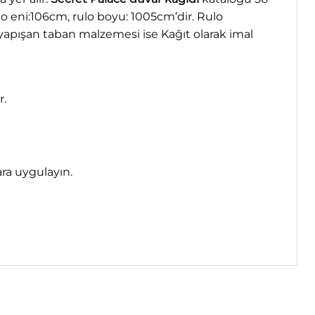
ulo eni:106cm, rulo boyu: 1005cm’dir. Rulo
apışan taban malzemesi ise Kağıt olarak imal
r.
ara uygulayın.