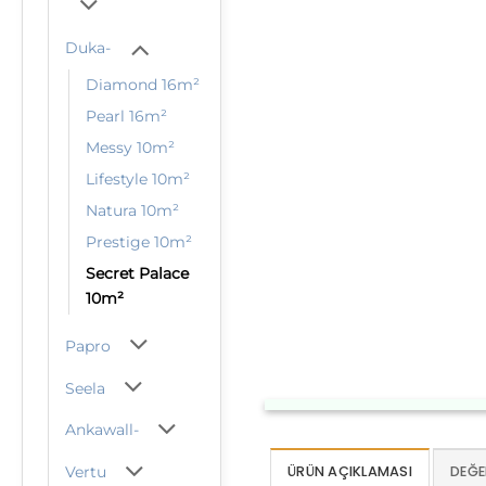
Duka-
Diamond 16m²
Pearl 16m²
Messy 10m²
Lifestyle 10m²
Natura 10m²
Prestige 10m²
Secret Palace
10m²
Papro
Seela
Ankawall-
Vertu
ÜRÜN AÇIKLAMASI
DEĞE