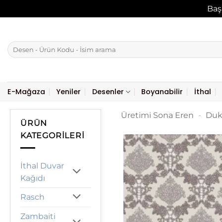
Baş
İçeriğe
atla
Ara:
E-Mağaza
Yeniler
Desenler
Boyanabilir
İthal
Üretimi Sona Eren
-
Duk
ÜRÜN
KATEGORILERI
İthal Duvar
Kağıdı
Rasch
Zambaiti