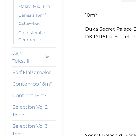
Makro Mix 16m²
10m²
Genesis 16m²
Reflection
Duka Secret Palace D
Gold Metalic
DK.T21161-4, Secret P
Geometric
Cam
Tekstili
Sarf Malzemeler
Contempo 16m²
Contract 16m²
Selection Vol 2
16m²
Selection Vol 3
16m²
Secret Palace duvar k