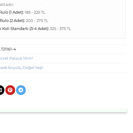
ktadır:
 Rulo (1 Adet):
185 - 225 TL
 Rulo (2 Adet):
200 - 275 TL
Koli Standartı (3-4 Adet):
325 - 375 TL
.T21161-4
ecret Palace 10m²
ask büyük
,
Doğal taşlı