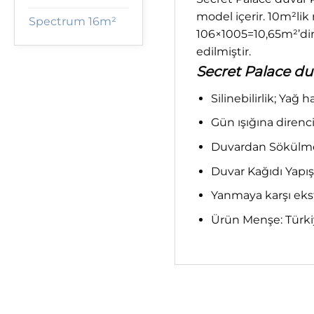
model içerir. 10m²lik 
Spectrum 16m²
106×1005=10,65m²’dir
edilmiştir.
Secret Palace duv
Silinebilirlik; Yağ 
Gün ışığına direnci;
Duvardan Sökülme; 
Duvar Kağıdı Yapış
Yanmaya karşı ekst
Ürün Menşe: Türk