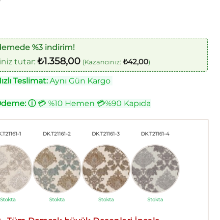
0
demede %3 indirim!
₺
1.358,00
iz tutar:
₺
42,00
(Kazancınız:
)
zlı Teslimat:
Aynı Gün Kargo
Ödeme:
ⓘ
💳 %10 Hemen 💳%90 Kapıda
.T21161-1
DK.T21161-2
DK.T21161-3
DK.T21161-4
Stokta
Stokta
Stokta
Stokta