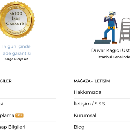
14 gün içinde
Duvar Kağıdı Ust
İade garantisi
İstanbul Genelinde
Kargo alıcıya ait
LGILER
MAĞAZA - ILETIŞIM
Hakkımızda
si
İletişim / S.S.S.
aplama
Kurumsal
p Bilgileri
Blog