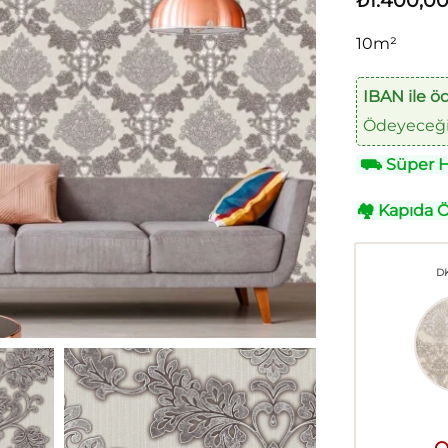
₺
1.400,0
10m²
IBAN ile ö
Ödeyeceğin
⛟
Süper Hı
🏘
Kapıda 
DK