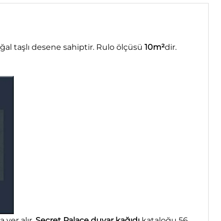
l taşlı desene sahiptir. Rulo ölçüsü
10m²
dir.
 yer alır.
Secret Palace duvar kağıdı
kataloğu 56