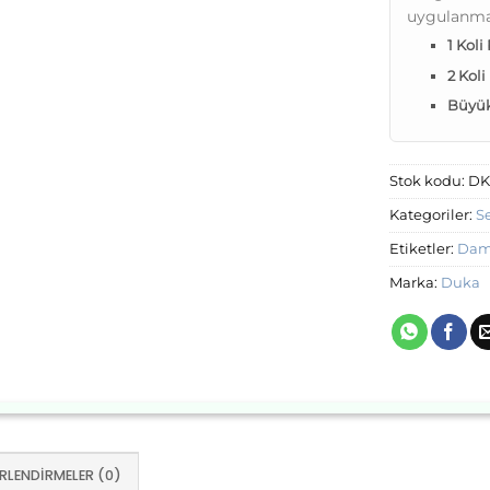
uygulanma
1 Koli
2 Koli
Büyük 
Stok kodu:
DK
Kategoriler:
S
Etiketler:
Dam
Marka:
Duka
RLENDIRMELER (0)