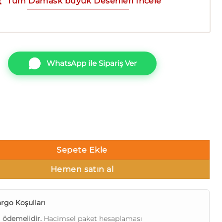
Tüm Damask büyük Desenleri İncele
WhatsApp ile Sipariş Ver
Palace Diamond Collection Muse DK.T21161-4 adet
Sepete Ekle
Hemen satın al
rgo Koşulları
ı ödemelidir.
Hacimsel paket hesaplaması