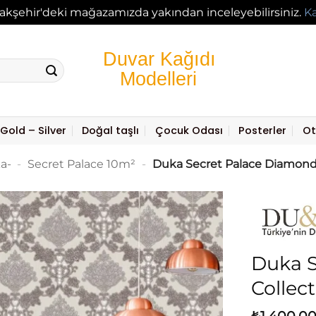
akşehir'deki mağazamızda yakından inceleyebilirsiniz.
K
Gold – Silver
Doğal taşlı
Çocuk Odası
Posterler
Ot
a-
-
Secret Palace 10m²
-
Duka Secret Palace Diamond 
Duka S
Collec