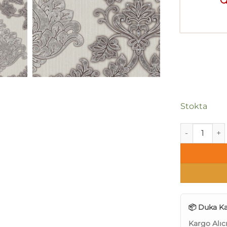
Stokta
Duka Secret 
📦 Duka Ka
Kargo Alıc