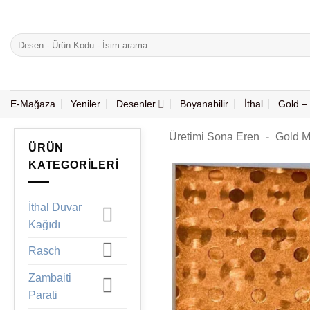
İçeriğe
atla
Ara:
E-Mağaza
Yeniler
Desenler
Boyanabilir
İthal
Gold – 
Üretimi Sona Eren
-
Gold M
ÜRÜN
KATEGORILERI
İthal Duvar
Kağıdı
Rasch
Zambaiti
Parati