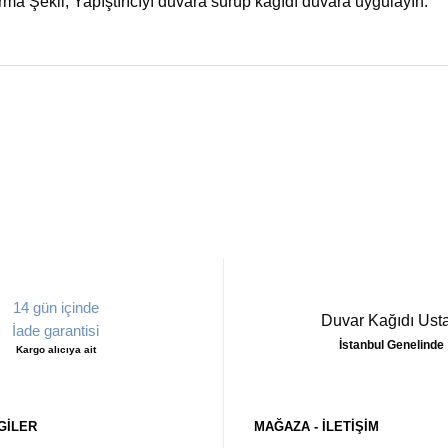
rma Şekli; Yapıştırıcıyı duvara sürüp kağıdı duvara uygulayın.
14 gün içinde
Duvar Kağıdı Usta
İade garantisi
İstanbul Genelinde
Kargo alıcıya ait
GILER
MAĞAZA - ILETIŞIM