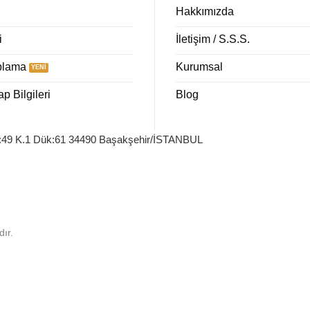
Hakkımızda
i
İletişim / S.S.S.
plama
Kurumsal
 Bilgileri
Blog
o:49 K.1 Dük:61 34490 Başakşehir/İSTANBUL
ır.