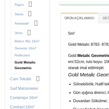
Papro
Seela
ÜRÜN AÇIKLAMASI
DEĞ
Ankawall-
Vertu
5m²
Makro Mix 16m²
Gold Metalic 8782- 878
Genesis 16m²
Reflection
Gold
Metalic Geometri
eni:52cm, rulo boyu: 1
Gold Metalic
olarak imal edilmiştir.
Geometric
Gold Metalic Geomet
Cam Tekstili
Silinebilirlik; Hafif l
Sarf Malzemeler
Gün ışığına direnci; I
Contempo 16m²
Duvardan Sökülme; Su
Contract 16m²