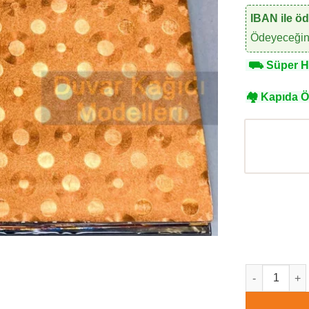
IBAN ile ö
Ödeyeceğini
⛟
Süper Hı
🏘
Kapıda 
Gold Metalic 