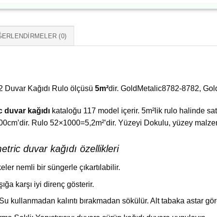
ERLENDIRMELER (0)
2 Duvar Kağıdı Rulo ölçüsü
5m²
dir. GoldMetalic8782-8782, Gold
c duvar kağıdı
kataloğu 117 model içerir. 5m²lik rulo halinde sat
000cm’dir. Rulo 52×1000=5,2m²’dir. Yüzeyi Dokulu, yüzey malze
ric duvar kağıdı özellikleri
ekeler nemli bir süngerle çıkartılabilir.
şığa karşı iyi direnç gösterir.
 kullanmadan kalıntı bırakmadan sökülür. Alt tabaka astar göre