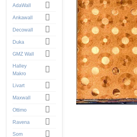
AdaWall
Ankawall
Decowall
Duka
GMZ Wall
Halley
Makro
Livart
Maxwall
Ottimo
Ravena
Som