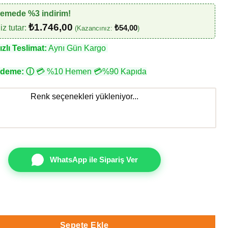
demede %3 indirim!
₺
1.746,00
z tutar:
₺
54,00
(Kazancınız:
)
zlı Teslimat:
Aynı Gün Kargo
Ödeme:
ⓘ
💳 %10 Hemen 💳%90 Kapıda
Renk seçenekleri yükleniyor...
WhatsApp ile Sipariş Ver
8782- 8782 Duvar Kağıdı adet
Sepete Ekle