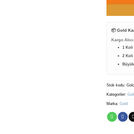
📦 Gold Ka
Kargo Alıcı
1 Koli
2 Koli
Büyük 
Stok kodu:
Gol
Kategoriler:
Gol
Marka:
Gold