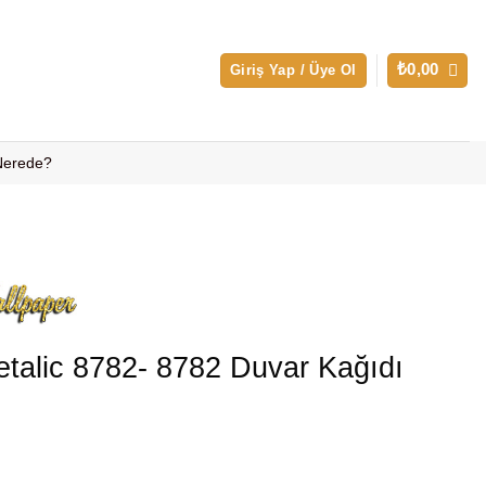
₺
0,00
Giriş Yap / Üye Ol
 Nerede?
talic 8782- 8782 Duvar Kağıdı