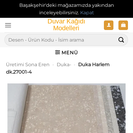
Başakşehir'deki mağazamızda yakından
inceleyebilirsiniz.
Kapat
İçeriğe
atla
Ara:
MENÜ
Üretimi Sona Eren
-
Duka-
-
Duka Harlem
dk.27001-4