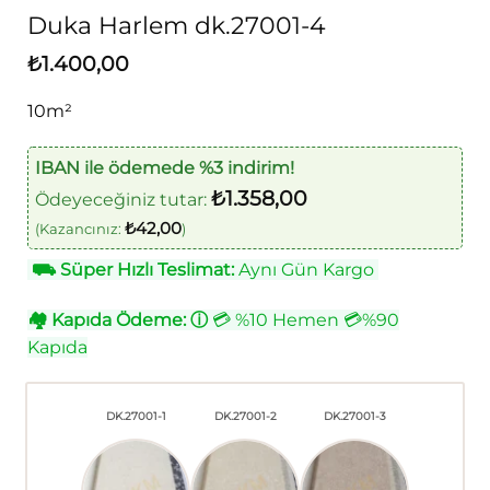
Duka Harlem dk.27001-4
₺
1.400,00
10m²
IBAN ile ödemede %3 indirim!
₺
1.358,00
Ödeyeceğiniz tutar:
₺
42,00
(Kazancınız:
)
⛟
Süper Hızlı Teslimat:
Aynı Gün Kargo
🏘
Kapıda Ödeme:
ⓘ
💳 %10 Hemen 💳%90
Kapıda
DK.27001-1
DK.27001-2
DK.27001-3