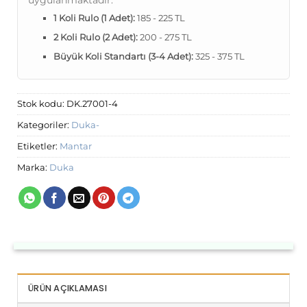
uygulanmaktadır:
1 Koli Rulo (1 Adet):
185 - 225 TL
2 Koli Rulo (2 Adet):
200 - 275 TL
Büyük Koli Standartı (3-4 Adet):
325 - 375 TL
Stok kodu:
DK.27001-4
Kategoriler:
Duka-
Etiketler:
Mantar
Marka:
Duka
ÜRÜN AÇIKLAMASI