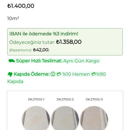
₺
1.400,00
10m²
IBAN ile ödemede %3 indirim!
₺
1.358,00
Ödeyeceğiniz tutar:
₺
42,00
(Kazancınız:
)
⛟
Süper Hızlı Teslimat:
Aynı Gün Kargo
🏘
Kapıda Ödeme:
ⓘ
💳 %10 Hemen 💳%90
Kapıda
DK.27002-1
DK.27002-2
DK.27002-3