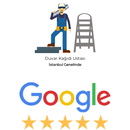
Duvar Kağıdı Ustası
İstanbul Genelinde