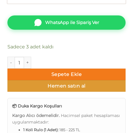
WhatsApp ile Sipariş Ver
Sadece 3 adet kaldı
Duka Freya dk.27002-8 adet
Sepete Ekle
Hemen satın al
📦 Duka Kargo Koşulları
Kargo Alıcı ödemelidir.
Hacimsel paket hesaplaması
uygulanmaktadır:
1 Koli Rulo (1 Adet):
185 - 225 TL