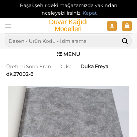
Başakşehir'deki mağazamızda yakından
inceleyebilirsiniz.
Kapat
İçeriğe
atla
Ara:
MENÜ
Üretimi Sona Eren
-
Duka-
-
Duka Freya
dk.27002-8