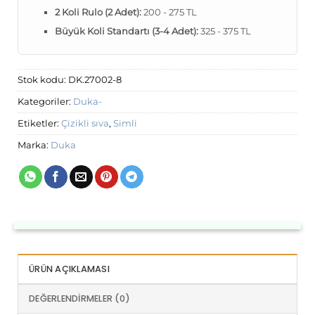
2 Koli Rulo (2 Adet):
200 - 275 TL
Büyük Koli Standartı (3-4 Adet):
325 - 375 TL
Stok kodu:
DK.27002-8
Kategoriler:
Duka-
Etiketler:
Çizikli sıva
,
Simli
Marka:
Duka
ÜRÜN AÇIKLAMASI
DEĞERLENDIRMELER (0)