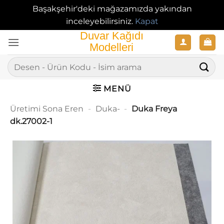
Başakşehir'deki mağazamızda yakından
inceleyebilirsiniz.
Kapat
İçeriğe
atla
Ara:
MENÜ
Üretimi Sona Eren
-
Duka-
-
Duka Freya
dk.27002-1