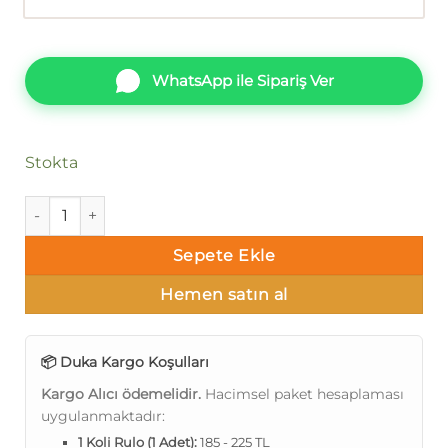
WhatsApp ile Sipariş Ver
Stokta
Duka Freya dk.27002-1 adet
Sepete Ekle
Hemen satın al
📦 Duka Kargo Koşulları
Kargo Alıcı ödemelidir.
Hacimsel paket hesaplaması
uygulanmaktadır:
1 Koli Rulo (1 Adet):
185 - 225 TL