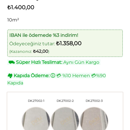
₺
1.400,00
10m²
IBAN ile ödemede %3 indirim!
₺
1.358,00
Ödeyeceğiniz tutar:
₺
42,00
(Kazancınız:
)
⛟
Süper Hızlı Teslimat:
Aynı Gün Kargo
🏘
Kapıda Ödeme:
ⓘ
💳 %10 Hemen 💳%90
Kapıda
DK.27002-1
DK.27002-2
DK.27002-3