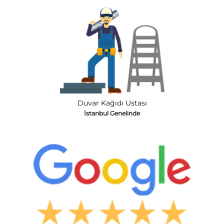
Duvar Kağıdı Ustası
İstanbul Genelinde