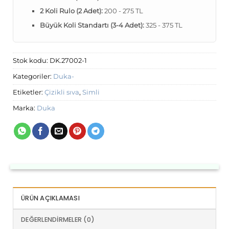
2 Koli Rulo (2 Adet):
200 - 275 TL
Büyük Koli Standartı (3-4 Adet):
325 - 375 TL
Stok kodu:
DK.27002-1
Kategoriler:
Duka-
Etiketler:
Çizikli sıva
,
Simli
Marka:
Duka
ÜRÜN AÇIKLAMASI
DEĞERLENDIRMELER (0)