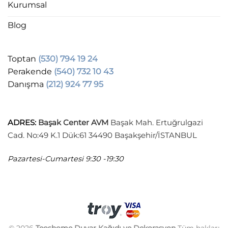
Kurumsal
Blog
Toptan
(530) 794 19 24
Perakende
(540) 732 10 43
Danışma
(212) 924 77 95
ADRES
:
Başak Center AVM
Başak Mah. Ertuğrulgazi
Cad. No:49 K.1 Dük:61 34490 Başakşehir/İSTANBUL
Pazartesi-Cumartesi
9:30 -19:30