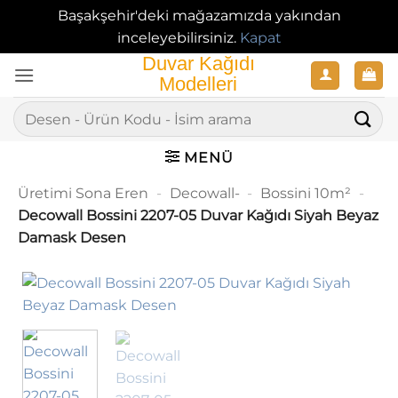
Başakşehir'deki mağazamızda yakından
inceleyebilirsiniz.
Kapat
İçeriğe
atla
Ara:
MENÜ
Üretimi Sona Eren
-
Decowall-
-
Bossini 10m²
-
Decowall Bossini 2207-05 Duvar Kağıdı Siyah Beyaz
Damask Desen