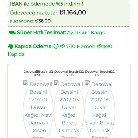
IBAN ile ödemede %3 indirim!
₺
1.164,00
Ödeyeceğiniz tutar:
₺
36,00
(Kazancınız:
)
⛟
Süper Hızlı Teslimat:
Aynı Gün Kargo
🏘
Kapıda Ödeme:
ⓘ
💳 %10 Hemen 💳%90
Kapıda
DecowallBossini22
DecowallBossini22
DecowallBossini22
07-01
07-03
07-05