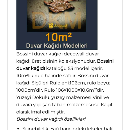
Bossini duvar kağıdı decowall duvar
kağıdı üreticisinin koleksiyonudur.
Bossini
duvar kağıdı
kataloğu 53 model içerir.
10m²lik rulo halinde satılır. Bossini duvar
kağıdı ölçüleri Rulo eni:106cm, rulo boyu:
1000cm’dir. Rulo 106×1000=10,6m²’dir.
Yüzeyi Dokulu, yüzey malzemesi Vinil ve
duvara yapışan taban malzemesi ise Kağıt
olarak imal edilmiştir.
Bossini duvar kağıdı özellikleri
Silinebilirlik; Yağ haricindeki lekeler hafif