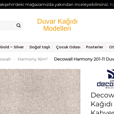
akşehir'deki mağazamızda yakından inceleyebilirsiniz.
K
Gold – Silver
Doğal taşlı
Çocuk Odası
Posterler
Ot
owall-
-
Harmony 16m²
-
Decowall Harmony 201-11 Duva
Decowa
Kağıdı
Kahve