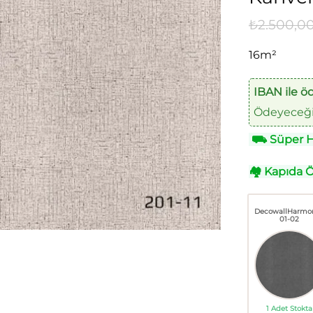
₺
2.500,0
16m²
IBAN ile ö
Ödeyeceğin
⛟
Süper Hı
🏘
Kapıda 
DecowallHarmo
01-02
1 Adet Stokta