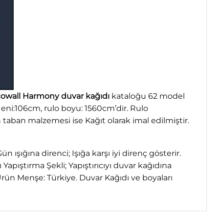
owall Harmony duvar kağıdı
kataloğu 62 model
o eni:106cm, rulo boyu: 1560cm’dir. Rulo
taban malzemesi ise Kağıt olarak imal edilmiştir.
Gün ışığına direnci; Işığa karşı iyi direnç gösterir.
pıştırma Şekli; Yapıştırıcıyı duvar kağıdına
Ürün Menşe: Türkiye. Duvar Kağıdı ve boyaları