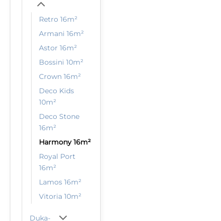
Retro 16m²
Armani 16m²
Astor 16m²
Bossini 10m²
Crown 16m²
Deco Kids
10m²
Deco Stone
16m²
Harmony 16m²
Royal Port
16m²
Lamos 16m²
Vitoria 10m²
Duka-