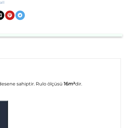
all
desene sahiptir. Rulo ölçüsü
16m²
dir.