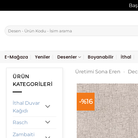
Baş
İçeriğe
atla
Ara:
E-Mağaza
Yeniler
Desenler
Boyanabilir
İthal
Üretimi Sona Eren
-
Dec
ÜRÜN
KATEGORILERI
-%16
İthal Duvar
Kağıdı
Rasch
Zambaiti