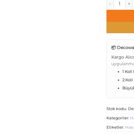
Decowall Har
📦 Decowal
Kargo Alıc
uygulanma
1 Koli
2 Koli
Büyük 
Stok kodu:
De
Kategoriler:
H
Etiketler:
Hası