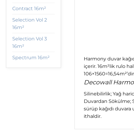
Contract 16m²
Selection Vol 2
16m²
Selection Vol 3
16m²
Spectrum 16m²
Harmony duvar kağıdı
içerir. 16m²lik rulo 
106×1560=16,54m²’dir.
Decowall Harmony
Silinebilirlik; Yağ har
Duvardan Sökülme; Su
sürüp kağıdı duvara 
ithaldir.