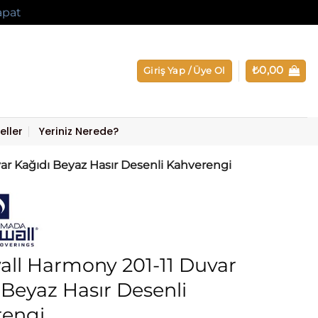
apat
₺
0,00
Giriş Yap / Üye Ol
eller
Yeriniz Nerede?
r Kağıdı Beyaz Hasır Desenli Kahverengi
ll Harmony 201-11 Duvar
 Beyaz Hasır Desenli
rengi