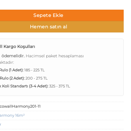
mony 201-11 Duvar Kağıdı Beyaz Hasır Desenli Kahverengi adet
Sepete Ekle
Hemen satın al
l Kargo Koşulları
ı ödemelidir.
Hacimsel paket hesaplaması
ktadır:
 Rulo (1 Adet):
185 - 225 TL
 Rulo (2 Adet):
200 - 275 TL
Koli Standartı (3-4 Adet):
325 - 375 TL
cowallHarmony201-11
armony 16m²
r