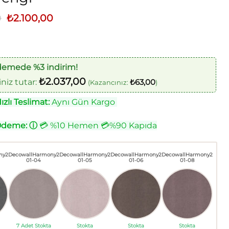
0
Orijinal
₺
2.100,00
Şu
fiyat:
andaki
₺2.500,00.
fiyat:
₺2.100,00.
demede %3 indirim!
₺
2.037,00
iz tutar:
₺
63,00
(Kazancınız:
)
zlı Teslimat:
Aynı Gün Kargo
Ödeme:
ⓘ
💳 %10 Hemen 💳%90 Kapıda
ny2
DecowallHarmony2
DecowallHarmony2
DecowallHarmony2
DecowallHarmony2
01-04
01-05
01-06
01-08
7 Adet Stokta
Stokta
Stokta
Stokta