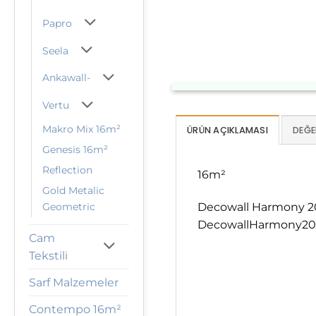
Papro
Seela
Ankawall-
Vertu
Makro Mix 16m²
ÜRÜN AÇIKLAMASI
DEĞE
Genesis 16m²
Reflection
16m²
Gold Metalic
Decowall Harmony 201
Geometric
DecowallHarmony201-
Cam
Tekstili
Sarf Malzemeler
Contempo 16m²