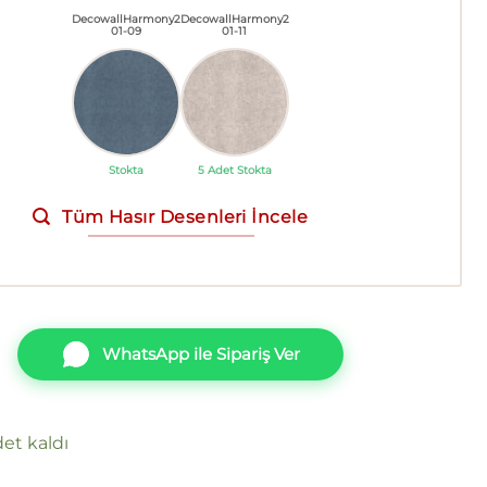
DecowallHarmony2
DecowallHarmony2
01-09
01-11
Stokta
5 Adet Stokta
Tüm Hasır Desenleri İncele
WhatsApp ile Sipariş Ver
et kaldı