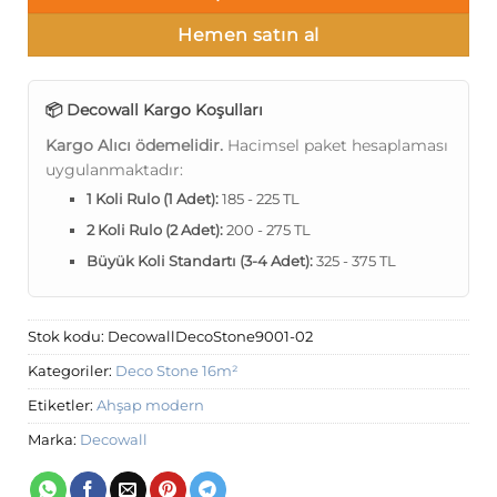
Hemen satın al
📦 Decowall Kargo Koşulları
Kargo Alıcı ödemelidir.
Hacimsel paket hesaplaması
uygulanmaktadır:
1 Koli Rulo (1 Adet):
185 - 225 TL
2 Koli Rulo (2 Adet):
200 - 275 TL
Büyük Koli Standartı (3-4 Adet):
325 - 375 TL
Stok kodu:
DecowallDecoStone9001-02
Kategoriler:
Deco Stone 16m²
Etiketler:
Ahşap modern
Marka:
Decowall