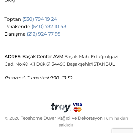
Toptan
(530) 794 19 24
Perakende
(540) 732 10 43
Danışma
(212) 924 77 95
ADRES
:
Başak Center AVM
Başak Mah. Ertuğrulgazi
Cad. No:49 K.1 Dük:61 34490 Başakşehir/İSTANBUL
Pazartesi-Cumartesi
9:30 -19:30
© 2026
Teoshome Duvar Kağıdı ve Dekorasyon
Tüm hakları
saklıdır.