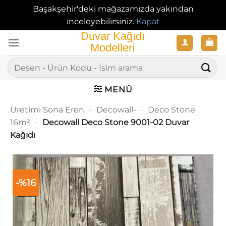
Başakşehir'deki mağazamızda yakından
inceleyebilirsiniz.
Kapat
İçeriğe
atla
Ara:
MENÜ
Üretimi Sona Eren
-
Decowall-
-
Deco Stone
16m²
-
Decowall Deco Stone 9001-02 Duvar
Kağıdı
-%16