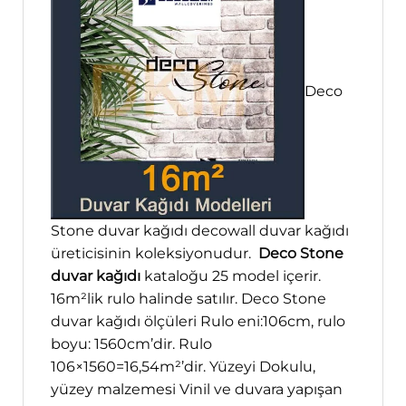
Deco
Stone duvar kağıdı decowall duvar kağıdı
üreticisinin koleksiyonudur.
Deco Stone
duvar kağıdı
kataloğu 25 model içerir.
16m²lik rulo halinde satılır. Deco Stone
duvar kağıdı ölçüleri Rulo eni:106cm, rulo
boyu: 1560cm’dir. Rulo
106×1560=16,54m²’dir. Yüzeyi Dokulu,
yüzey malzemesi Vinil ve duvara yapışan