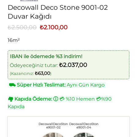
Decowall Deco Stone 9001-02
Duvar Kağıdı
₺
2.500,00
Orijinal
₺
2.100,00
Şu
fiyat:
andaki
₺2.500,00.
fiyat:
16m²
₺2.100,00.
IBAN ile ödemede %3 indirim!
₺
2.037,00
Ödeyeceğiniz tutar:
₺
63,00
(Kazancınız:
)
⛟
Süper Hızlı Teslimat:
Aynı Gün Kargo
🏘
Kapıda Ödeme:
ⓘ
💳 %10 Hemen 💳%90
Kapıda
DecowallDecoSton
DecowallDecoSton
e9001-02
e9001-04