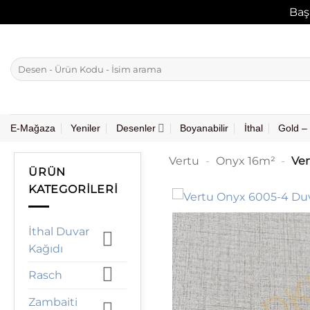
Baş
İçeriğe
atla
Ara:
E-Mağaza
Yeniler
Desenler
Boyanabilir
İthal
Gold – 
Vertu
-
Onyx 16m²
-
Ver
ÜRÜN
KATEGORILERI
İthal Duvar
Kağıdı
Rasch
Zambaiti