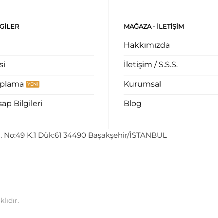
LGILER
MAĞAZA - ILETIŞIM
Hakkımızda
si
İletişim / S.S.S.
aplama
Kurumsal
p Bilgileri
Blog
. No:49 K.1 Dük:61 34490 Başakşehir/İSTANBUL
lıdır.