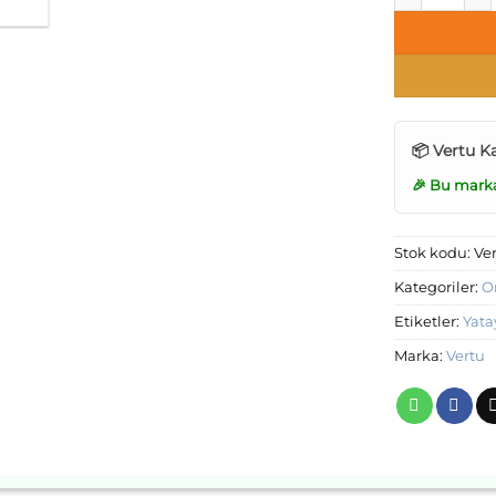
📦 Vertu K
🎉 Bu mark
Stok kodu:
Ve
Kategoriler:
O
Etiketler:
Yata
Marka:
Vertu