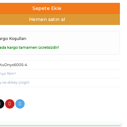
Sepete Ekle
Hemen satın al
argo Koşulları
ada kargo tamamen ücretsizdir!
rtuOnyx6005-4
nyx 16m²
y ve dikey çizgili