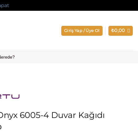
apat
₺
0,00
Giriş Yap / Üye Ol
 Nerede?
Onyx 6005-4 Duvar Kağıdı
0