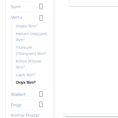
Som
Vertu
Vitalis 16m²
Helium (Helyum)
16m²
Titanium
(Titanyum) 16m²
Killios (Kilyos)
16m²
Lapis 16m²
Onyx 16m²
Wallert
Proje
Komar Poster