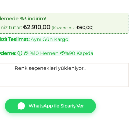
demede %3 indirim!
₺
2.910,00
iz tutar:
₺
90,00
(Kazancınız:
)
zlı Teslimat:
Aynı Gün Kargo
Ödeme:
ⓘ
💳 %10 Hemen 💳%90 Kapıda
Renk seçenekleri yükleniyor...
WhatsApp ile Sipariş Ver
005-4 Duvar Kağıdı adet