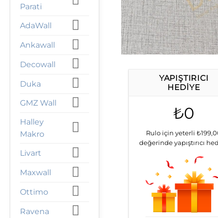
Parati
AdaWall
Ankawall
Decowall
YAPIŞTIRICI
Duka
HEDIYE
GMZ Wall
₺0
Halley
Rulo için yeterli ₺199,
Makro
değerinde yapıştırıcı he
Livart
Maxwall
Ottimo
Ravena