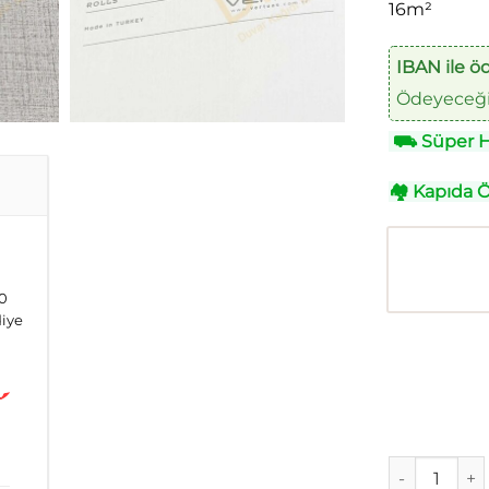
16m²
IBAN ile ö
Ödeyeceğin
⛟
Süper Hı
🏘
Kapıda 
00
diye
Vertu Onyx 6