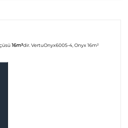
ölçüsü
16m²
dir. VertuOnyx6005-4, Onyx 16m²