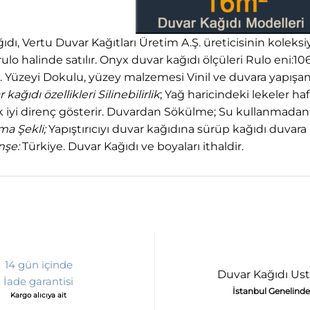
dı, Vertu Duvar Kağıtları Üretim A.Ş. üreticisinin kolek
rulo halinde satılır. Onyx duvar kağıdı ölçüleri Rulo eni:1
. Yüzeyi Dokulu, yüzey malzemesi Vinil ve duvara yapış
kağıdı özellikleri
Silinebilirlik
; Yağ haricindeki lekeler haf
ok iyi direnç gösterir. Duvardan Sökülme; Su kullanmadan 
ma Şekli;
Yapıştırıcıyı duvar kağıdına sürüp kağıdı duvara
nşe:
Türkiye. Duvar Kağıdı ve boyaları ithaldir.
14 gün içinde
Duvar Kağıdı Ust
İade garantisi
İstanbul Genelinde
Kargo alıcıya ait