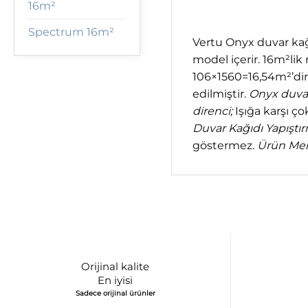
16m²
Spectrum 16m²
Vertu Onyx duvar kağı
model içerir. 16m²lik 
106×1560=16,54m²’dir
edilmiştir.
Onyx duvar 
direnci;
Işığa karşı ç
Duvar Kağıdı Yapıştır
göstermez.
Ürün Me
Orijinal kalite
En iyisi
Sadece orijinal ürünler