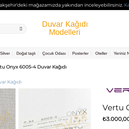
akşehir'deki mağazamızda yakından inceleyebilirsiniz.
K
Silver
Doğal taşlı
Çocuk Odası
Posterler
Oteller
Yeriniz
tu Onyx 6005-4 Duvar Kağıdı
Vertu 
₺
3.000,0