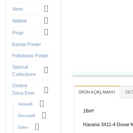
Vertu
Wallert
Proje
Komar Poster
Fotoduvar Poster
Special
Collections
Üretimi
ÜRÜN AÇIKLAMASI
DEĞ
Sona Eren
Adawall-
16m²
Decowall-
Havana 3411-4 Duvar K
Duka-