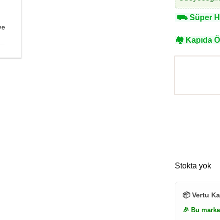
⛟
Süper Hı
ye
🏘
Kapıda 
Stokta yok
📦 Vertu Ka
🎉 Bu marka