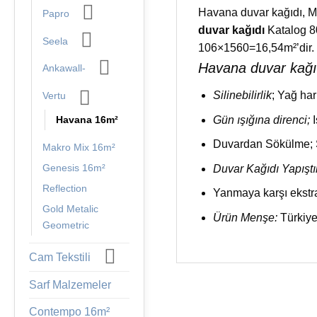
Havana duvar kağıdı, Mo
Papro
duvar kağıdı
Katalog 80
Seela
106×1560=16,54m²’dir. 
Havana duvar kağıdı
Ankawall-
Silinebilirlik
; Yağ har
Vertu
Gün ışığına direnci;
Havana 16m²
Duvardan Sökülme; Su
Makro Mix 16m²
Genesis 16m²
Duvar Kağıdı Yapıştı
Reflection
Yanmaya karşı ekstra
Gold Metalic
Ürün Menşe:
Türkiye.
Geometric
Cam Tekstili
Sarf Malzemeler
Contempo 16m²