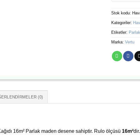
Stok kodu:
Hav
Kategoriler:
Hav
Etiketler:
Parla
Marka:
Vertu
ERLENDIRMELER (0)
ağıdı 16m² Parlak maden desene sahiptir. Rulo ölçüsü
16m²
di