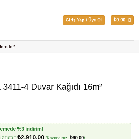
₺
0,00
Giriş Yap / Üye Ol
 Nerede?
 3411-4 Duvar Kağıdı 16m²
demede %3 indirim!
₺
2.910,00
z tutar:
₺
90,00
(Kazancınız:
)