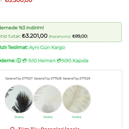
0
₺
3.300,00
fiyat:
andaki
₺4.000,00.
fiyat:
₺3.300,00.
demede %3 indirim!
₺
3.201,00
iz tutar:
₺
99,00
(Kazancınız:
)
zlı Teslimat:
Aynı Gün Kargo
Ödeme:
ⓘ
💳 %10 Hemen 💳%90 Kapıda
SavanaTüy-Z77527
SavanaTüy-Z77528
SavanaTüy-Z77529
Stokta
Stokta
Stokta