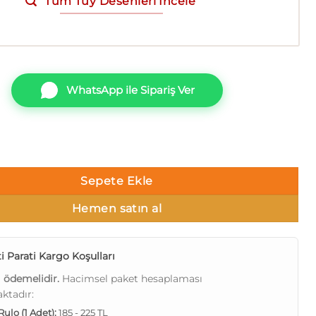
Tüm Tüy Desenleri İncele
WhatsApp ile Sipariş Ver
Z77527 İthal Duvar Kağıdı 5m² adet
Sepete Ekle
Hemen satın al
i Parati Kargo Koşulları
ı ödemelidir.
Hacimsel paket hesaplaması
ktadır:
 Rulo (1 Adet):
185 - 225 TL