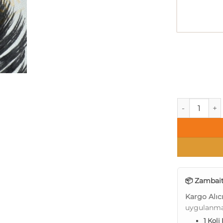
Savana Tüy -
📦 Zambait
Kargo Alıc
uygulanma
1 Koli