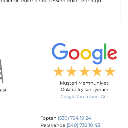
opülerdir. Rulo Genişliği 53cm Rulo Uzunluğu
Müşteri Memnuniyeti
ası
Onlarca 5 yıldızlı yorum
Google Yorumlarını Gör
Toptan
(530) 794 19 24
Perakende
(540) 732 10 43