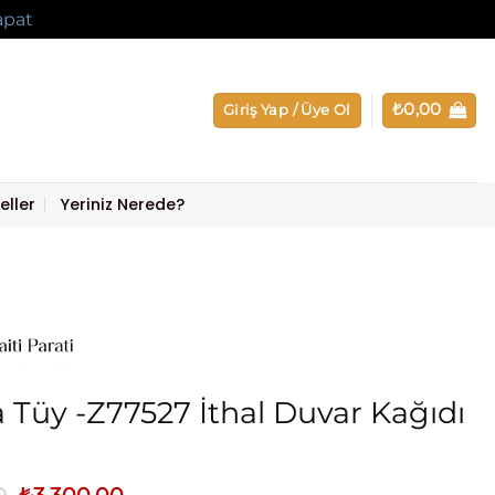
apat
₺
0,00
Giriş Yap / Üye Ol
eller
Yeriniz Nerede?
 Tüy -Z77527 İthal Duvar Kağıdı
Orijinal
Şu