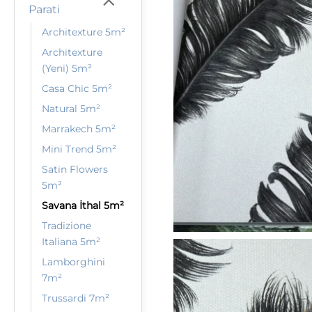
Parati
Architexture 5m²
Architexture
(Yeni) 5m²
Casa Chic 5m²
Natural 5m²
Marrakech 5m²
Mini Trend 5m²
Satin Flowers
5m²
Savana İthal 5m²
Tradizione
Italiana 5m²
Lamborghini
7m²
Trussardi 7m²