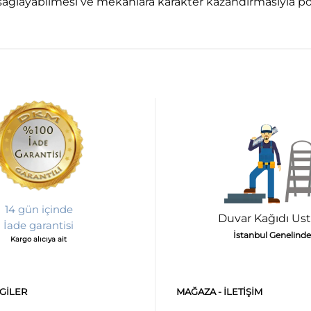
m sağlayabilmesi ve mekanlara karakter kazandırmasıyla p
14 gün içinde
Duvar Kağıdı Ust
İade garantisi
İstanbul Genelinde
Kargo alıcıya ait
LGILER
MAĞAZA - ILETIŞIM