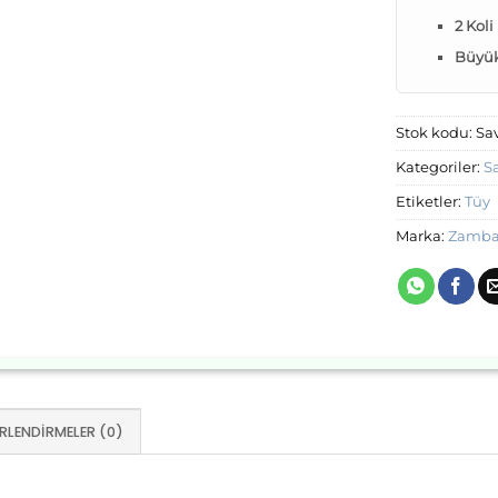
2 Koli
Büyük 
Stok kodu:
Sa
Kategoriler:
S
Etiketler:
Tüy
Marka:
Zambai
RLENDIRMELER (0)