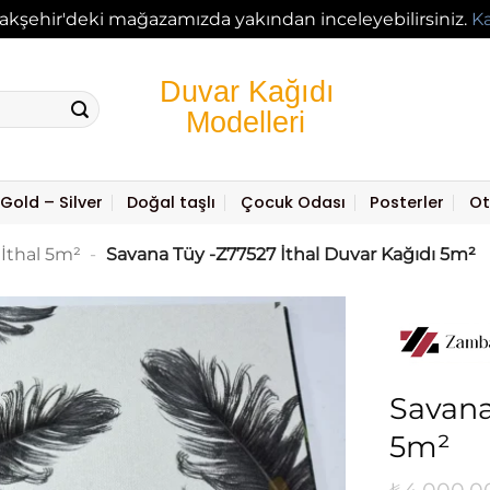
akşehir'deki mağazamızda yakından inceleyebilirsiniz.
K
Gold – Silver
Doğal taşlı
Çocuk Odası
Posterler
Ot
İthal 5m²
-
Savana Tüy -Z77527 İthal Duvar Kağıdı 5m²
Savana
5m²