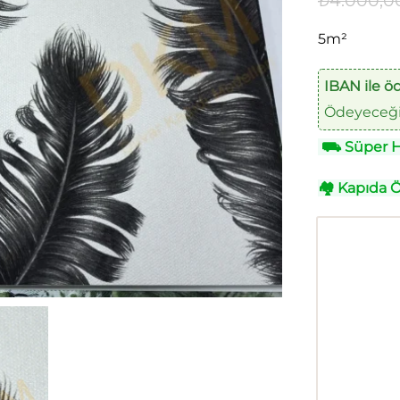
₺
4.000,0
5m²
IBAN ile ö
Ödeyeceğin
⛟
Süper Hı
🏘
Kapıda 