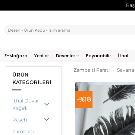
Baş
İçeriğe
atla
Ara:
E-Mağaza
Yeniler
Desenler
Boyanabilir
İthal
Zambaiti Parati
-
Savana 
ÜRÜN
KATEGORILERI
-%18
İthal Duvar
Kağıdı
Rasch
Zambaiti