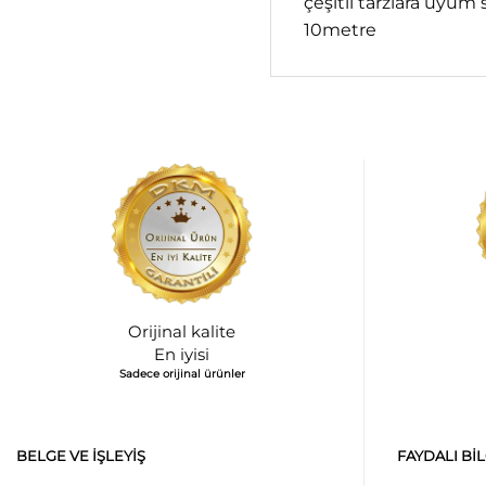
çeşitli tarzlara uyu
10metre
Orijinal kalite
En iyisi
Sadece orijinal ürünler
BELGE VE İŞLEYIŞ
FAYDALI BI