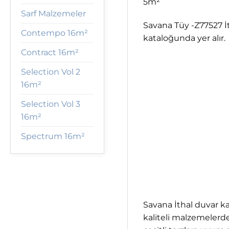
5m²
Sarf Malzemeler
Savana Tüy -Z77527 İ
Contempo 16m²
kataloğunda yer alır.
Contract 16m²
Selection Vol 2
16m²
Selection Vol 3
16m²
Spectrum 16m²
Savana İthal duvar kağ
kaliteli malzemelerden