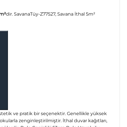
m²
dir. SavanaTüy-Z77527, Savana İthal 5m²
stetik ve pratik bir seçenektir. Genellikle yüksek
ularla zenginleştirilmiştir. İthal duvar kağıtları,