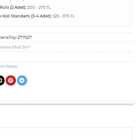
 Rulo (2 Adet):
200 - 275 TL
Koli Standartı (3-4 Adet):
325 - 375 TL
vanaTüy-Z77527
avana İthal 5m²
ti Parati