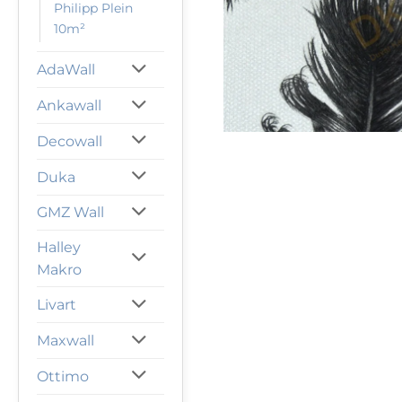
Philipp Plein
10m²
AdaWall
Ankawall
Decowall
Duka
GMZ Wall
Halley
Makro
Livart
Maxwall
Ottimo