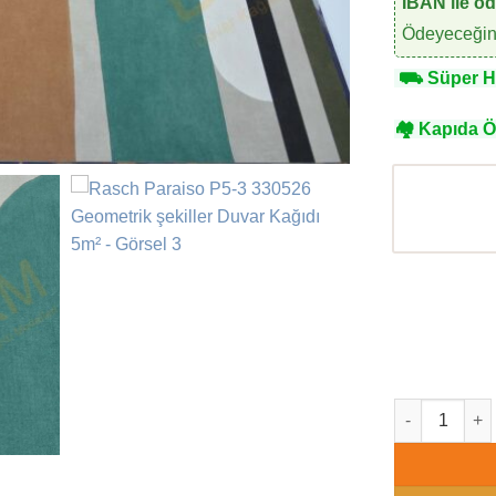
IBAN ile ö
Ödeyeceğini
⛟
Süper Hı
🏘
Kapıda 
Rasch Paraiso