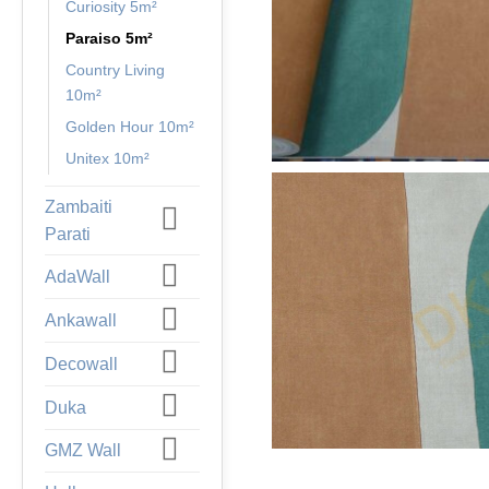
Curiosity 5m²
Paraiso 5m²
Country Living
10m²
Golden Hour 10m²
Unitex 10m²
Zambaiti
Parati
AdaWall
Ankawall
Decowall
Duka
GMZ Wall