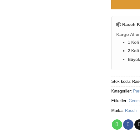
📦 Rasch K
Kargo Alıcı
1 Koli
2 Koli
Büyük 
Stok kodu:
Ras
Kategoriler:
Par
Etiketler:
Geomet
Marka:
Rasch