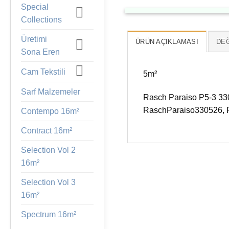
Special
Collections
Üretimi
ÜRÜN AÇIKLAMASI
DEĞ
Sona Eren
Cam Tekstili
5m²
Sarf Malzemeler
Rasch Paraiso P5-3 330
RaschParaiso330526, Pa
Contempo 16m²
Contract 16m²
Selection Vol 2
16m²
Selection Vol 3
16m²
Spectrum 16m²