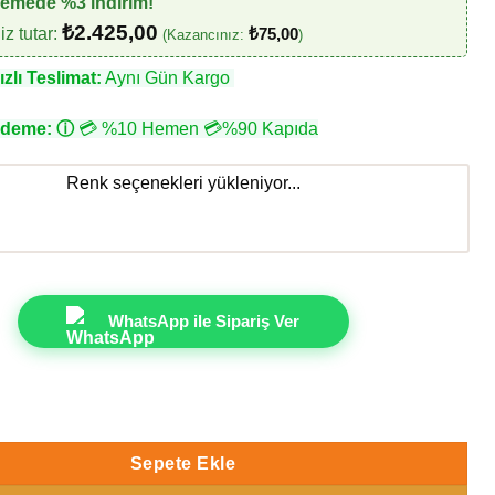
demede %3 indirim!
₺
2.425,00
z tutar:
₺
75,00
(Kazancınız:
)
zlı Teslimat:
Aynı Gün Kargo
Ödeme:
ⓘ
💳 %10 Hemen 💳%90 Kapıda
Renk seçenekleri yükleniyor...
WhatsApp ile Sipariş Ver
 P5-3 330526 Geometrik şekiller Duvar Kağıdı 5m² adet
Sepete Ekle