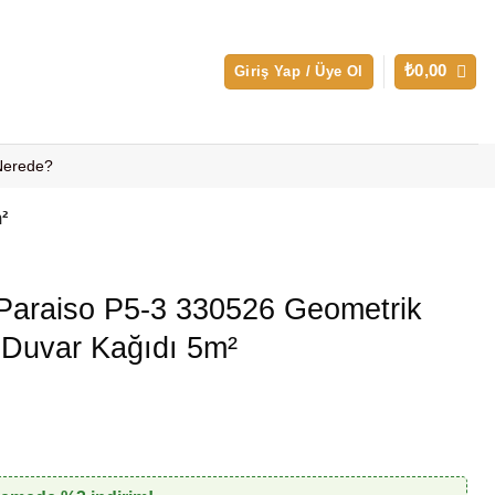
₺
0,00
Giriş Yap / Üye Ol
 Nerede?
²
Paraiso P5-3 330526 Geometrik
r Duvar Kağıdı 5m²