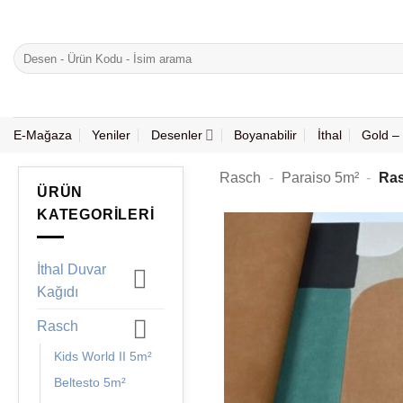
İçeriğe
atla
Ara:
E-Mağaza
Yeniler
Desenler
Boyanabilir
İthal
Gold – 
Rasch
-
Paraiso 5m²
-
Ras
ÜRÜN
KATEGORILERI
İthal Duvar
Kağıdı
Rasch
Kids World II 5m²
Beltesto 5m²