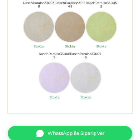
RaschParaiso33003
RaschParaiso3300
RaschParaiso33005
8
45
2
Stokta
Stokta
Stokta
RaschParaiso33006
RaschParaiso33007
9
6
Stokta
Stokta
WhatsApp ile Sipariş Ver