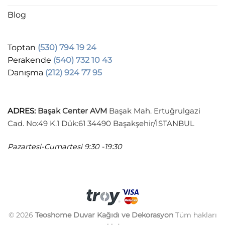
Blog
Toptan
(530) 794 19 24
Perakende
(540) 732 10 43
Danışma
(212) 924 77 95
ADRES
:
Başak Center AVM
Başak Mah. Ertuğrulgazi
Cad. No:49 K.1 Dük:61 34490 Başakşehir/İSTANBUL
Pazartesi-Cumartesi
9:30 -19:30
© 2026
Teoshome Duvar Kağıdı ve Dekorasyon
Tüm hakları