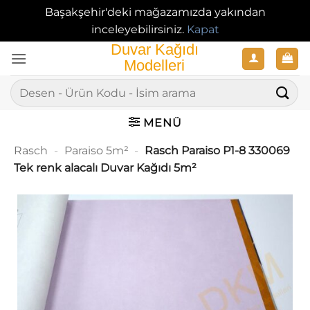
Başakşehir'deki mağazamızda yakından
inceleyebilirsiniz.
Kapat
İçeriğe
atla
Ara:
MENÜ
Rasch
-
Paraiso 5m²
-
Rasch Paraiso P1-8 330069
Tek renk alacalı Duvar Kağıdı 5m²