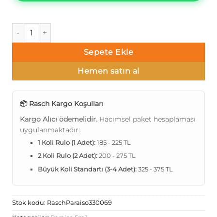
Rasch Paraiso P1-8 330069 Tek renk alacalı Duvar Kağıdı 5m
Sepete Ekle
Hemen satın al
📦 Rasch Kargo Koşulları
Kargo Alıcı ödemelidir.
Hacimsel paket hesaplaması
uygulanmaktadır:
1 Koli Rulo (1 Adet):
185 - 225 TL
2 Koli Rulo (2 Adet):
200 - 275 TL
Büyük Koli Standartı (3-4 Adet):
325 - 375 TL
Stok kodu:
RaschParaiso330069