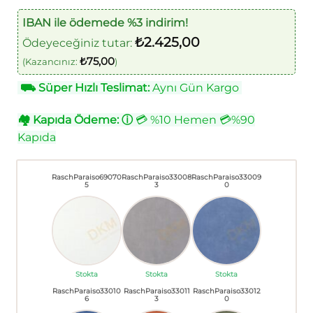
IBAN ile ödemede %3 indirim!
₺
2.425,00
Ödeyeceğiniz tutar:
₺
75,00
(Kazancınız:
)
⛟
Süper Hızlı Teslimat:
Aynı Gün Kargo
🏘
Kapıda Ödeme:
ⓘ
💳 %10 Hemen 💳%90
Kapıda
RaschParaiso69070
RaschParaiso33008
RaschParaiso33009
5
3
0
Stokta
Stokta
Stokta
RaschParaiso33010
RaschParaiso33011
RaschParaiso33012
6
3
0