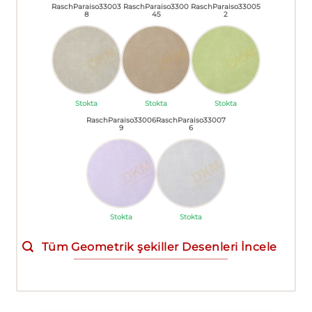
RaschParaiso33003
RaschParaiso3300
RaschParaiso33005
8
45
2
Stokta
Stokta
Stokta
RaschParaiso33006
RaschParaiso33007
9
6
Stokta
Stokta
Tüm Geometrik şekiller Desenleri İncele