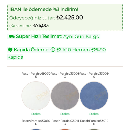
IBAN ile ödemede %3 indirim!
₺
2.425,00
Ödeyeceğiniz tutar:
₺
75,00
(Kazancınız:
)
⛟
Süper Hızlı Teslimat:
Aynı Gün Kargo
🏘
Kapıda Ödeme:
ⓘ
💳 %10 Hemen 💳%90
Kapıda
RaschParaiso69070
RaschParaiso33008
RaschParaiso33009
5
3
0
Stokta
Stokta
Stokta
RaschParaiso33010
RaschParaiso33011
RaschParaiso33012
6
3
0