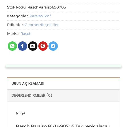
Stok kodu:
RaschParaiso690705
Kategoriler:
Paraiso 5m²
Etiketler:
Geometrik şekiller
Marka:
Rasch
ÜRÜN AÇIKLAMASI
DEĞERLENDIRMELER (0)
5m²
Rasch Paraiso P1-1 690705 Tek renk alacalı