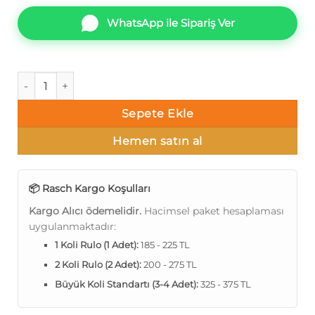
WhatsApp ile Sipariş Ver
Rasch Paraiso P1-1 690705 Tek renk alacalı Duvar Kağıdı 5m²
Sepete Ekle
Hemen satın al
📦 Rasch Kargo Koşulları
Kargo Alıcı ödemelidir.
Hacimsel paket hesaplaması
uygulanmaktadır:
1 Koli Rulo (1 Adet):
185 - 225 TL
2 Koli Rulo (2 Adet):
200 - 275 TL
Büyük Koli Standartı (3-4 Adet):
325 - 375 TL