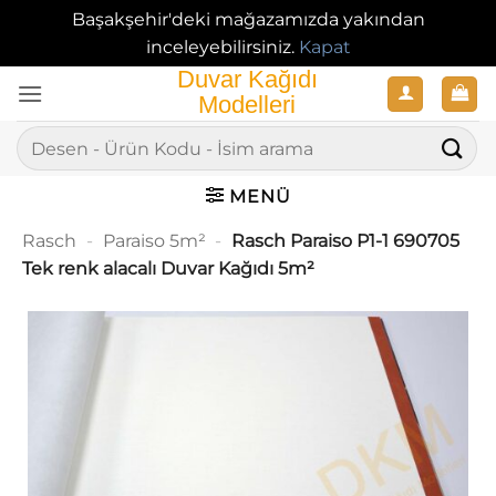
Başakşehir'deki mağazamızda yakından
inceleyebilirsiniz.
Kapat
İçeriğe
atla
Ara:
MENÜ
Rasch
-
Paraiso 5m²
-
Rasch Paraiso P1-1 690705
Tek renk alacalı Duvar Kağıdı 5m²