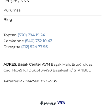
İletişim / S.S.S.
Kurumsal
Blog
Toptan
(530) 794 19 24
Perakende
(540) 732 10 43
Danışma
(212) 924 77 95
ADRES
:
Başak Center AVM
Başak Mah. Ertuğrulgazi
Cad. No:49 K.1 Dük:61 34490 Başakşehir/İSTANBUL
Pazartesi-Cumartesi
9:30 -19:30