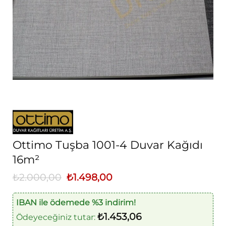
Ottimo Tuşba 1001-4 Duvar Kağıdı
16m²
₺
2.000,00
Orijinal
₺
1.498,00
Şu
fiyat:
andaki
₺2.000,00.
fiyat:
₺1.498,00.
IBAN ile ödemede %3 indirim!
₺
1.453,06
Ödeyeceğiniz tutar: