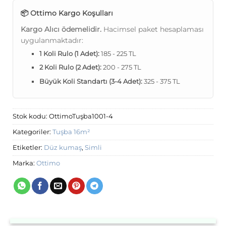
📦 Ottimo Kargo Koşulları
Kargo Alıcı ödemelidir.
Hacimsel paket hesaplaması
uygulanmaktadır:
1 Koli Rulo (1 Adet):
185 - 225 TL
2 Koli Rulo (2 Adet):
200 - 275 TL
Büyük Koli Standartı (3-4 Adet):
325 - 375 TL
Stok kodu:
OttimoTuşba1001-4
Kategoriler:
Tuşba 16m²
Etiketler:
Düz kumaş
,
Simli
Marka:
Ottimo