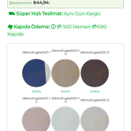
₺
44,94
(Kazancınız:
)
⛟
Süper Hızlı Teslimat:
Aynı Gün Kargo
🏘
Kapıda Ödeme:
ⓘ
💳 %10 Hemen 💳%90
Kapıda
OttimoTuşba1001-1
OttimoTuşba1001-1
OttimoTuşba1001-11
0
Stokta
Stokta
Stokta
OttimoTuşba1001-1
OttimoTuşba1001-1
OttimoTuşba1001-2
2
3