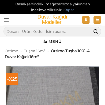
Başakşehir'deki mağazamızda yakından
inceleyebilirsiniz.
Kapat
İçeriğe
atla
Ara:
MENÜ
Ottimo
-
Tuşba 16m²
-
Ottimo Tuşba 1001-4
Duvar Kağıdı 16m²
-%25