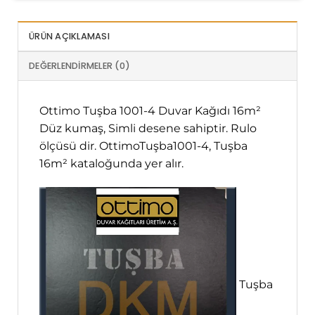
ÜRÜN AÇIKLAMASI
DEĞERLENDIRMELER (0)
Ottimo Tuşba 1001-4 Duvar Kağıdı 16m²
Düz kumaş, Simli desene sahiptir. Rulo
ölçüsü
dir. OttimoTuşba1001-4, Tuşba
16m² kataloğunda yer alır.
Tuşba