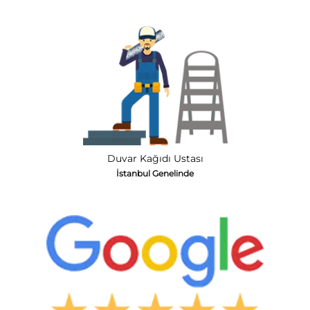
Duvar Kağıdı Ustası
İstanbul Genelinde