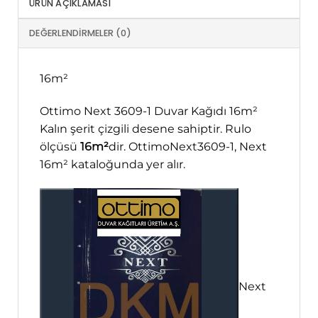
ÜRÜN AÇIKLAMASI
DEĞERLENDIRMELER (0)
16m²
Ottimo Next 3609-1 Duvar Kağıdı 16m²
Kalın şerit çizgili desene sahiptir. Rulo
ölçüsü
16m²
dir. OttimoNext3609-1, Next
16m² kataloğunda yer alır.
Next