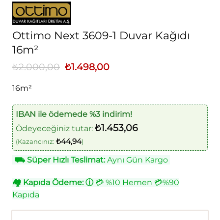
Ottimo Next 3609-1 Duvar Kağıdı
16m²
₺
2.000,00
Orijinal
₺
1.498,00
Şu
fiyat:
andaki
₺2.000,00.
fiyat:
16m²
₺1.498,00.
IBAN ile ödemede %3 indirim!
₺
1.453,06
Ödeyeceğiniz tutar:
₺
44,94
(Kazancınız:
)
⛟
Süper Hızlı Teslimat:
Aynı Gün Kargo
🏘
Kapıda Ödeme:
ⓘ
💳 %10 Hemen 💳%90
Kapıda