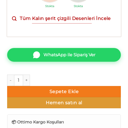
Stokta
Stokta
Tüm Kalın şerit çizgili Desenleri İncele
WhatsApp ile Sipariş Ver
Ottimo Next 3609-1 Duvar Kağıdı 16m² adet
Sepete Ekle
Hemen satın al
📦 Ottimo Kargo Koşulları