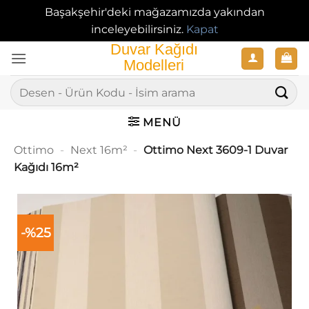
Başakşehir'deki mağazamızda yakından
inceleyebilirsiniz.
Kapat
İçeriğe
atla
Ara:
MENÜ
Ottimo
-
Next 16m²
-
Ottimo Next 3609-1 Duvar
Kağıdı 16m²
-%25