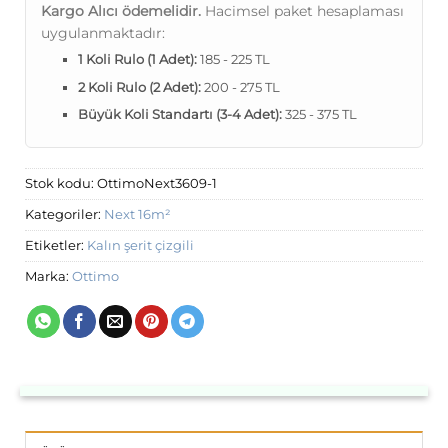
Kargo Alıcı ödemelidir.
Hacimsel paket hesaplaması
uygulanmaktadır:
1 Koli Rulo (1 Adet):
185 - 225 TL
2 Koli Rulo (2 Adet):
200 - 275 TL
Büyük Koli Standartı (3-4 Adet):
325 - 375 TL
Stok kodu:
OttimoNext3609-1
Kategoriler:
Next 16m²
Etiketler:
Kalın şerit çizgili
Marka:
Ottimo