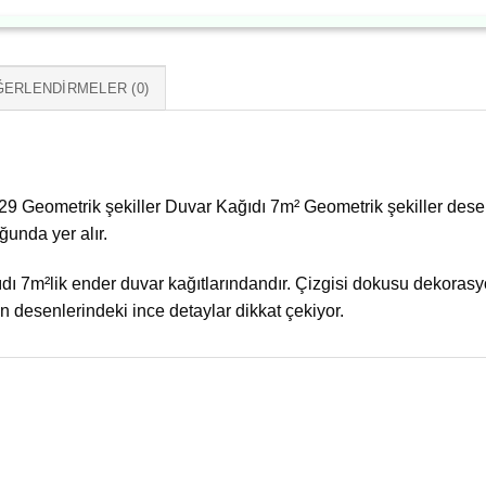
ERLENDIRMELER (0)
9 Geometrik şekiller Duvar Kağıdı 7m² Geometrik şekiller dese
unda yer alır.
ı 7m²lik ender duvar kağıtlarındandır. Çizgisi dokusu dekorasyo
on desenlerindeki ince detaylar dikkat çekiyor.