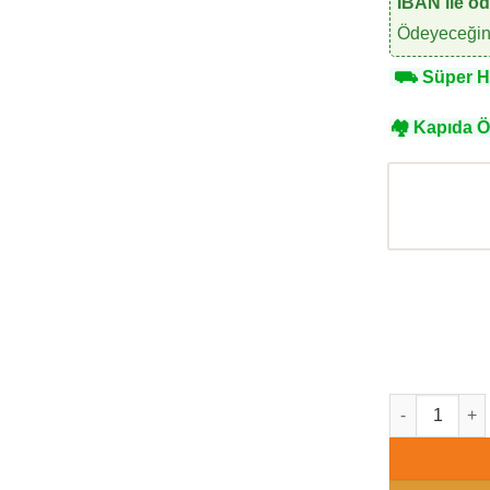
IBAN ile ö
Ödeyeceğini
⛟
Süper Hı
🏘
Kapıda 
Lamborghini L