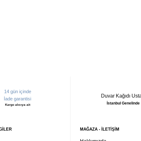
14 gün içinde
Duvar Kağıdı Usta
İade garantisi
İstanbul Genelinde
Kargo alıcıya ait
GILER
MAĞAZA - ILETIŞIM