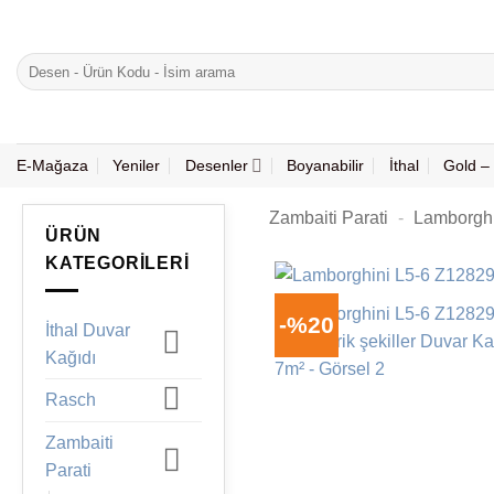
İçeriğe
atla
Ara:
E-Mağaza
Yeniler
Desenler
Boyanabilir
İthal
Gold – 
Zambaiti Parati
-
Lamborghi
ÜRÜN
KATEGORILERI
-%20
İthal Duvar
Kağıdı
Rasch
Zambaiti
Parati