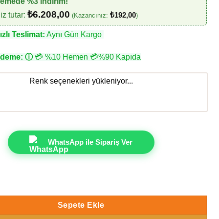
demede %3 indirim!
₺
6.208,00
z tutar:
₺
192,00
(Kazancınız:
)
zlı Teslimat:
Aynı Gün Kargo
Ödeme:
ⓘ
💳 %10 Hemen 💳%90 Kapıda
Renk seçenekleri yükleniyor...
WhatsApp ile Sipariş Ver
5-6 Z12829 Geometrik şekiller Duvar Kağıdı 7m² adet
Sepete Ekle