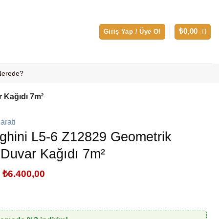
₺
0,00
Giriş Yap / Üye Ol
 Nerede?
r Kağıdı 7m²
ghini L5-6 Z12829 Geometrik
r Duvar Kağıdı 7m²
Orijinal
Şu
₺
6.400,00
fiyat:
andaki
₺8.000,00.
fiyat:
₺6.400,00.