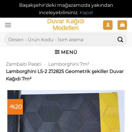
Başakşehir'deki mağazamızda yakından
inceleyebilirsiniz.
Kapat
İçeriğe
atla
Ara:
MENÜ
Zambaiti Parati
-
Lamborghini 7m²
-
Lamborghini L5-2 Z12825 Geometrik şekiller Duvar
Kağıdı 7m²
-%20