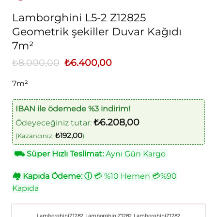
Lamborghini L5-2 Z12825
Geometrik şekiller Duvar Kağıdı
7m²
₺
8.000,00
Orijinal
₺
6.400,00
Şu
fiyat:
andaki
₺8.000,00.
fiyat:
7m²
₺6.400,00.
IBAN ile ödemede %3 indirim!
₺
6.208,00
Ödeyeceğiniz tutar:
₺
192,00
(Kazancınız:
)
⛟
Süper Hızlı Teslimat:
Aynı Gün Kargo
🏘
Kapıda Ödeme:
ⓘ
💳 %10 Hemen 💳%90
Kapıda
LamborghiniZ1282
LamborghiniZ1282
LamborghiniZ1282