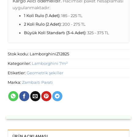
Kargo Alıcı ödemelidir.
Hacimsel paket hesaplaması
uygulanmaktadır:
1 Koli Rulo (1 Adet):
185 - 225 TL
2 Koli Rulo (2 Adet):
200 - 275 TL
Büyük Koli Standartı (3-4 Adet):
325 - 375 TL
Stok kodu:
LamborghiniZ12825
Kategoriler:
Lamborghini 7m²
Etiketler:
Geometrik şekiller
Marka:
Zambaiti Parati
ÜRÜN AÇIKLAMASI