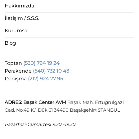
Hakkımızda
İletişim / S.S.S.
Kurumsal
Blog
Toptan
(530) 794 19 24
Perakende
(540) 732 10 43
Danışma
(212) 924 77 95
ADRES
:
Başak Center AVM
Başak Mah. Ertuğrulgazi
Cad. No:49 K.1 Dük:61 34490 Başakşehir/İSTANBUL
Pazartesi-Cumartesi
9:30 -19:30