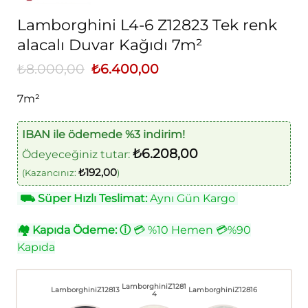
Lamborghini L4-6 Z12823 Tek renk
alacalı Duvar Kağıdı 7m²
₺
8.000,00
Orijinal
₺
6.400,00
Şu
fiyat:
andaki
₺8.000,00.
fiyat:
7m²
₺6.400,00.
IBAN ile ödemede %3 indirim!
₺
6.208,00
Ödeyeceğiniz tutar:
₺
192,00
(Kazancınız:
)
⛟
Süper Hızlı Teslimat:
Aynı Gün Kargo
🏘
Kapıda Ödeme:
ⓘ
💳 %10 Hemen 💳%90
Kapıda
LamborghiniZ1281
LamborghiniZ12813
LamborghiniZ12816
4