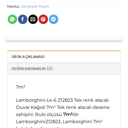
Marka:
Zambaiti Parati
ÜRÜN AÇIKLAMASI
DEĞERLENDIRMELER (0)
7m²
Lamborghini L4-6 Z12823 Tek renk alacalı
Duvar Kağıdı 7m² Tek renk alacalı desene
sahiptir. Rulo ölçüsü
7m²
dir.
LamborghiniZ12823, Lamborghini 7m²