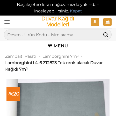
Başakşehir'deki mağazamızda yakından
inceleyebilirsiniz.
Kapat
İçeriğe
atla
Ara:
MENÜ
Zambaiti Parati
-
Lamborghini 7m²
-
Lamborghini L4-6 Z12823 Tek renk alacalı Duvar
Kağıdı 7m²
-%20