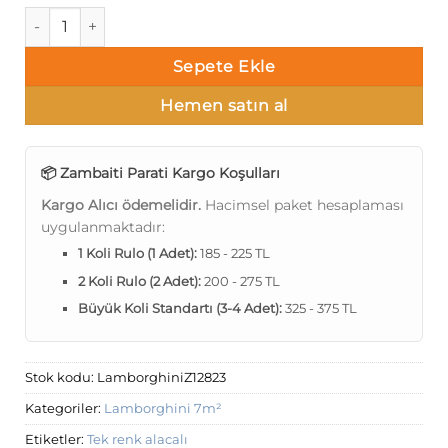
Lamborghini L4-6 Z12823 Tek renk alacalı Duvar Kağıdı 7m² 
Sepete Ekle
Hemen satın al
📦 Zambaiti Parati Kargo Koşulları
Kargo Alıcı ödemelidir.
Hacimsel paket hesaplaması
uygulanmaktadır:
1 Koli Rulo (1 Adet):
185 - 225 TL
2 Koli Rulo (2 Adet):
200 - 275 TL
Büyük Koli Standartı (3-4 Adet):
325 - 375 TL
Stok kodu:
LamborghiniZ12823
Kategoriler:
Lamborghini 7m²
Etiketler:
Tek renk alacalı