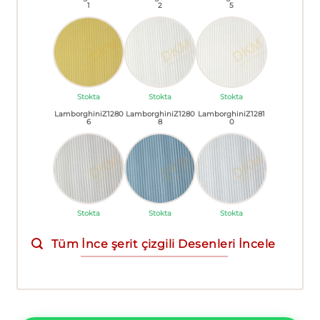
1
2
5
Stokta
Stokta
Stokta
LamborghiniZ1280
LamborghiniZ1280
LamborghiniZ1281
6
8
0
Stokta
Stokta
Stokta
Tüm İnce şerit çizgili Desenleri İncele