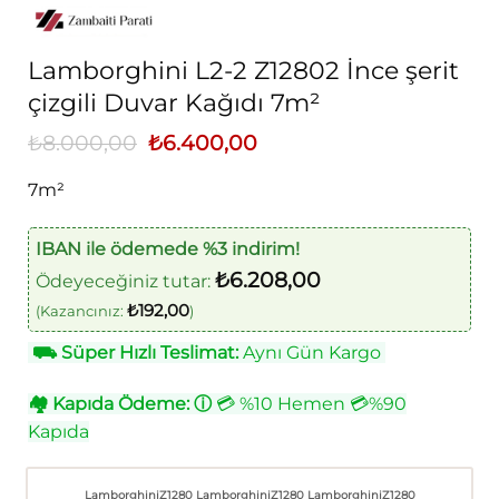
Lamborghini L2-2 Z12802 İnce şerit
çizgili Duvar Kağıdı 7m²
₺
8.000,00
Orijinal
₺
6.400,00
Şu
fiyat:
andaki
₺8.000,00.
fiyat:
7m²
₺6.400,00.
IBAN ile ödemede %3 indirim!
₺
6.208,00
Ödeyeceğiniz tutar:
₺
192,00
(Kazancınız:
)
⛟
Süper Hızlı Teslimat:
Aynı Gün Kargo
🏘
Kapıda Ödeme:
ⓘ
💳 %10 Hemen 💳%90
Kapıda
LamborghiniZ1280
LamborghiniZ1280
LamborghiniZ1280