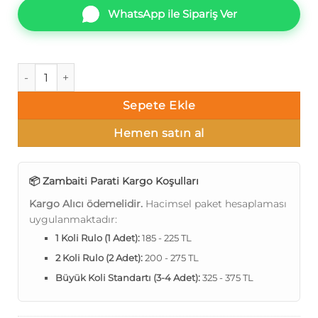
WhatsApp ile Sipariş Ver
Lamborghini L2-2 Z12802 İnce şerit çizgili Duvar Kağıdı 7m²
Sepete Ekle
Hemen satın al
📦 Zambaiti Parati Kargo Koşulları
Kargo Alıcı ödemelidir.
Hacimsel paket hesaplaması
uygulanmaktadır:
1 Koli Rulo (1 Adet):
185 - 225 TL
2 Koli Rulo (2 Adet):
200 - 275 TL
Büyük Koli Standartı (3-4 Adet):
325 - 375 TL