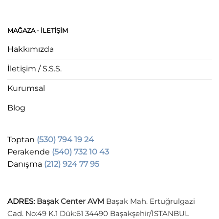
MAĞAZA - ILETIŞIM
Hakkımızda
İletişim / S.S.S.
Kurumsal
Blog
Toptan
(530) 794 19 24
Perakende
(540) 732 10 43
Danışma
(212) 924 77 95
ADRES
:
Başak Center AVM
Başak Mah. Ertuğrulgazi
Cad. No:49 K.1 Dük:61 34490 Başakşehir/İSTANBUL