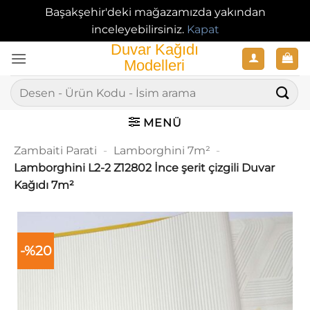
Başakşehir'deki mağazamızda yakından
inceleyebilirsiniz.
Kapat
İçeriğe
atla
Ara:
MENÜ
Zambaiti Parati
-
Lamborghini 7m²
-
Lamborghini L2-2 Z12802 İnce şerit çizgili Duvar
Kağıdı 7m²
-%20