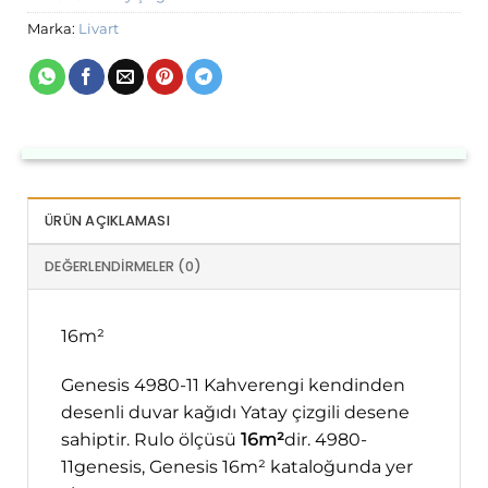
Marka:
Livart
ÜRÜN AÇIKLAMASI
DEĞERLENDIRMELER (0)
16m²
Genesis 4980-11 Kahverengi kendinden
desenli duvar kağıdı Yatay çizgili desene
sahiptir. Rulo ölçüsü
16m²
dir. 4980-
11genesis, Genesis 16m² kataloğunda yer