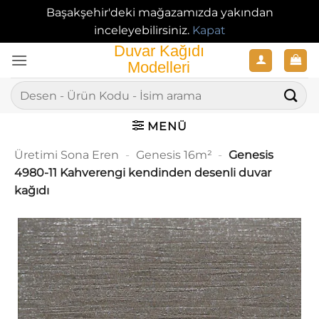
Başakşehir'deki mağazamızda yakından
inceleyebilirsiniz.
Kapat
İçeriğe
atla
Ara:
MENÜ
Üretimi Sona Eren
-
Genesis 16m²
-
Genesis
4980-11 Kahverengi kendinden desenli duvar
kağıdı