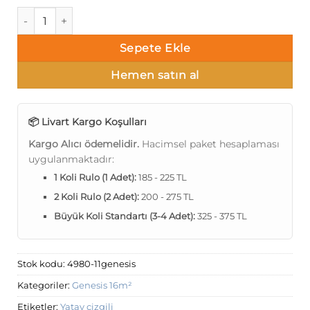
Genesis 4980-11 Kahverengi kendinden desenli duvar kağıdı 
Sepete Ekle
Hemen satın al
📦 Livart Kargo Koşulları
Kargo Alıcı ödemelidir.
Hacimsel paket hesaplaması
uygulanmaktadır:
1 Koli Rulo (1 Adet):
185 - 225 TL
2 Koli Rulo (2 Adet):
200 - 275 TL
Büyük Koli Standartı (3-4 Adet):
325 - 375 TL
Stok kodu:
4980-11genesis
Kategoriler:
Genesis 16m²
Etiketler:
Yatay çizgili