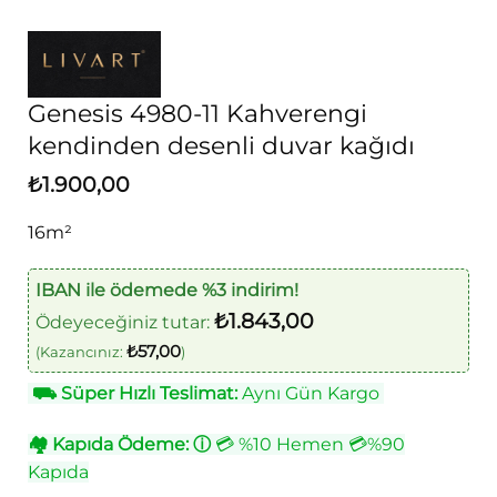
Genesis 4980-11 Kahverengi
kendinden desenli duvar kağıdı
₺
1.900,00
16m²
IBAN ile ödemede %3 indirim!
₺
1.843,00
Ödeyeceğiniz tutar:
₺
57,00
(Kazancınız:
)
⛟
Süper Hızlı Teslimat:
Aynı Gün Kargo
🏘
Kapıda Ödeme:
ⓘ
💳 %10 Hemen 💳%90
Kapıda