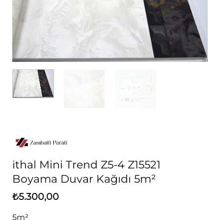
ithal Mini Trend Z5-4 Z15521
Boyama Duvar Kağıdı 5m²
₺
5.300,00
5m²