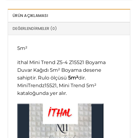
ÜRÜN AÇIKLAMASI
DEĞERLENDIRMELER (0)
5m²
ithal Mini Trend Z5-4 Z15521 Boyama
Duvar Kağıdı 5m² Boyama desene
sahiptir. Rulo ölçüsü
5m²
dir.
MiniTrendz15521, Mini Trend 5m²
kataloğunda yer alır.