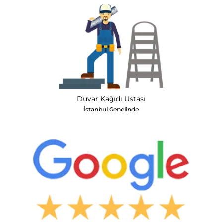
Duvar Kağıdı Ustası
İstanbul Genelinde