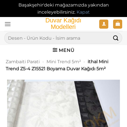
Başakşehir'deki mağazamızda yakından
inceleyebilirsiniz.
Kapat
İçeriğe
atla
Ara:
MENÜ
Zambaiti Parati
-
Mini Trend 5m²
-
ithal Mini
Trend Z5-4 Z15521 Boyama Duvar Kağıdı 5m²