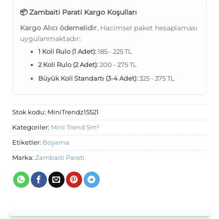
📦 Zambaiti Parati Kargo Koşulları
Kargo Alıcı ödemelidir.
Hacimsel paket hesaplaması
uygulanmaktadır:
1 Koli Rulo (1 Adet):
185 - 225 TL
2 Koli Rulo (2 Adet):
200 - 275 TL
Büyük Koli Standartı (3-4 Adet):
325 - 375 TL
Stok kodu:
MiniTrendz15521
Kategoriler:
Mini Trend 5m²
Etiketler:
Boyama
Marka:
Zambaiti Parati