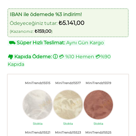
IBAN ile ödemede %3 indirim!
₺
5.141,00
Ödeyeceğiniz tutar:
₺
159,00
(Kazancınız:
)
⛟
Süper Hızlı Teslimat:
Aynı Gün Kargo
🏘
Kapıda Ödeme:
ⓘ
💳 %10 Hemen 💳%90
Kapıda
MiniTrendz15515
MiniTrendz15517
MiniTrendz15519
Stokta
Stokta
Stokta
MiniTrendz15521
MiniTrendz15523
MiniTrendz15525