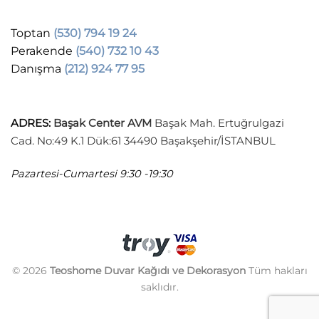
Toptan
(530) 794 19 24
Perakende
(540) 732 10 43
Danışma
(212) 924 77 95
ADRES
:
Başak Center AVM
Başak Mah. Ertuğrulgazi
Cad. No:49 K.1 Dük:61 34490 Başakşehir/İSTANBUL
Pazartesi-Cumartesi
9:30 -19:30
© 2026
Teoshome Duvar Kağıdı ve Dekorasyon
Tüm hakları
saklıdır.