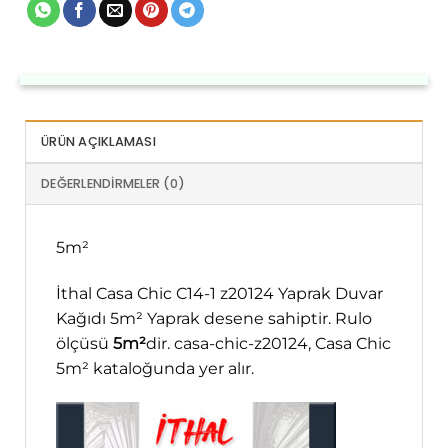
ÜRÜN AÇIKLAMASI
DEĞERLENDIRMELER (0)
5m²
İthal Casa Chic C14-1 z20124 Yaprak Duvar
Kağıdı 5m² Yaprak desene sahiptir. Rulo
ölçüsü
5m²
dir. casa-chic-z20124, Casa Chic
5m² kataloğunda yer alır.