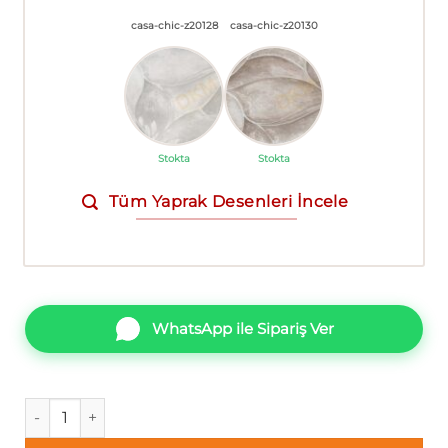
casa-chic-z20128
casa-chic-z20130
Stokta
Stokta
Tüm Yaprak Desenleri İncele
WhatsApp ile Sipariş Ver
İthal Casa Chic C14-1 z20124 Yaprak Duvar Kağıdı 5m² adet