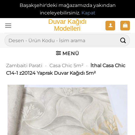
Başakşehir'deki mağazamızda yakından
inceleyebilirsiniz.
Kapat
İçeriğe
atla
Ara:
MENÜ
Zambaiti Parati
-
Casa Chic 5m²
-
İthal Casa Chic
C14-1 z20124 Yaprak Duvar Kağıdı 5m²