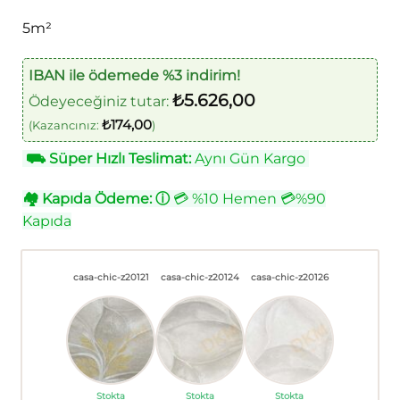
5m²
IBAN ile ödemede %3 indirim!
₺
5.626,00
Ödeyeceğiniz tutar:
₺
174,00
(Kazancınız:
)
⛟
Süper Hızlı Teslimat:
Aynı Gün Kargo
🏘
Kapıda Ödeme:
ⓘ
💳 %10 Hemen 💳%90
Kapıda
casa-chic-z20121
casa-chic-z20124
casa-chic-z20126
Stokta
Stokta
Stokta