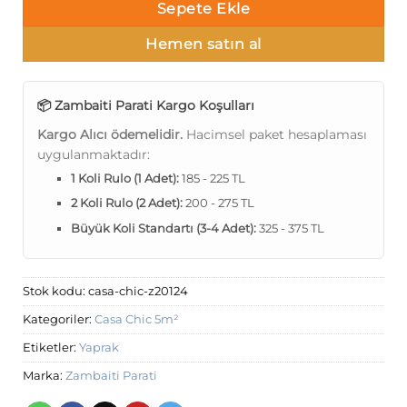
Sepete Ekle
Hemen satın al
📦 Zambaiti Parati Kargo Koşulları
Kargo Alıcı ödemelidir.
Hacimsel paket hesaplaması
uygulanmaktadır:
1 Koli Rulo (1 Adet):
185 - 225 TL
2 Koli Rulo (2 Adet):
200 - 275 TL
Büyük Koli Standartı (3-4 Adet):
325 - 375 TL
Stok kodu:
casa-chic-z20124
Kategoriler:
Casa Chic 5m²
Etiketler:
Yaprak
Marka:
Zambaiti Parati