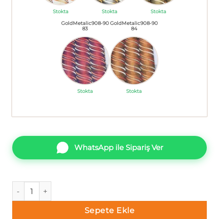
Stokta
Stokta
Stokta
GoldMetalic908-90
GoldMetalic908-90
83
84
Stokta
Stokta
WhatsApp ile Sipariş Ver
Gold Metalic 908- 9081 Duvar Kağıdı adet
Sepete Ekle