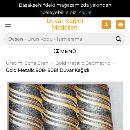
Başakşehir'deki mağazamızda yakından
inceleyebilirsiniz.
Kapat
İçeriğe
atla
Ara:
MENÜ
Üretimi Sona Eren
-
Gold Metalic Geometric
-
Gold Metalic 908- 9081 Duvar Kağıdı