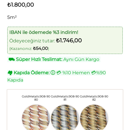
₺
1.800,00
5m²
IBAN ile ödemede %3 indirim!
₺
1.746,00
Ödeyeceğiniz tutar:
₺
54,00
(Kazancınız:
)
⛟
Süper Hızlı Teslimat:
Aynı Gün Kargo
🏘
Kapıda Ödeme:
ⓘ
💳 %10 Hemen 💳%90
Kapıda
GoldMetalic908-90
GoldMetalic908-90
GoldMetalic908-90
80
81
82