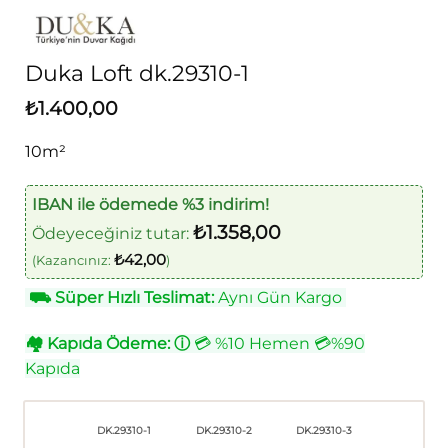
Duka Loft dk.29310-1
₺
1.400,00
10m²
IBAN ile ödemede %3 indirim!
₺
1.358,00
Ödeyeceğiniz tutar:
₺
42,00
(Kazancınız:
)
⛟
Süper Hızlı Teslimat:
Aynı Gün Kargo
🏘
Kapıda Ödeme:
ⓘ
💳 %10 Hemen 💳%90
Kapıda
DK.29310-1
DK.29310-2
DK.29310-3