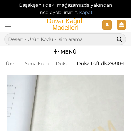
Başakşehir'deki mağazamızda yakından
inceleyebilirsiniz.
Kapat
İçeriğe
atla
Ara:
MENÜ
Üretimi Sona Eren
-
Duka-
-
Duka Loft dk.29310-1