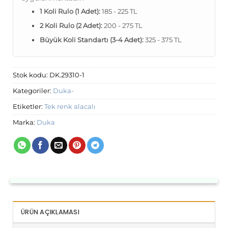
1 Koli Rulo (1 Adet):
185 - 225 TL
2 Koli Rulo (2 Adet):
200 - 275 TL
Büyük Koli Standartı (3-4 Adet):
325 - 375 TL
Stok kodu:
DK.29310-1
Kategoriler:
Duka-
Etiketler:
Tek renk alacalı
Marka:
Duka
ÜRÜN AÇIKLAMASI