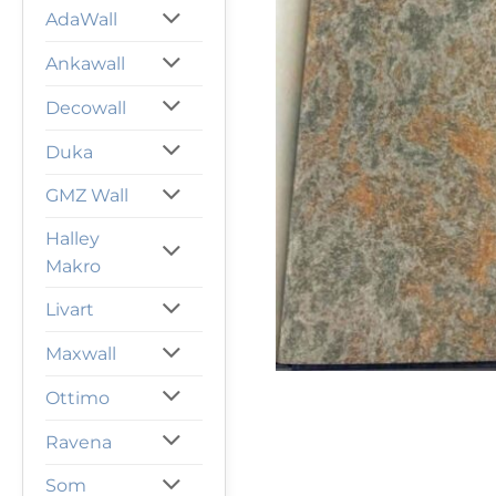
AdaWall
Ankawall
Decowall
Duka
GMZ Wall
Halley
Makro
Livart
Maxwall
Ottimo
Ravena
Som