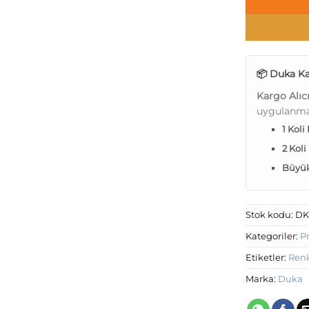
📦 Duka Ka
Kargo Alıc
uygulanma
1 Koli
2 Koli
Büyük 
Stok kodu:
DK
Kategoriler:
P
Etiketler:
Renk
Marka:
Duka