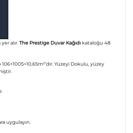
yer alır.
The Prestige Duvar Kağıdı
kataloğu 48
o 106×1005=10,65m²’dir. Yüzeyi Dokulu, yüzey
iştir.
r.
ara uygulayın.