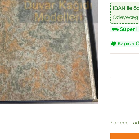
IBAN ile ö
Ödeyeceğin
⛟
Süper Hı
🏘
Kapıda 
Sadece 1 ad