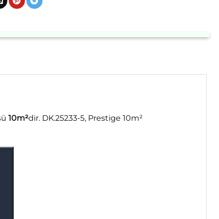
üsü
10m²
dir. DK.25233-5, Prestige 10m²