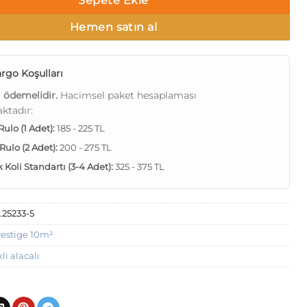
Sepete Ekle
Hemen satın al
rgo Koşulları
ı ödemelidir.
Hacimsel paket hesaplaması
ktadır:
 Rulo (1 Adet):
185 - 225 TL
 Rulo (2 Adet):
200 - 275 TL
Koli Standartı (3-4 Adet):
325 - 375 TL
.25233-5
restige 10m²
li alacalı