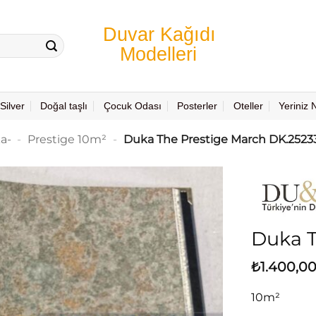
Silver
Doğal taşlı
Çocuk Odası
Posterler
Oteller
Yeriniz
a-
-
Prestige 10m²
-
Duka The Prestige March DK.2523
Duka T
₺
1.400,0
10m²