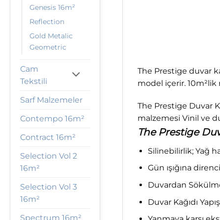
Genesis 16m²
Reflection
Gold Metalic
Geometric
Cam
The Prestige duvar ka
Tekstili
model içerir. 10m²lik r
Sarf Malzemeler
The Prestige Duvar Ka
malzemesi Vinil ve du
Contempo 16m²
The Prestige Duva
Contract 16m²
Silinebilirlik; Yağ 
Selection Vol 2
Gün ışığına direnci;
16m²
Duvardan Sökülme; 
Selection Vol 3
16m²
Duvar Kağıdı Yapış
Spectrum 16m²
Yanmaya karşı ekst