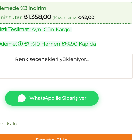
demede %3 indirim!
₺
1.358,00
iz tutar:
₺
42,00
(Kazancınız:
)
zlı Teslimat:
Aynı Gün Kargo
Ödeme:
ⓘ
💳 %10 Hemen 💳%90 Kapıda
Renk seçenekleri yükleniyor...
WhatsApp ile Sipariş Ver
et kaldı