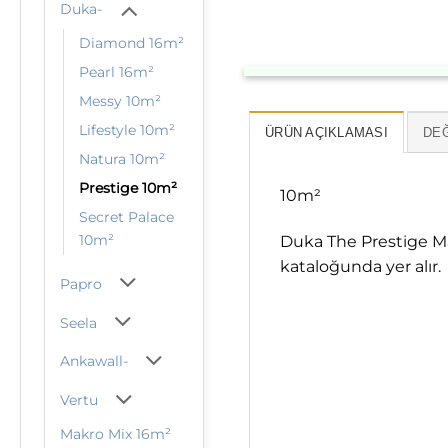
Duka-
Diamond 16m²
Pearl 16m²
Messy 10m²
Lifestyle 10m²
ÜRÜN AÇIKLAMASI
DEĞ
Natura 10m²
Prestige 10m²
10m²
Secret Palace
10m²
Duka The Prestige Ma
kataloğunda yer alır.
Papro
Seela
Ankawall-
Vertu
Makro Mix 16m²