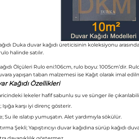
ğıdı Duka duvar kağıdı üreticisinin koleksiyonu arasında 
ulo halinde satılır.
ğıdı Ölçüleri Rulo eni:106cm, rulo boyu: 1005cm’dir. Rul
vara yapışan taban malzemesi ise Kağıt olarak imal edilm
r Kağıdı Özellikleri
haricindeki lekeler hafif sabunlu su ve sünger ile çıkarılabili
 Işığa karşı iyi direnç gösterir.
Su ile ıslatıp yumuşatın. Alet yardımıyla sökülür.
tırma Şekli; Yapıştırıcıyı duvar kağıdına sürüp kağıdı duv
ra dayanıklılık göstermez.