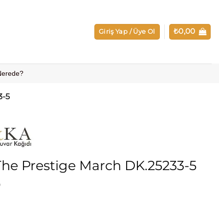
₺
0,00
Giriş Yap / Üye Ol
 Nerede?
3-5
he Prestige March DK.25233-5
0