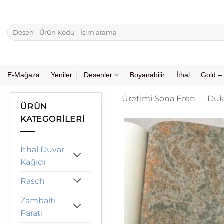
İçeriğe
atla
Ara:
E-Mağaza
Yeniler
Desenler
Boyanabilir
İthal
Gold – 
Üretimi Sona Eren
-
Duk
ÜRÜN
KATEGORILERI
İthal Duvar
Kağıdı
Rasch
Zambaiti
Parati