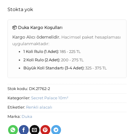
Stokta yok
📦 Duka Kargo Koşulları
Kargo Alıcı ödemelidir.
Hacimsel paket hesaplaması
uygulanmaktadır:
1 Koli Rulo (1 Adet):
185 - 225 TL
2 Koli Rulo (2 Adet):
200 - 275 TL
Büyük Koli Standartı (3-4 Adet):
325 - 375 TL
Stok kodu:
DK.21762-2
Kategoriler:
Secret Palace 10m²
Etiketler:
Renkli alacalı
Marka:
Duka