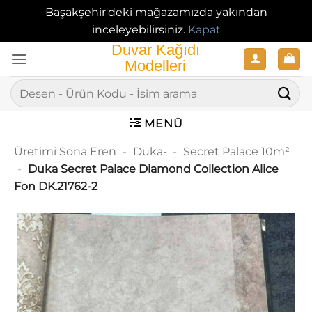
Başakşehir'deki mağazamızda yakından
inceleyebilirsiniz.
Kapat
İçeriğe
atla
Ara:
MENÜ
Üretimi Sona Eren
-
Duka-
-
Secret Palace 10m²
-
Duka Secret Palace Diamond Collection Alice
Fon DK.21762-2