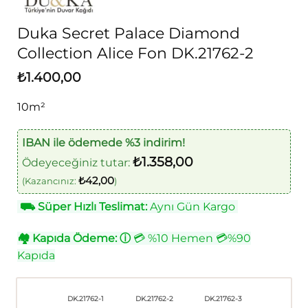
Duka Secret Palace Diamond
Collection Alice Fon DK.21762-2
₺
1.400,00
10m²
IBAN ile ödemede %3 indirim!
₺
1.358,00
Ödeyeceğiniz tutar:
₺
42,00
(Kazancınız:
)
⛟
Süper Hızlı Teslimat:
Aynı Gün Kargo
🏘
Kapıda Ödeme:
ⓘ
💳 %10 Hemen 💳%90
Kapıda
DK.21762-1
DK.21762-2
DK.21762-3