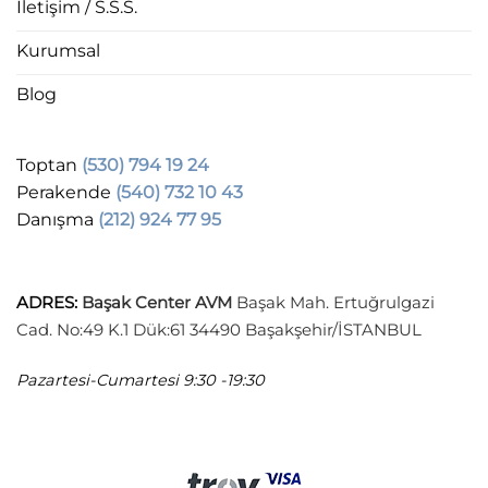
İletişim / S.S.S.
Kurumsal
Blog
Toptan
(530) 794 19 24
Perakende
(540) 732 10 43
Danışma
(212) 924 77 95
ADRES
:
Başak Center AVM
Başak Mah. Ertuğrulgazi
Cad. No:49 K.1 Dük:61 34490 Başakşehir/İSTANBUL
Pazartesi-Cumartesi
9:30 -19:30