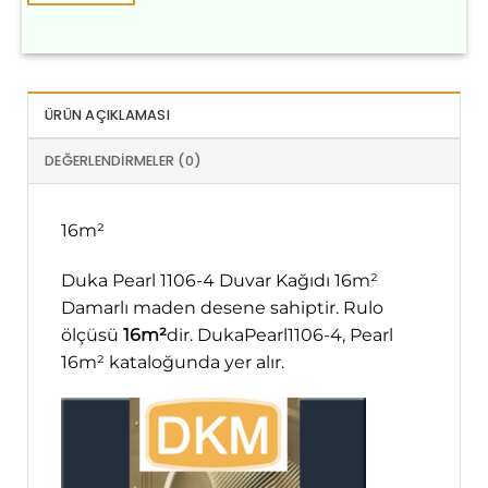
ÜRÜN AÇIKLAMASI
DEĞERLENDIRMELER (0)
16m²
Duka Pearl 1106-4 Duvar Kağıdı 16m²
Damarlı maden desene sahiptir. Rulo
ölçüsü
16m²
dir. DukaPearl1106-4, Pearl
16m² kataloğunda yer alır.