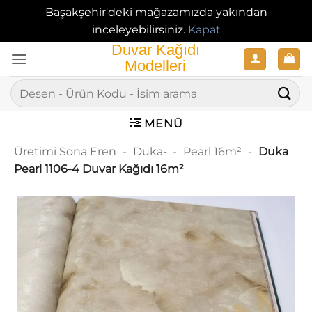
Başakşehir'deki mağazamızda yakından
inceleyebilirsiniz.
Kapat
İçeriğe
atla
Ara:
MENÜ
Üretimi Sona Eren
-
Duka-
-
Pearl 16m²
-
Duka
Pearl 1106-4 Duvar Kağıdı 16m²