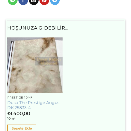
HOŞUNUZA GIDEBILIR…
PRESTIGE 10M²
Duka The Prestige August
DK.25833-4
₺
1.400,00
10m²
Sepete Ekle