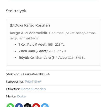
Stokta yok
📦 Duka Kargo Koşulları
Kargo Alıcı ödemelidir.
Hacimsel paket hesaplaması
uygulanmaktadır:
1 Koli Rulo (1 Adet):
185 - 225 TL
2 Koli Rulo (2 Adet):
200 - 275 TL
Büyük Koli Standartı (3-4 Adet):
325 - 375 TL
Stok kodu:
DukaPearl1106-4
Kategoriler:
Pearl 16m²
Etiketler:
Damarlı maden
Marka:
Duka