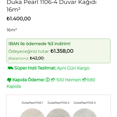
Duka Pearl 1106-4 Duvar Kağıdı
16m²
₺
1.400,00
16m²
IBAN ile ödemede %3 indirim!
₺
1.358,00
Ödeyeceğiniz tutar:
₺
42,00
(Kazancınız:
)
⛟
Süper Hızlı Teslimat:
Aynı Gün Kargo
🏘
Kapıda Ödeme:
ⓘ
💳 %10 Hemen 💳%90
Kapıda
DukaPearl1106-1
DukaPearl1106-2
DukaPearl1106-3