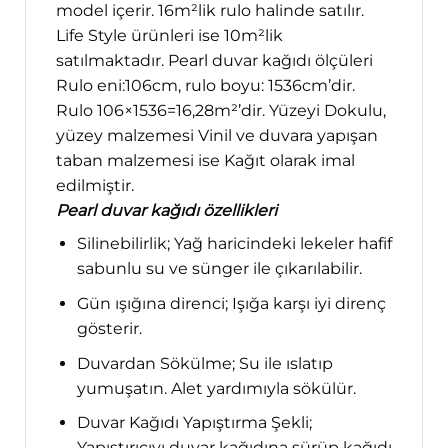
model içerir. 16m²lik rulo halinde satılır.
Life Style ürünleri ise 10m²lik
satılmaktadır. Pearl duvar kağıdı ölçüleri
Rulo eni:106cm, rulo boyu: 1536cm’dir.
Rulo 106×1536=16,28m²’dir. Yüzeyi Dokulu,
yüzey malzemesi Vinil ve duvara yapışan
taban malzemesi ise Kağıt olarak imal
edilmiştir.
Pearl duvar kağıdı özellikleri
Silinebilirlik; Yağ haricindeki lekeler hafif
sabunlu su ve sünger ile çıkarılabilir.
Gün ışığına direnci; Işığa karşı iyi direnç
gösterir.
Duvardan Sökülme; Su ile ıslatıp
yumuşatın. Alet yardımıyla sökülür.
Duvar Kağıdı Yapıştırma Şekli;
Yapıştırıcıyı duvar kağıdına sürüp kağıdı