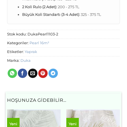
2 Koli Rulo (2 Adet):
200 - 275 TL
Büyük Koli Standartı (3-4 Adet):
325 - 375 TL
Stok kodu:
DukaPearl1103-2
Kategoriler:
Pearl 16m²
Etiketler:
Yaprak
Marka:
Duka
HOŞUNUZA GIDEBILIR…
Yeni
Yeni