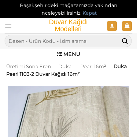
Başakşehir'deki mağazamızda yakından
inceleyebilirsiniz.
Kapat
İçeriğe
atla
Ara:
MENÜ
Üretimi Sona Eren
-
Duka-
-
Pearl 16m²
-
Duka
Pearl 1103-2 Duvar Kağıdı 16m²