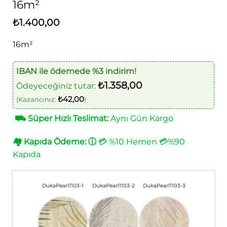
16m²
₺
1.400,00
16m²
IBAN ile ödemede %3 indirim!
₺
1.358,00
Ödeyeceğiniz tutar:
₺
42,00
(Kazancınız:
)
⛟
Süper Hızlı Teslimat:
Aynı Gün Kargo
🏘
Kapıda Ödeme:
ⓘ
💳 %10 Hemen 💳%90
Kapıda
DukaPearl1103-1
DukaPearl1103-2
DukaPearl1103-3