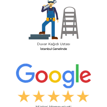
Duvar Kağıdı Ustası
İstanbul Genelinde
Müşteri Memnuniyeti