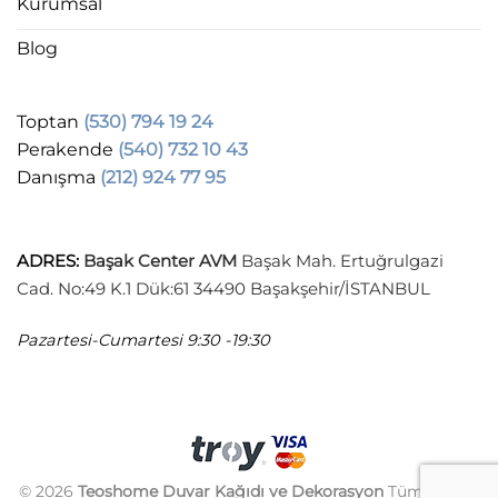
Kurumsal
Blog
Toptan
(530) 794 19 24
Perakende
(540) 732 10 43
Danışma
(212) 924 77 95
ADRES
:
Başak Center AVM
Başak Mah. Ertuğrulgazi
Cad. No:49 K.1 Dük:61 34490 Başakşehir/İSTANBUL
Pazartesi-Cumartesi
9:30 -19:30
© 2026
Teoshome Duvar Kağıdı ve Dekorasyon
Tüm hakları