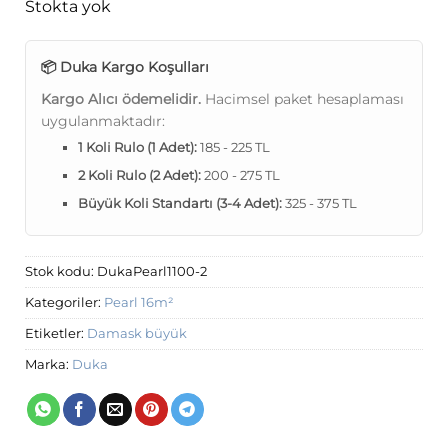
Stokta yok
📦 Duka Kargo Koşulları
Kargo Alıcı ödemelidir.
Hacimsel paket hesaplaması
uygulanmaktadır:
1 Koli Rulo (1 Adet):
185 - 225 TL
2 Koli Rulo (2 Adet):
200 - 275 TL
Büyük Koli Standartı (3-4 Adet):
325 - 375 TL
Stok kodu:
DukaPearl1100-2
Kategoriler:
Pearl 16m²
Etiketler:
Damask büyük
Marka:
Duka