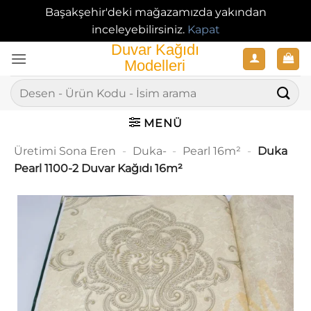
Başakşehir'deki mağazamızda yakından
inceleyebilirsiniz.
Kapat
İçeriğe
atla
Ara:
MENÜ
Üretimi Sona Eren
-
Duka-
-
Pearl 16m²
-
Duka
Pearl 1100-2 Duvar Kağıdı 16m²