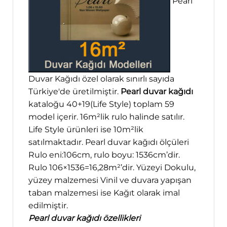
Pearl
Duvar Kağıdı özel olarak sınırlı sayıda
Türkiye'de üretilmiştir.
Pearl duvar kağıdı
kataloğu 40+19(Life Style) toplam 59
model içerir. 16m²lik rulo halinde satılır.
Life Style ürünleri ise 10m²lik
satılmaktadır. Pearl duvar kağıdı ölçüleri
Rulo eni:106cm, rulo boyu: 1536cm’dir.
Rulo 106×1536=16,28m²’dir. Yüzeyi Dokulu,
yüzey malzemesi Vinil ve duvara yapışan
taban malzemesi ise Kağıt olarak imal
edilmiştir.
Pearl duvar kağıdı özellikleri