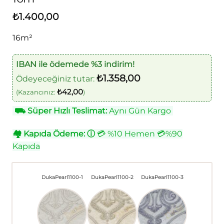
₺
1.400,00
16m²
IBAN ile ödemede %3 indirim!
₺
1.358,00
Ödeyeceğiniz tutar:
₺
42,00
(Kazancınız:
)
⛟
Süper Hızlı Teslimat:
Aynı Gün Kargo
🏘
Kapıda Ödeme:
ⓘ
💳 %10 Hemen 💳%90
Kapıda
DukaPearl1100-1
DukaPearl1100-2
DukaPearl1100-3