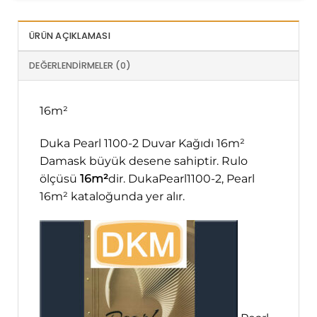
ÜRÜN AÇIKLAMASI
DEĞERLENDIRMELER (0)
16m²
Duka Pearl 1100-2 Duvar Kağıdı 16m²
Damask büyük desene sahiptir. Rulo
ölçüsü
16m²
dir. DukaPearl1100-2, Pearl
16m² kataloğunda yer alır.