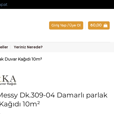
apat
₺
0,00
Giriş Yap / Üye Ol
eller
Yeriniz Nerede?
ak Duvar Kağıdı 10m²
essy Dk.309-04 Damarlı parlak
Kağıdı 10m²