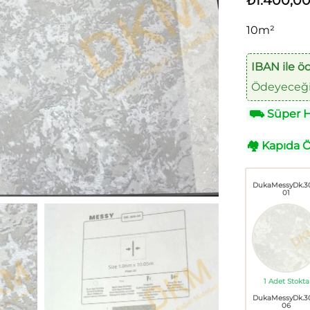
₺
1.400,0
10m²
IBAN ile ö
Ödeyeceğin
⛟
Süper Hı
🏘
Kapıda 
DukaMessyDk.3
01
1 Adet Stokta
DukaMessyDk.3
06