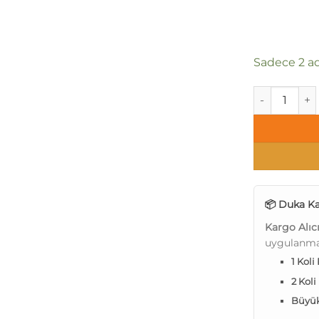
Sadece 2 ad
Duka Messy D
📦 Duka Ka
Kargo Alıc
uygulanma
1 Koli
2 Koli
Büyük 