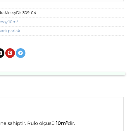
kaMessyDk.309-04
essy 10m²
rlı parlak
e sahiptir. Rulo ölçüsü
10m²
dir.