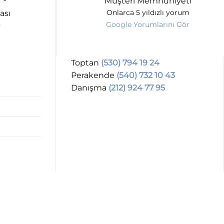
Müşteri Memnuniyeti
ası
Onlarca 5 yıldızlı yorum
Google Yorumlarını Gör
Toptan
(530) 794 19 24
Perakende
(540) 732 10 43
Danışma
(212) 924 77 95