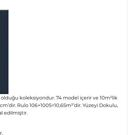
 olduğu koleksiyondur. 74 model içerir ve 10m²lik
05cm’dir. Rulo 106×1005=10,65m²’dir. Yüzeyi Dokulu,
 edilmiştir.
r.