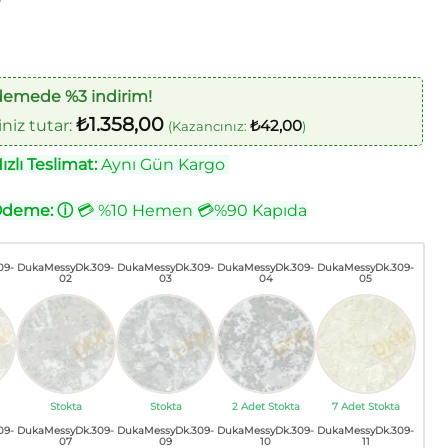
0
demede %3 indirim!
₺
1.358,00
iz tutar:
₺
42,00
(Kazancınız:
)
zlı Teslimat:
Aynı Gün Kargo
Ödeme:
ⓘ
💳 %10 Hemen 💳%90 Kapıda
09-
DukaMessyDk.309-
DukaMessyDk.309-
DukaMessyDk.309-
DukaMessyDk.309-
02
03
04
05
Stokta
Stokta
2 Adet Stokta
7 Adet Stokta
09-
DukaMessyDk.309-
DukaMessyDk.309-
DukaMessyDk.309-
DukaMessyDk.309-
07
09
10
11