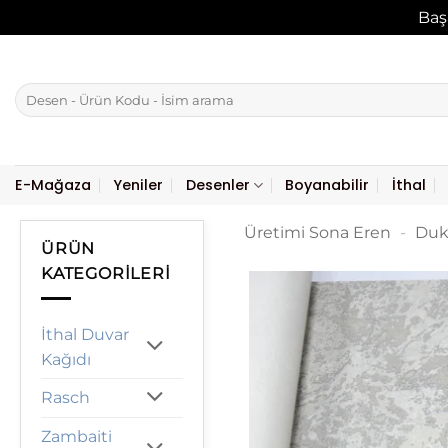
Baş
İçeriğe
atla
Ara:
E-Mağaza
Yeniler
Desenler
Boyanabilir
İthal
Üretimi Sona Eren
-
Duk
ÜRÜN
KATEGORILERI
İthal Duvar
Kağıdı
Rasch
Zambaiti