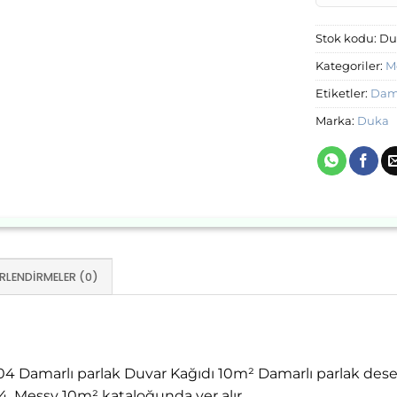
Stok kodu:
Du
Kategoriler:
M
Etiketler:
Dama
Marka:
Duka
RLENDIRMELER (0)
 Damarlı parlak Duvar Kağıdı 10m² Damarlı parlak desen
 Messy 10m² kataloğunda yer alır.