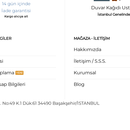
14 gün içinde
Duvar Kağıdı Ust
İade garantisi
İstanbul Genelinde
Kargo alıcıya ait
LGILER
MAĞAZA - ILETIŞIM
Hakkımızda
si
İletişim / S.S.S.
aplama
Kurumsal
p Bilgileri
Blog
. No:49 K.1 Dük:61 34490 Başakşehir/İSTANBUL