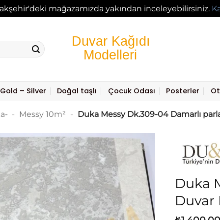
akşehir'deki mağazamızda yakından inceleyebilirsiniz.
K
Gold – Silver
Doğal taşlı
Çocuk Odası
Posterler
Ot
a-
-
Messy 10m²
-
Duka Messy Dk.309-04 Damarlı parl
Duka M
Duvar 