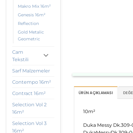
Makro Mix 16m²
Genesis 16m²
Reflection
Gold Metalic
Geometric
Cam
Tekstili
Sarf Malzemeler
Contempo 16m²
ÜRÜN AÇIKLAMASI
DEĞE
Contract 16m²
Selection Vol 2
10m²
16m²
Selection Vol 3
Duka Messy Dk.309-04
16m²
DukaMessyDk.309-04,