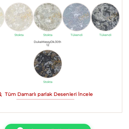
Stokta
Stokta
Tükendi
Tükendi
DukaMessyDk.309-
12
Stokta
Tüm Damarlı parlak Desenleri İncele