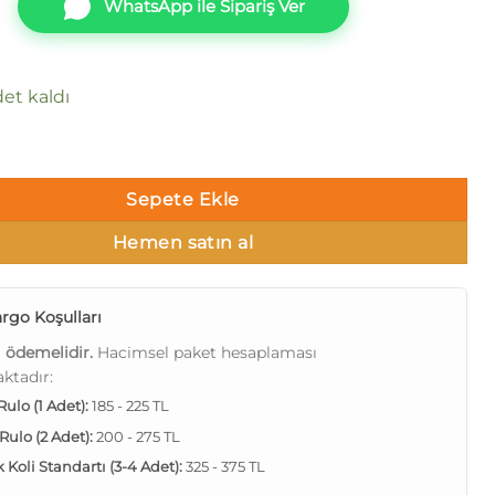
WhatsApp ile Sipariş Ver
et kaldı
k.309-04 Damarlı parlak Duvar Kağıdı 10m² adet
Sepete Ekle
Hemen satın al
rgo Koşulları
ı ödemelidir.
Hacimsel paket hesaplaması
ktadır:
 Rulo (1 Adet):
185 - 225 TL
 Rulo (2 Adet):
200 - 275 TL
Koli Standartı (3-4 Adet):
325 - 375 TL