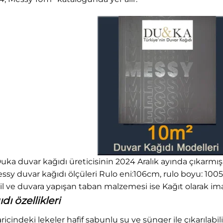
ka duvar kağıdı üreticisinin 2024 Aralık ayında çıkarmış
 Messy duvar kağıdı ölçüleri Rulo eni:106cm, rulo boyu: 10
 ve duvara yapışan taban malzemesi ise Kağıt olarak imal
ı özellikleri
haricindeki lekeler hafif sabunlu su ve sünger ile çıkarılabili