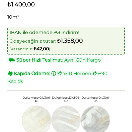
₺
1.400,00
10m²
IBAN ile ödemede %3 indirim!
₺
1.358,00
Ödeyeceğiniz tutar:
₺
42,00
(Kazancınız:
)
⛟
Süper Hızlı Teslimat:
Aynı Gün Kargo
🏘
Kapıda Ödeme:
ⓘ
💳 %10 Hemen 💳%90
Kapıda
DukaMessyDk.306-
DukaMessyDk.306-
DukaMessyDk.306-
01
02
03