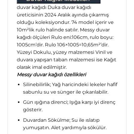
duvar kağıdı Duka duvar kağıdı
üreticisinin 2024 Aralık ayında çıkarmış
olduğu koleksiyondur. 74 model içerir ve
10m²lik rulo halinde satılır. Messy duvar
kağıdı ölçüleri Rulo eni:106cm, rulo boyu:
1005cm’dir. Rulo 106×1005=10,65m²’dir.
Yüzeyi Dokulu, yüzey malzemesi Vinil ve
duvara yapışan taban malzemesi ise Kağıt
olarak imal edilmiştir.
Messy duvar kağıdı özellikleri
Silinebilirlik; Yağ haricindeki lekeler hafif
sabunlu su ve sünger ile çıkarılabilir.
Gün ışığına direnci; Işığa karşı iyi direnç
gösterir.
Duvardan Sökülme; Su ile ıslatıp
yumuşatın. Alet yardımıyla sökülür.