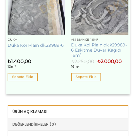
DUKA-
AMBIANCE 16M²
Duka Koi Plain dk.k29989-
Duka Koi Plain dk.29989-6
6 Eskitme Duvar Kağıdı
16m²
Orijinal
Şu
₺
1.400,00
₺
2.250,00
₺
2.000,00
fiyat:
andaki
10m²
16m²
₺2.250,00.
fiyat:
₺2.000
Sepete Ekle
Sepete Ekle
ÜRÜN AÇIKLAMASI
DEĞERLENDIRMELER (0)