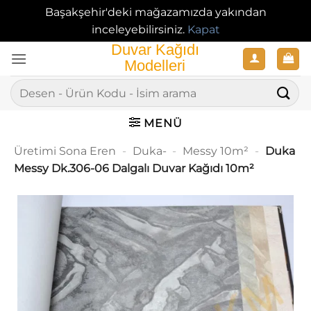
Başakşehir'deki mağazamızda yakından
inceleyebilirsiniz.
Kapat
İçeriğe
atla
Ara:
MENÜ
Üretimi Sona Eren
-
Duka-
-
Messy 10m²
-
Duka
Messy Dk.306-06 Dalgalı Duvar Kağıdı 10m²