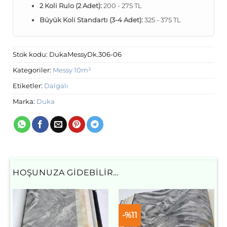
2 Koli Rulo (2 Adet):
200 - 275 TL
Büyük Koli Standartı (3-4 Adet):
325 - 375 TL
Stok kodu:
DukaMessyDk.306-06
Kategoriler:
Messy 10m²
Etiketler:
Dalgalı
Marka:
Duka
HOŞUNUZA GIDEBILIR…
-%11