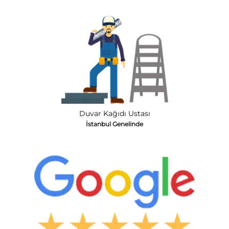
Duvar Kağıdı Ustası
İstanbul Genelinde