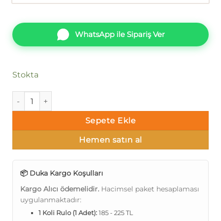
WhatsApp ile Sipariş Ver
Stokta
Duka Messy Dk.306-06 Dalgalı Duvar Kağıdı 10m² adet
Sepete Ekle
Hemen satın al
📦 Duka Kargo Koşulları
Kargo Alıcı ödemelidir.
Hacimsel paket hesaplaması
uygulanmaktadır:
1 Koli Rulo (1 Adet):
185 - 225 TL