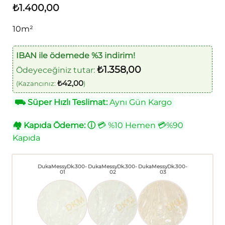
₺
1.400,00
10m²
IBAN ile ödemede %3 indirim!
₺
1.358,00
Ödeyeceğiniz tutar:
₺
42,00
(Kazancınız:
)
⛟
Süper Hızlı Teslimat:
Aynı Gün Kargo
🏘
Kapıda Ödeme:
ⓘ
💳 %10 Hemen 💳%90
Kapıda
DukaMessyDk.300-
DukaMessyDk.300-
DukaMessyDk.300-
01
02
03