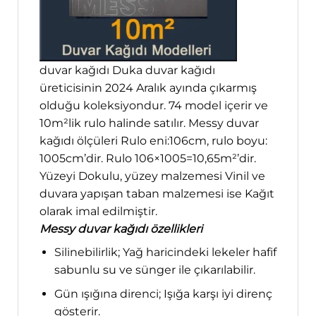
duvar kağıdı Duka duvar kağıdı
üreticisinin 2024 Aralık ayında çıkarmış
olduğu koleksiyondur. 74 model içerir ve
10m²lik rulo halinde satılır. Messy duvar
kağıdı ölçüleri Rulo eni:106cm, rulo boyu:
1005cm’dir. Rulo 106×1005=10,65m²’dir.
Yüzeyi Dokulu, yüzey malzemesi Vinil ve
duvara yapışan taban malzemesi ise Kağıt
olarak imal edilmiştir.
Messy duvar kağıdı özellikleri
Silinebilirlik; Yağ haricindeki lekeler hafif
sabunlu su ve sünger ile çıkarılabilir.
Gün ışığına direnci; Işığa karşı iyi direnç
gösterir.