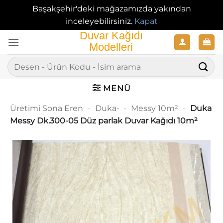
Başakşehir'deki mağazamızda yakından
inceleyebilirsiniz.
Kapat
İçeriğe
atla
Ara:
MENÜ
Üretimi Sona Eren
-
Duka-
-
Messy 10m²
-
Duka
Messy Dk.300-05 Düz parlak Duvar Kağıdı 10m²