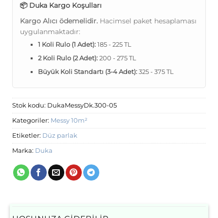
📦 Duka Kargo Koşulları
Kargo Alıcı ödemelidir.
Hacimsel paket hesaplaması
uygulanmaktadır:
1 Koli Rulo (1 Adet):
185 - 225 TL
2 Koli Rulo (2 Adet):
200 - 275 TL
Büyük Koli Standartı (3-4 Adet):
325 - 375 TL
Stok kodu:
DukaMessyDk.300-05
Kategoriler:
Messy 10m²
Etiketler:
Düz parlak
Marka:
Duka