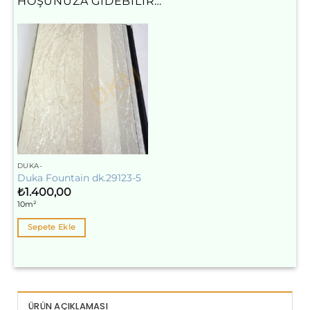
HOŞUNUZA GIDEBILIR…
DUKA-
Duka Fountain dk.29123-5
₺
1.400,00
10m²
Sepete Ekle
ÜRÜN AÇIKLAMASI