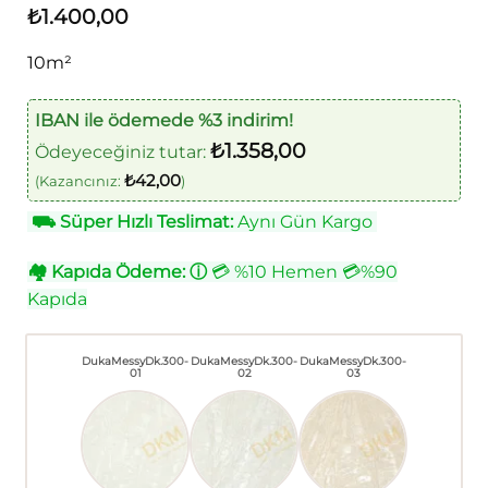
₺
1.400,00
10m²
IBAN ile ödemede %3 indirim!
₺
1.358,00
Ödeyeceğiniz tutar:
₺
42,00
(Kazancınız:
)
⛟
Süper Hızlı Teslimat:
Aynı Gün Kargo
🏘
Kapıda Ödeme:
ⓘ
💳 %10 Hemen 💳%90
Kapıda
DukaMessyDk.300-
DukaMessyDk.300-
DukaMessyDk.300-
01
02
03