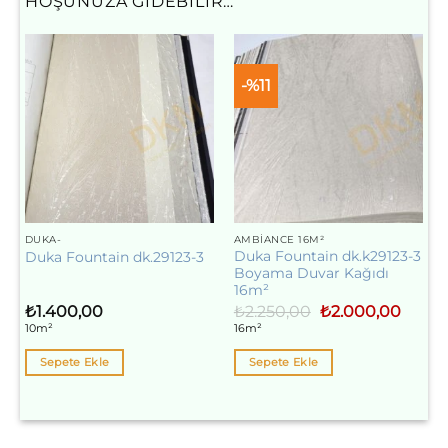
HOŞUNUZA GIDEBILIR…
-%11
DUKA-
AMBIANCE 16M²
Duka Fountain dk.k29123-3
Duka Fountain dk.29123-3
Boyama Duvar Kağıdı
16m²
Orijinal
Şu
₺
1.400,00
₺
2.250,00
₺
2.000,00
fiyat:
andaki
10m²
16m²
₺2.250,00.
fiyat:
₺2.000
Sepete Ekle
Sepete Ekle