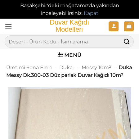
Başakşehir'deki mağazamızda yakından
inceleyebilirsiniz.
Kapat
İçeriğe
atla
Ara:
MENÜ
Üretimi Sona Eren
-
Duka-
-
Messy 10m²
-
Duka
Messy Dk.300-03 Düz parlak Duvar Kağıdı 10m²