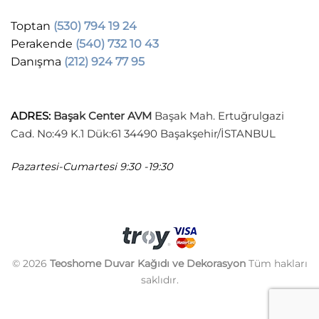
Toptan
(530) 794 19 24
Perakende
(540) 732 10 43
Danışma
(212) 924 77 95
ADRES
:
Başak Center AVM
Başak Mah. Ertuğrulgazi
Cad. No:49 K.1 Dük:61 34490 Başakşehir/İSTANBUL
Pazartesi-Cumartesi
9:30 -19:30
© 2026
Teoshome Duvar Kağıdı ve Dekorasyon
Tüm hakları
saklıdır.