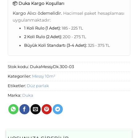
📦 Duka Kargo Koşulları
Kargo Alıcı ödemelidir.
Hacimsel paket hesaplaması
uygulanmaktadır:
1 Koli Rulo (1 Adet):
185 - 225 TL
2 Koli Rulo (2 Adet):
200 - 275 TL
Büyük Koli Standartı (3-4 Adet):
325 - 375 TL
Stok kodu:
DukaMessyDk.300-03
Kategoriler:
Messy 10m²
Etiketler:
Düz parlak
Marka:
Duka