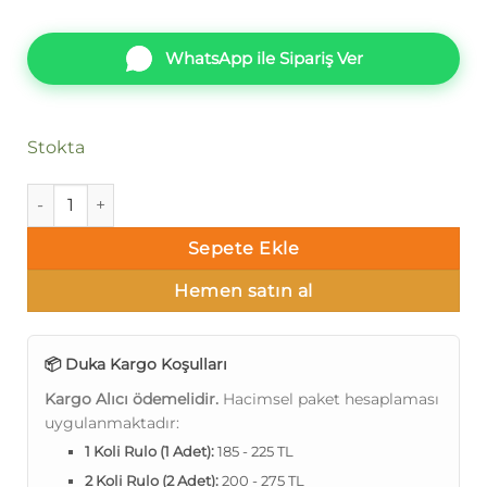
WhatsApp ile Sipariş Ver
Stokta
Duka Nova dk.29240-4 adet
Sepete Ekle
Hemen satın al
📦 Duka Kargo Koşulları
Kargo Alıcı ödemelidir.
Hacimsel paket hesaplaması
uygulanmaktadır:
1 Koli Rulo (1 Adet):
185 - 225 TL
2 Koli Rulo (2 Adet):
200 - 275 TL