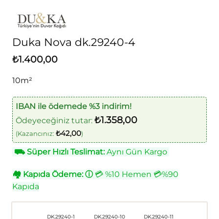
Duka Nova dk.29240-4
₺
1.400,00
10m²
IBAN ile ödemede %3 indirim!
₺
1.358,00
Ödeyeceğiniz tutar:
₺
42,00
(Kazancınız:
)
⛟
Süper Hızlı Teslimat:
Aynı Gün Kargo
🏘
Kapıda Ödeme:
ⓘ
💳 %10 Hemen 💳%90
Kapıda
DK.29240-1
DK.29240-10
DK.29240-11