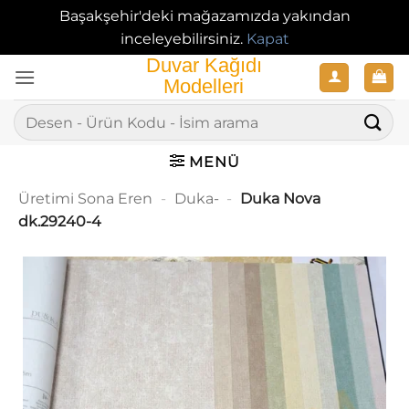
Başakşehir'deki mağazamızda yakından
inceleyebilirsiniz.
Kapat
İçeriğe
atla
Ara:
MENÜ
Üretimi Sona Eren
-
Duka-
-
Duka Nova
dk.29240-4