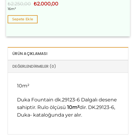
Orijinal
Şu
₺
2.250,00
₺
2.000,00
fiyat:
andaki
16m²
₺2.250,00.
fiyat:
₺2.000,00.
Sepete Ekle
ÜRÜN AÇIKLAMASI
DEĞERLENDIRMELER (0)
10m²
Duka Fountain dk.29123-6 Dalgalı desene
sahiptir. Rulo ölçüsü
10m²
dir. DK.29123-6,
Duka- kataloğunda yer alır.