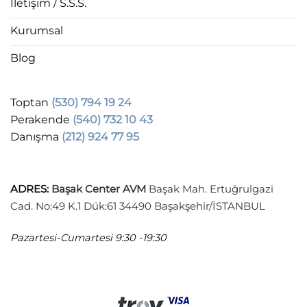
İletişim / S.S.S.
Kurumsal
Blog
Toptan
(530) 794 19 24
Perakende
(540) 732 10 43
Danışma
(212) 924 77 95
ADRES
:
Başak Center AVM
Başak Mah. Ertuğrulgazi
Cad. No:49 K.1 Dük:61 34490 Başakşehir/İSTANBUL
Pazartesi-Cumartesi
9:30 -19:30