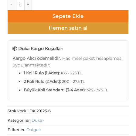
Duka Fountain dk.29123-6 adet
Sepete Ekle
Hemen satın al
📦 Duka Kargo Koşulları
Kargo Alıcı ödemelidir.
Hacimsel paket hesaplaması
uygulanmaktadır:
1 Koli Rulo (1 Adet):
185 - 225 TL
2 Koli Rulo (2 Adet):
200 - 275 TL
Büyük Koli Standartı (3-4 Adet):
325 - 375 TL
Stok kodu:
DK.29123-6
Kategoriler:
Duka-
Etiketler:
Dalgalı