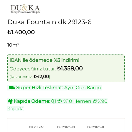
Duka Fountain dk.29123-6
₺
1.400,00
10m²
IBAN ile ödemede %3 indirim!
₺
1.358,00
Ödeyeceğiniz tutar:
₺
42,00
(Kazancınız:
)
⛟
Süper Hızlı Teslimat:
Aynı Gün Kargo
🏘
Kapıda Ödeme:
ⓘ
💳 %10 Hemen 💳%90
Kapıda
DK.29123-1
DK.29123-10
DK.29123-11