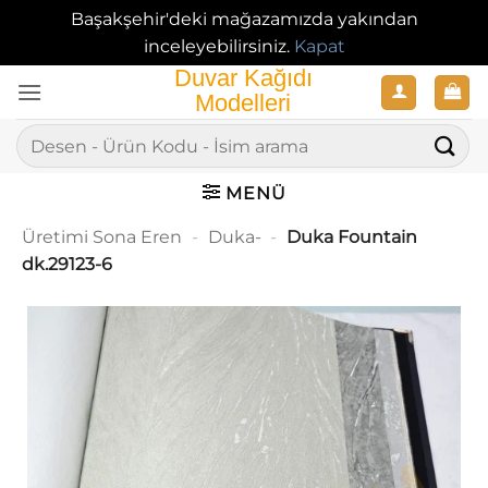
Başakşehir'deki mağazamızda yakından
inceleyebilirsiniz.
Kapat
İçeriğe
atla
Ara:
MENÜ
Üretimi Sona Eren
-
Duka-
-
Duka Fountain
dk.29123-6