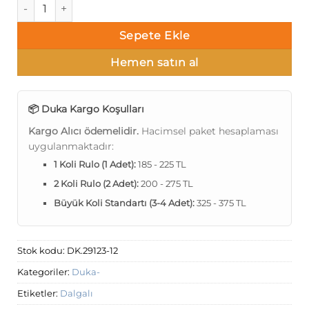
Duka Fountain dk.29123-12 adet
Sepete Ekle
Hemen satın al
📦 Duka Kargo Koşulları
Kargo Alıcı ödemelidir.
Hacimsel paket hesaplaması
uygulanmaktadır:
1 Koli Rulo (1 Adet):
185 - 225 TL
2 Koli Rulo (2 Adet):
200 - 275 TL
Büyük Koli Standartı (3-4 Adet):
325 - 375 TL
Stok kodu:
DK.29123-12
Kategoriler:
Duka-
Etiketler:
Dalgalı