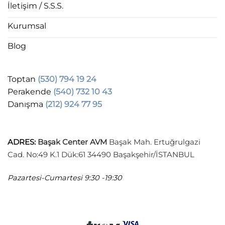
İletişim / S.S.S.
Kurumsal
Blog
Toptan
(530) 794 19 24
Perakende
(540) 732 10 43
Danışma
(212) 924 77 95
ADRES
:
Başak Center AVM
Başak Mah. Ertuğrulgazi
Cad. No:49 K.1 Dük:61 34490 Başakşehir/İSTANBUL
Pazartesi-Cumartesi
9:30 -19:30