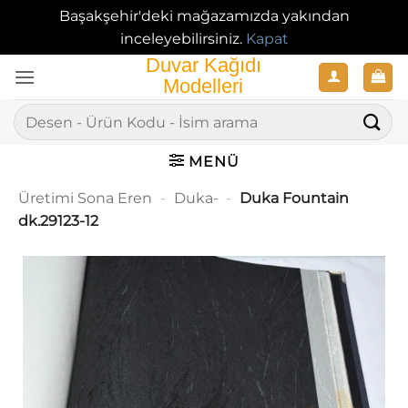
Başakşehir'deki mağazamızda yakından
inceleyebilirsiniz.
Kapat
İçeriğe
atla
Ara:
MENÜ
Üretimi Sona Eren
-
Duka-
-
Duka Fountain
dk.29123-12