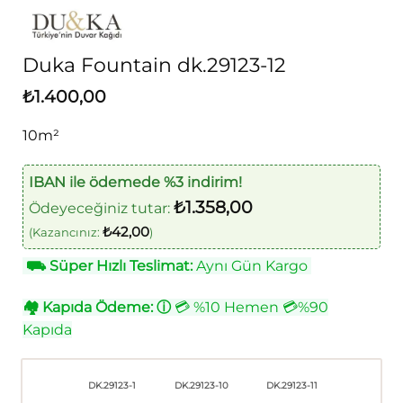
Duka Fountain dk.29123-12
₺
1.400,00
10m²
IBAN ile ödemede %3 indirim!
₺
1.358,00
Ödeyeceğiniz tutar:
₺
42,00
(Kazancınız:
)
⛟
Süper Hızlı Teslimat:
Aynı Gün Kargo
🏘
Kapıda Ödeme:
ⓘ
💳 %10 Hemen 💳%90
Kapıda
DK.29123-1
DK.29123-10
DK.29123-11