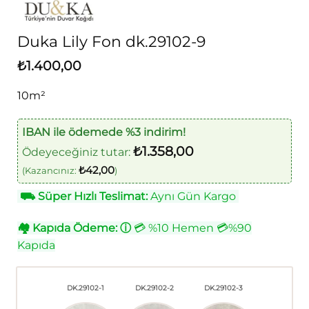
Duka Lily Fon dk.29102-9
₺
1.400,00
10m²
IBAN ile ödemede %3 indirim!
₺
1.358,00
Ödeyeceğiniz tutar:
₺
42,00
(Kazancınız:
)
⛟
Süper Hızlı Teslimat:
Aynı Gün Kargo
🏘
Kapıda Ödeme:
ⓘ
💳 %10 Hemen 💳%90
Kapıda
DK.29102-1
DK.29102-2
DK.29102-3