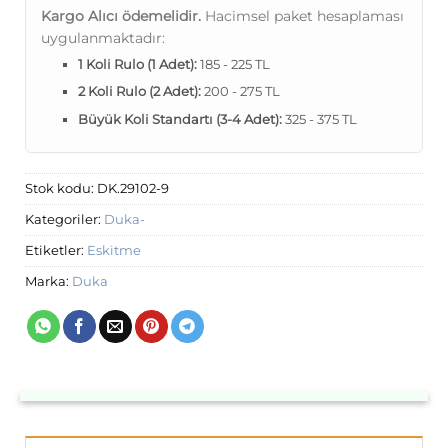
Kargo Alıcı ödemelidir.
Hacimsel paket hesaplaması
uygulanmaktadır:
1 Koli Rulo (1 Adet):
185 - 225 TL
2 Koli Rulo (2 Adet):
200 - 275 TL
Büyük Koli Standartı (3-4 Adet):
325 - 375 TL
Stok kodu:
DK.29102-9
Kategoriler:
Duka-
Etiketler:
Eskitme
Marka:
Duka