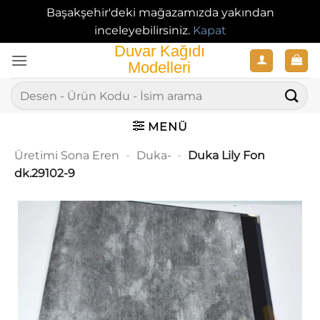
Başakşehir'deki mağazamızda yakından
inceleyebilirsiniz.
Kapat
İçeriğe
atla
Ara:
MENÜ
Üretimi Sona Eren
-
Duka-
-
Duka Lily Fon
dk.29102-9