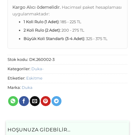
Kargo Alıcı ödemelidir.
Hacimsel paket hesaplaması
uygulanmaktadır:
1 Koli Rulo (1 Adet):
185 - 225 TL
2 Koli Rulo (2 Adet):
200 - 275 TL
Büyük Koli Standartı (3-4 Adet):
325 - 375 TL
Stok kodu:
DK.260002-3
Kategoriler:
Duka-
Etiketler:
Eskitme
Marka:
Duka
HOŞUNUZA GIDEBILIR…