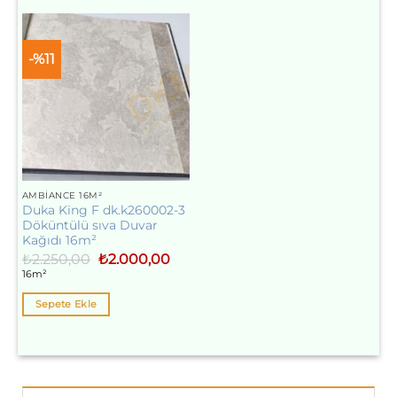
-%11
AMBIANCE 16M²
Duka King F dk.k260002-3
Döküntülü sıva Duvar
Kağıdı 16m²
Orijinal
Şu
₺
2.250,00
₺
2.000,00
fiyat:
andaki
16m²
₺2.250,00.
fiyat:
₺2.000,00.
Sepete Ekle