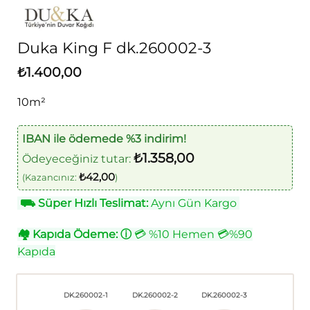
Duka King F dk.260002-3
₺
1.400,00
10m²
IBAN ile ödemede %3 indirim!
₺
1.358,00
Ödeyeceğiniz tutar:
₺
42,00
(Kazancınız:
)
⛟
Süper Hızlı Teslimat:
Aynı Gün Kargo
🏘
Kapıda Ödeme:
ⓘ
💳 %10 Hemen 💳%90
Kapıda
DK.260002-1
DK.260002-2
DK.260002-3