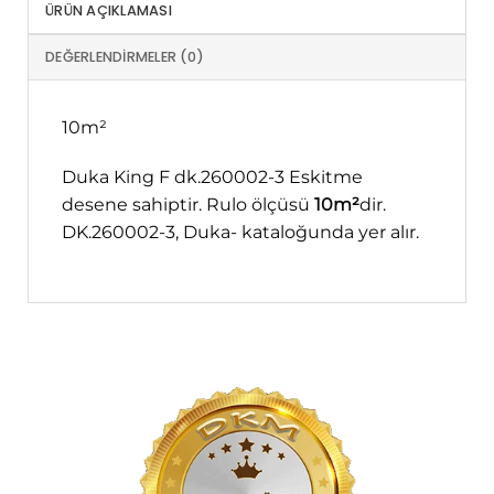
ÜRÜN AÇIKLAMASI
DEĞERLENDIRMELER (0)
10m²
Duka King F dk.260002-3 Eskitme
desene sahiptir. Rulo ölçüsü
10m²
dir.
DK.260002-3, Duka- kataloğunda yer alır.