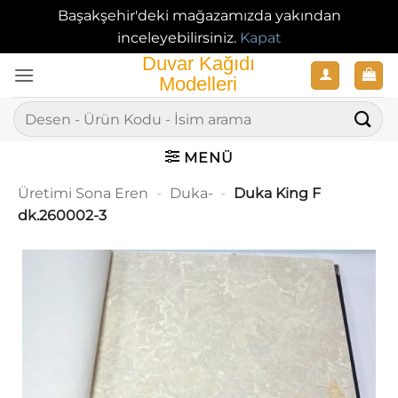
Başakşehir'deki mağazamızda yakından
inceleyebilirsiniz.
Kapat
İçeriğe
atla
Ara:
MENÜ
Üretimi Sona Eren
-
Duka-
-
Duka King F
dk.260002-3