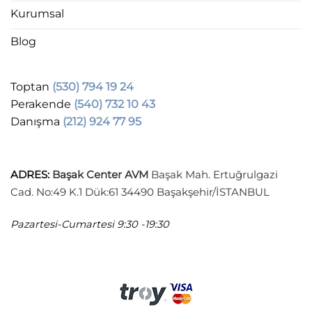
Kurumsal
Blog
Toptan
(530) 794 19 24
Perakende
(540) 732 10 43
Danışma
(212) 924 77 95
ADRES
:
Başak Center AVM
Başak Mah. Ertuğrulgazi
Cad. No:49 K.1 Dük:61 34490 Başakşehir/İSTANBUL
Pazartesi-Cumartesi
9:30 -19:30