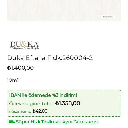
Duka Eftalia F dk.260004-2
₺
1.400,00
10m²
IBAN ile ödemede %3 indirim!
₺
1.358,00
Ödeyeceğiniz tutar:
₺
42,00
(Kazancınız:
)
⛟
Süper Hızlı Teslimat:
Aynı Gün Kargo