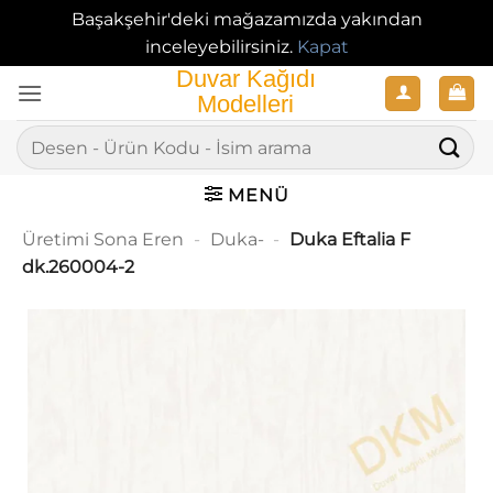
Başakşehir'deki mağazamızda yakından
inceleyebilirsiniz.
Kapat
İçeriğe
atla
Ara:
MENÜ
Üretimi Sona Eren
-
Duka-
-
Duka Eftalia F
dk.260004-2