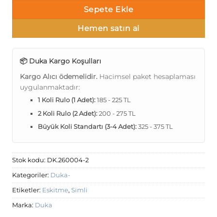
Sepete Ekle
Hemen satın al
📦 Duka Kargo Koşulları
Kargo Alıcı ödemelidir.
Hacimsel paket hesaplaması
uygulanmaktadır:
1 Koli Rulo (1 Adet):
185 - 225 TL
2 Koli Rulo (2 Adet):
200 - 275 TL
Büyük Koli Standartı (3-4 Adet):
325 - 375 TL
Stok kodu:
DK.260004-2
Kategoriler:
Duka-
Etiketler:
Eskitme
,
Simli
Marka:
Duka