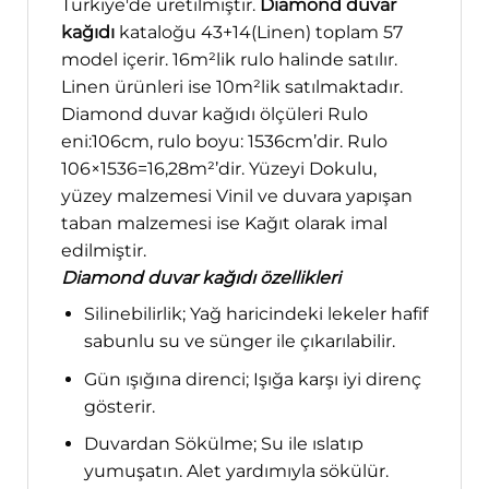
Türkiye'de üretilmiştir.
Diamond duvar
kağıdı
kataloğu 43+14(Linen) toplam 57
model içerir. 16m²lik rulo halinde satılır.
Linen ürünleri ise 10m²lik satılmaktadır.
Diamond duvar kağıdı ölçüleri Rulo
eni:106cm, rulo boyu: 1536cm’dir. Rulo
106×1536=16,28m²’dir. Yüzeyi Dokulu,
yüzey malzemesi Vinil ve duvara yapışan
taban malzemesi ise Kağıt olarak imal
edilmiştir.
Diamond duvar kağıdı özellikleri
Silinebilirlik; Yağ haricindeki lekeler hafif
sabunlu su ve sünger ile çıkarılabilir.
Gün ışığına direnci; Işığa karşı iyi direnç
gösterir.
Duvardan Sökülme; Su ile ıslatıp
yumuşatın. Alet yardımıyla sökülür.