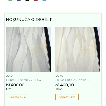
HOŞUNUZA GIDEBILIR…
DUKA-
DUKA-
Duka Elite dk.27019-4
Duka Elite dk.27019-1
₺
1.400,00
₺
1.400,00
10m²
10m²
Sepete Ekle
Sepete Ekle