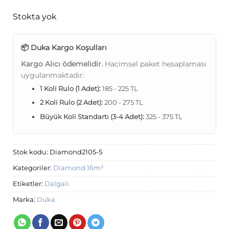
Stokta yok
📦 Duka Kargo Koşulları
Kargo Alıcı ödemelidir.
Hacimsel paket hesaplaması
uygulanmaktadır:
1 Koli Rulo (1 Adet):
185 - 225 TL
2 Koli Rulo (2 Adet):
200 - 275 TL
Büyük Koli Standartı (3-4 Adet):
325 - 375 TL
Stok kodu:
Diamond2105-5
Kategoriler:
Diamond 16m²
Etiketler:
Dalgalı
Marka:
Duka