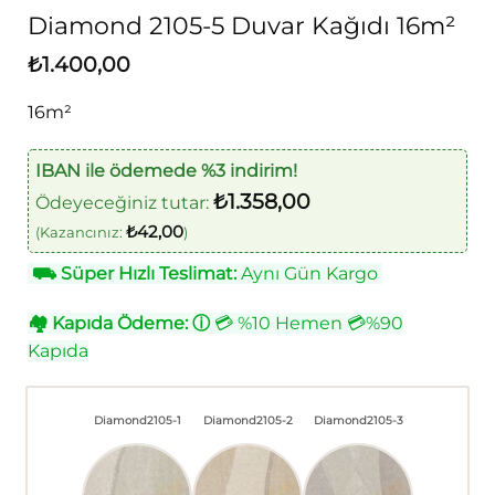
Diamond 2105-5 Duvar Kağıdı 16m²
₺
1.400,00
16m²
IBAN ile ödemede %3 indirim!
₺
1.358,00
Ödeyeceğiniz tutar:
₺
42,00
(Kazancınız:
)
⛟
Süper Hızlı Teslimat:
Aynı Gün Kargo
🏘
Kapıda Ödeme:
ⓘ
💳 %10 Hemen 💳%90
Kapıda
Diamond2105-1
Diamond2105-2
Diamond2105-3