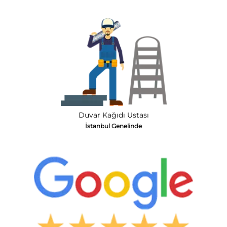
Duvar Kağıdı Ustası
İstanbul Genelinde