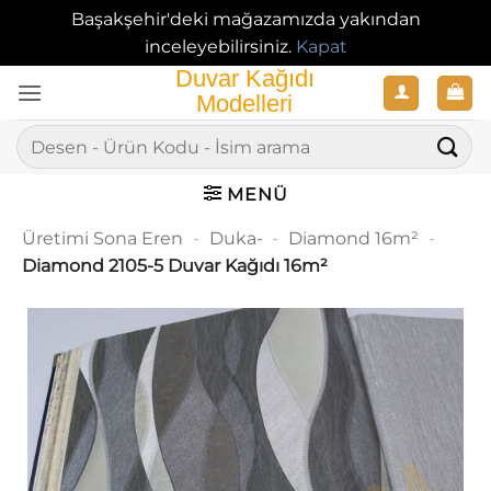
Başakşehir'deki mağazamızda yakından
inceleyebilirsiniz.
Kapat
İçeriğe
atla
Ara:
MENÜ
Üretimi Sona Eren
-
Duka-
-
Diamond 16m²
-
Diamond 2105-5 Duvar Kağıdı 16m²