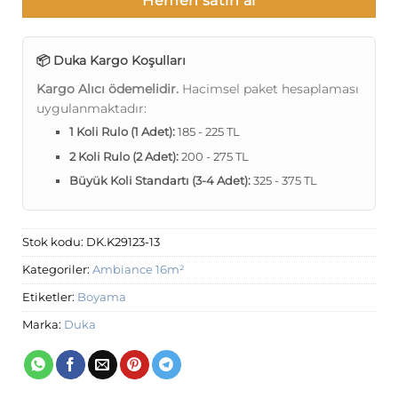
Hemen satın al
📦 Duka Kargo Koşulları
Kargo Alıcı ödemelidir.
Hacimsel paket hesaplaması
uygulanmaktadır:
1 Koli Rulo (1 Adet):
185 - 225 TL
2 Koli Rulo (2 Adet):
200 - 275 TL
Büyük Koli Standartı (3-4 Adet):
325 - 375 TL
Stok kodu:
DK.K29123-13
Kategoriler:
Ambiance 16m²
Etiketler:
Boyama
Marka:
Duka