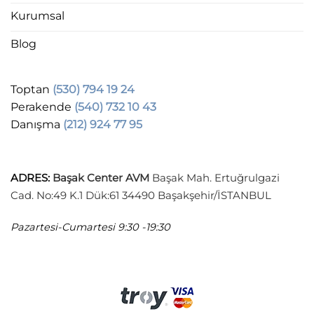
Kurumsal
Blog
Toptan
(530) 794 19 24
Perakende
(540) 732 10 43
Danışma
(212) 924 77 95
ADRES
:
Başak Center AVM
Başak Mah. Ertuğrulgazi
Cad. No:49 K.1 Dük:61 34490 Başakşehir/İSTANBUL
Pazartesi-Cumartesi
9:30 -19:30