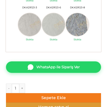
Stokta
Stokta
Stokta
DK.K29123-3
DK.K29123-6
DK.K29123-8
Stokta
Stokta
Stokta
WhatsApp ile Sipariş Ver
Duka Fountain dk.k29123-13 Boyama Duvar Kağıdı 16m² ade
Sepete Ekle