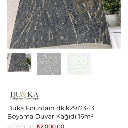
Duka Fountain dk.k29123-13
Boyama Duvar Kağıdı 16m²
₺
2.250,00
Orijinal
₺
2.000,00
Şu