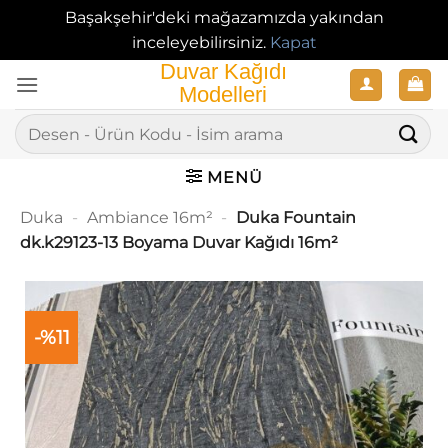
Başakşehir'deki mağazamızda yakından
inceleyebilirsiniz.
Kapat
İçeriğe
atla
Ara:
MENÜ
Duka
-
Ambiance 16m²
-
Duka Fountain
dk.k29123-13 Boyama Duvar Kağıdı 16m²
-%11