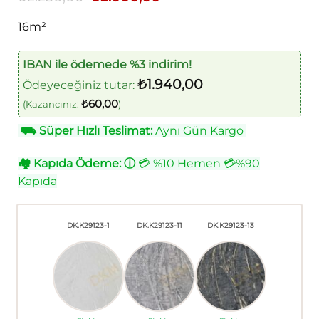
fiyat:
andaki
₺2.250,00.
fiyat:
16m²
₺2.000,00.
IBAN ile ödemede %3 indirim!
₺
1.940,00
Ödeyeceğiniz tutar:
₺
60,00
(Kazancınız:
)
⛟
Süper Hızlı Teslimat:
Aynı Gün Kargo
🏘
Kapıda Ödeme:
ⓘ
💳 %10 Hemen 💳%90
Kapıda
DK.K29123-1
DK.K29123-11
DK.K29123-13