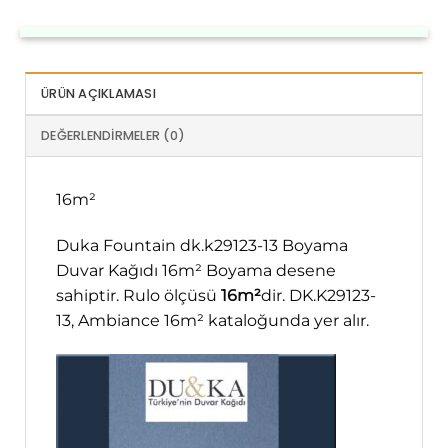
ÜRÜN AÇIKLAMASI
DEĞERLENDIRMELER (0)
16m²
Duka Fountain dk.k29123-13 Boyama
Duvar Kağıdı 16m² Boyama desene
sahiptir. Rulo ölçüsü
16m²
dir. DK.K29123-
13, Ambiance 16m² kataloğunda yer alır.