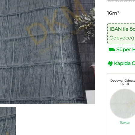
₺
2.000,0
16m²
IBAN ile ö
Ödeyeceğin
⛟
Süper Hı
🏘
Kapıda 
DecowallOdess
07-01
Stokta