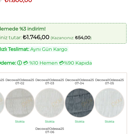
0
₺
1.800,00
fiyat:
andaki
₺2.000,00.
fiyat:
₺1.800,00.
demede %3 indirim!
₺
1.746,00
iz tutar:
₺
54,00
(Kazancınız:
)
zlı Teslimat:
Aynı Gün Kargo
Ödeme:
ⓘ
💳 %10 Hemen 💳%90 Kapıda
a25
DecowallOdessa25
DecowallOdessa25
DecowallOdessa25
DecowallOdessa25
07-02
07-03
07-04
07-05
Stokta
Stokta
Stokta
Stokta
DecowallOdessa25
07-06