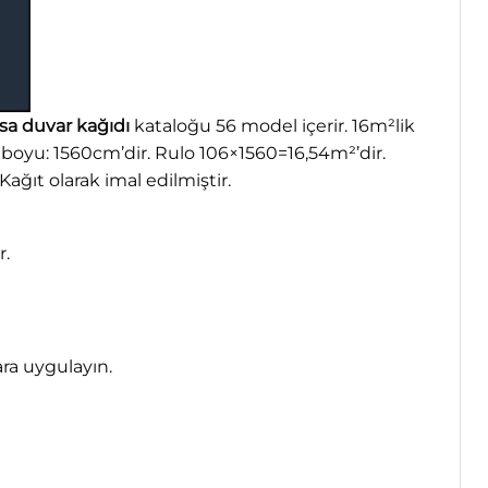
a duvar kağıdı
kataloğu 56 model içerir. 16m²lik
o boyu: 1560cm’dir. Rulo 106×1560=16,54m²’dir.
ğıt olarak imal edilmiştir.
r.
ara uygulayın.