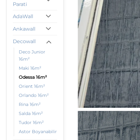
Parati
AdaWall
Ankawall
Decowall
Deco Junior
16m²
Maki 16m²
Odessa 16m²
Orient 16m²
Orlando 16m²
Rina 16m²
Salda 16m²
Tudor 16m²
Astor Boyanabilir