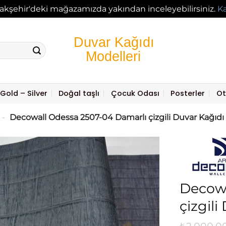
akşehir'deki mağazamızda yakından inceleyebilirsiniz.
K
Gold – Silver
Doğal taşlı
Çocuk Odası
Posterler
Ot
-
Decowall Odessa 2507-04 Damarlı çizgili Duvar Kağıdı
Decowa
çizgil