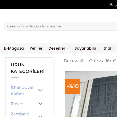
Baş
İçeriğe
atla
Ara:
E-Mağaza
Yeniler
Desenler
Boyanabilir
İthal
Decowall
-
Odessa 16m²
ÜRÜN
KATEGORILERI
-%10
İthal Duvar
Kağıdı
Rasch
Zambaiti