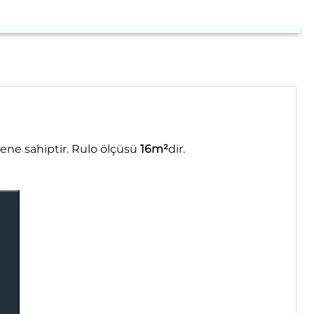
ene sahiptir. Rulo ölçüsü
16m²
dir.