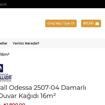
apat
₺
0,00
Giriş Yap / Üye Ol
eller
Yeriniz Nerede?
 16m²
ll Odessa 2507-04 Damarlı
i Duvar Kağıdı 16m²
Orijinal
Şu