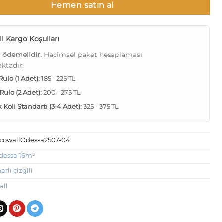
Hemen satın al
l Kargo Koşulları
ı ödemelidir.
Hacimsel paket hesaplaması
ktadır:
 Rulo (1 Adet):
185 - 225 TL
 Rulo (2 Adet):
200 - 275 TL
Koli Standartı (3-4 Adet):
325 - 375 TL
cowallOdessa2507-04
dessa 16m²
rlı çizgili
all