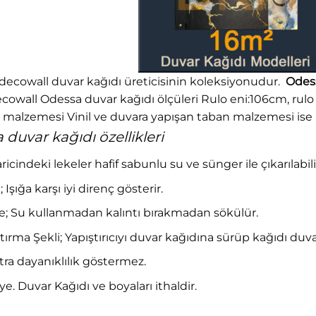
decowall duvar kağıdı üreticisinin koleksiyonudur.
Odess
 Decowall Odessa duvar kağıdı ölçüleri Rulo eni:106cm, rul
malzemesi Vinil ve duvara yapışan taban malzemesi ise Ka
duvar kağıdı özellikleri
haricindeki lekeler hafif sabunlu su ve sünger ile çıkarılabili
 Işığa karşı iyi direnç gösterir.
 Su kullanmadan kalıntı bırakmadan sökülür.
tırma Şekli; Yapıştırıcıyı duvar kağıdına sürüp kağıdı duv
ra dayanıklılık göstermez.
. Duvar Kağıdı ve boyaları ithaldir.