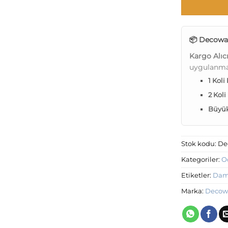
📦 Decowal
Kargo Alıc
uygulanma
1 Koli
2 Koli
Büyük 
Stok kodu:
De
Kategoriler:
O
Etiketler:
Dama
Marka:
Decow