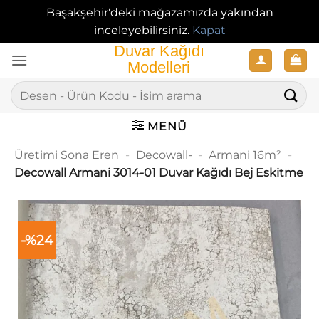
Başakşehir'deki mağazamızda yakından
inceleyebilirsiniz.
Kapat
İçeriğe
atla
Ara:
MENÜ
Üretimi Sona Eren
-
Decowall-
-
Armani 16m²
-
Decowall Armani 3014-01 Duvar Kağıdı Bej Eskitme
-%24