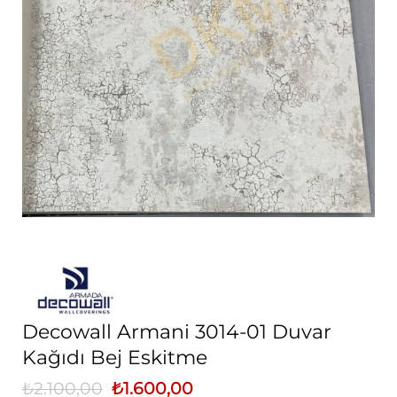
Decowall Armani 3014-01 Duvar
Kağıdı Bej Eskitme
₺
2.100,00
Orijinal
₺
1.600,00
Şu