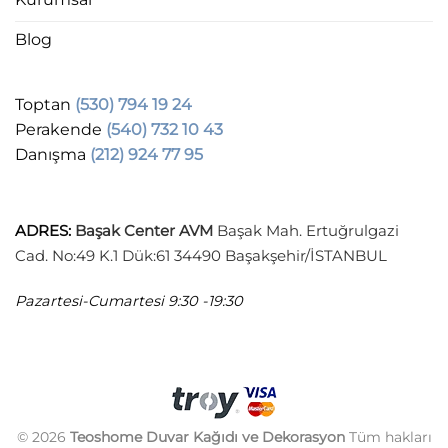
Blog
Toptan
(530) 794 19 24
Perakende
(540) 732 10 43
Danışma
(212) 924 77 95
ADRES
:
Başak Center AVM
Başak Mah. Ertuğrulgazi
Cad. No:49 K.1 Dük:61 34490 Başakşehir/İSTANBUL
Pazartesi-Cumartesi
9:30 -19:30
© 2026
Teoshome Duvar Kağıdı ve Dekorasyon
Tüm hakları