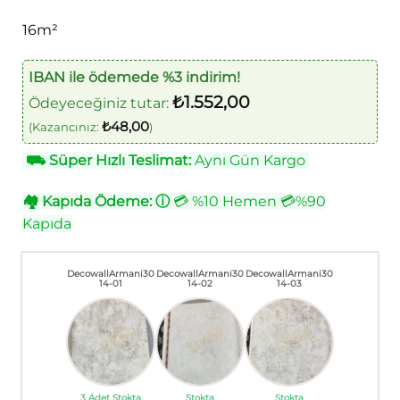
fiyat:
andaki
₺2.100,00.
fiyat:
16m²
₺1.600,00.
IBAN ile ödemede %3 indirim!
₺
1.552,00
Ödeyeceğiniz tutar:
₺
48,00
(Kazancınız:
)
⛟
Süper Hızlı Teslimat:
Aynı Gün Kargo
🏘
Kapıda Ödeme:
ⓘ
💳 %10 Hemen 💳%90
Kapıda
DecowallArmani30
DecowallArmani30
DecowallArmani30
14-01
14-02
14-03
3 Adet Stokta
Stokta
Stokta