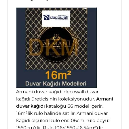
Armani duvar kağıdı decowall duvar
kağıdı üreticisinin koleksiyonudur.
Armani
duvar kağıdı
kataloğu 66 model içerir.
16m²lik rulo halinde satılır. Armani duvar
kağıdı ölçüleri Rulo eni:106cm, rulo boyu:
1560cm’dir. Rulo 106×1560=16,54m²’dir.