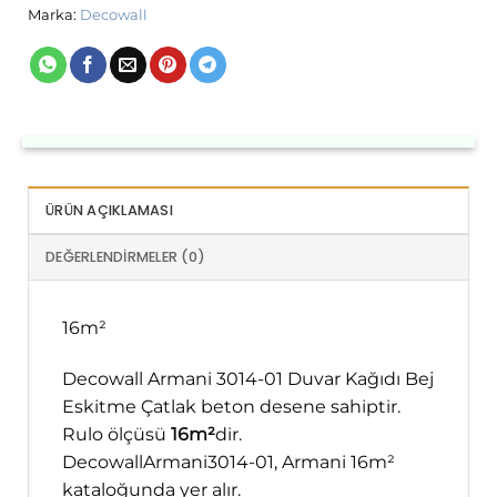
Marka:
Decowall
ÜRÜN AÇIKLAMASI
DEĞERLENDIRMELER (0)
16m²
Decowall Armani 3014-01 Duvar Kağıdı Bej
Eskitme Çatlak beton desene sahiptir.
Rulo ölçüsü
16m²
dir.
DecowallArmani3014-01, Armani 16m²
kataloğunda yer alır.