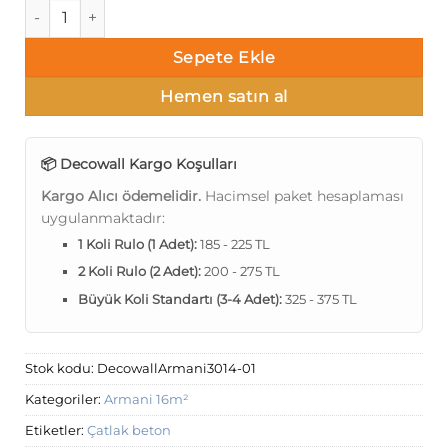
Decowall Armani 3014-01 Duvar Kağıdı Bej Eskitme adet
Sepete Ekle
Hemen satın al
📦 Decowall Kargo Koşulları
Kargo Alıcı ödemelidir.
Hacimsel paket hesaplaması
uygulanmaktadır:
1 Koli Rulo (1 Adet):
185 - 225 TL
2 Koli Rulo (2 Adet):
200 - 275 TL
Büyük Koli Standartı (3-4 Adet):
325 - 375 TL
Stok kodu:
DecowallArmani3014-01
Kategoriler:
Armani 16m²
Etiketler:
Çatlak beton