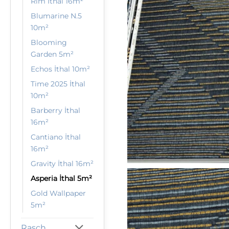
Rim İthal 16m²
Blumarine N.5
10m²
Blooming
Garden 5m²
Echos İthal 10m²
Time 2025 İthal
10m²
Barberry İthal
16m²
Cantiano İthal
16m²
Gravity İthal 16m²
Asperia İthal 5m²
Gold Wallpaper
5m²
Rasch