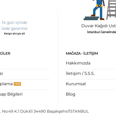
14 gün içinde
Duvar Kağıdı Ust
İade garantisi
İstanbul Genelinde
Kargo alıcıya ait
LGILER
MAĞAZA - ILETIŞIM
Hakkımızda
si
İletişim / S.S.S.
aplama
Kurumsal
p Bilgileri
Blog
. No:49 K.1 Dük:61 34490 Başakşehir/İSTANBUL