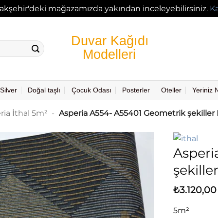
akşehir'deki mağazamızda yakından inceleyebilirsiniz.
K
Silver
Doğal taşlı
Çocuk Odası
Posterler
Oteller
Yeriniz
ria İthal 5m²
-
Asperia A554- A55401 Geometrik şekiller
Asperi
şekill
₺
3.120,00
5m²