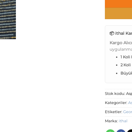
📦 ithal Ka
Kargo Alıc
uygulanma
1 Koli
2 Koli
Büyük 
Stok kodu:
As
Kategoriler:
A
Etiketler:
Geom
Marka:
ithal