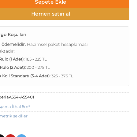
Sepete Ekle
Hemen satın al
rgo Koşulları
ı ödemelidir.
Hacimsel paket hesaplaması
ktadır:
 Rulo (1 Adet):
185 - 225 TL
 Rulo (2 Adet):
200 - 275 TL
Koli Standartı (3-4 Adet):
325 - 375 TL
periaA554-A55401
speria İthal 5m²
etrik şekiller