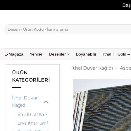
Baş
İçeriğe
atla
Ara:
E-Mağaza
Yeniler
Desenler
Boyanabilir
İthal
Gold – 
İthal Duvar Kağıdı
-
Aspe
ÜRÜN
KATEGORILERI
İthal Duvar
Kağıdı
Afra İthal 16m²
Erva İthal 16m²