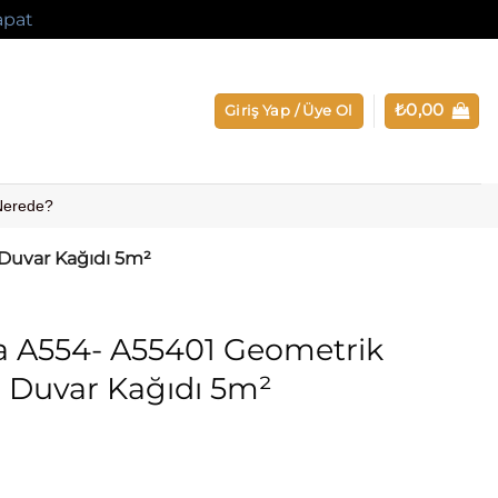
apat
₺
0,00
Giriş Yap / Üye Ol
 Nerede?
 Duvar Kağıdı 5m²
a A554- A55401 Geometrik
er Duvar Kağıdı 5m²