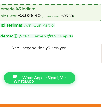
demede %3 indirim!
₺
3.026,40
iz tutar:
₺
93,60
(Kazancınız:
)
zlı Teslimat:
Aynı Gün Kargo
Ödeme:
ⓘ
💳 %10 Hemen 💳%90 Kapıda
Renk seçenekleri yükleniyor...
WhatsApp ile Sipariş Ver
- A55401 Geometrik şekiller Duvar Kağıdı 5m² adet