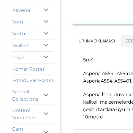
Ravena
Som
Vertu
ÜRÜN AÇIKLAMASI
DEĞ
Wallert
Proje
5m²
Komar Poster
Asperia A554- A55401
Fotoduvar Poster
AsperiaA554-A55401, A
Special
Asperia İthal duvar ka
Collections
kaliteli malzemelerden
çeşitli tarzlara uyu
Üretimi
10metre
Sona Eren
Cam