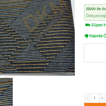
IBAN ile ö
Ödeyeceğin
⛟
Süper Hı
🏘
Kapıda 
Asperia A554