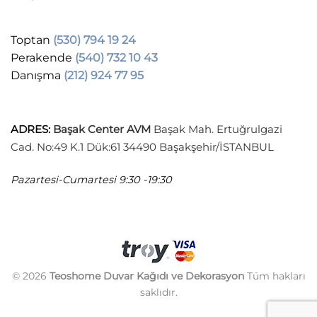
Toptan
(530) 794 19 24
Perakende
(540) 732 10 43
Danışma
(212) 924 77 95
ADRES
:
Başak Center AVM
Başak Mah. Ertuğrulgazi
Cad. No:49 K.1 Dük:61 34490 Başakşehir/İSTANBUL
Pazartesi-Cumartesi
9:30 -19:30
© 2026
Teoshome Duvar Kağıdı ve Dekorasyon
Tüm hakları
saklıdır.