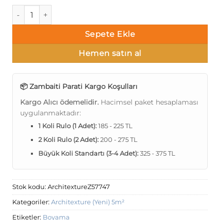
Architexture A9-4 Z57747 Boyama Duvar Kağıdı 5m² adet
Sepete Ekle
Hemen satın al
📦 Zambaiti Parati Kargo Koşulları
Kargo Alıcı ödemelidir.
Hacimsel paket hesaplaması
uygulanmaktadır:
1 Koli Rulo (1 Adet):
185 - 225 TL
2 Koli Rulo (2 Adet):
200 - 275 TL
Büyük Koli Standartı (3-4 Adet):
325 - 375 TL
Stok kodu:
ArchitextureZ57747
Kategoriler:
Architexture (Yeni) 5m²
Etiketler:
Boyama