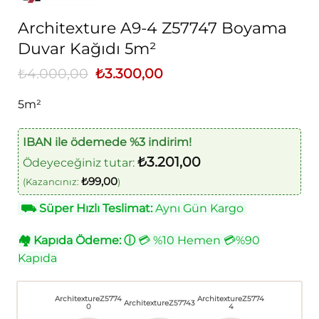
Architexture A9-4 Z57747 Boyama
Duvar Kağıdı 5m²
₺
4.000,00
Orijinal
₺
3.300,00
Şu
fiyat:
andaki
₺4.000,00.
fiyat:
5m²
₺3.300,00.
IBAN ile ödemede %3 indirim!
₺
3.201,00
Ödeyeceğiniz tutar:
₺
99,00
(Kazancınız:
)
⛟
Süper Hızlı Teslimat:
Aynı Gün Kargo
🏘
Kapıda Ödeme:
ⓘ
💳 %10 Hemen 💳%90
Kapıda
ArchitextureZ5774
ArchitextureZ5774
ArchitextureZ57743
0
4