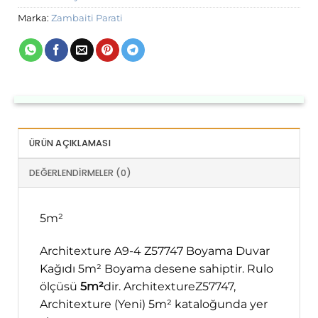
Marka:
Zambaiti Parati
ÜRÜN AÇIKLAMASI
DEĞERLENDIRMELER (0)
5m²
Architexture A9-4 Z57747 Boyama Duvar
Kağıdı 5m² Boyama desene sahiptir. Rulo
ölçüsü
5m²
dir. ArchitextureZ57747,
Architexture (Yeni) 5m² kataloğunda yer