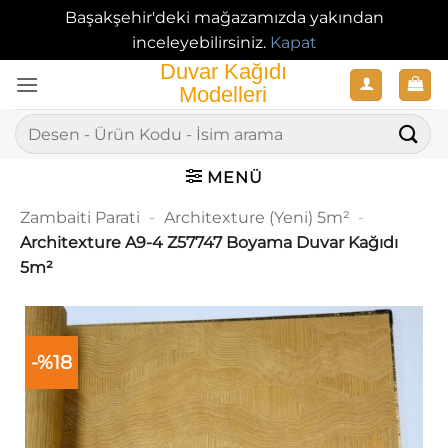
Başakşehir'deki mağazamızda yakından
inceleyebilirsiniz.
Kapat
İçeriğe
atla
Ara:
MENÜ
Zambaiti Parati
-
Architexture (Yeni) 5m²
-
Architexture A9-4 Z57747 Boyama Duvar Kağıdı
5m²
-%18