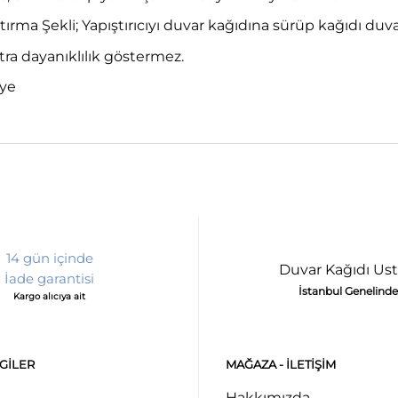
tırma Şekli; Yapıştırıcıyı duvar kağıdına sürüp kağıdı duv
ra dayanıklılık göstermez.
iye
14 gün içinde
Duvar Kağıdı Ust
İade garantisi
İstanbul Genelinde
Kargo alıcıya ait
LGILER
MAĞAZA - ILETIŞIM
Hakkımızda