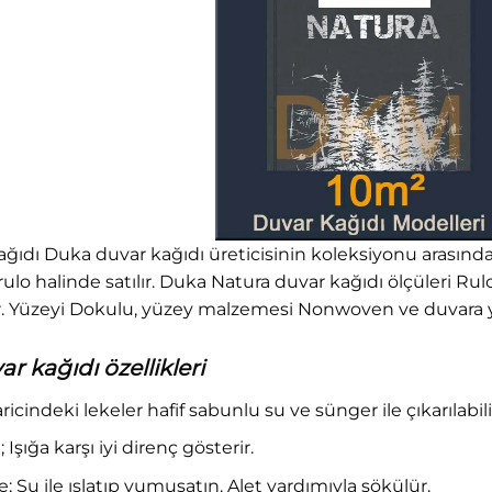
ıdı Duka duvar kağıdı üreticisinin koleksiyonu arasında 
 rulo halinde satılır. Duka Natura duvar kağıdı ölçüleri Ru
. Yüzeyi Dokulu, yüzey malzemesi Nonwoven ve duvara y
 kağıdı özellikleri
haricindeki lekeler hafif sabunlu su ve sünger ile çıkarılabili
 Işığa karşı iyi direnç gösterir.
Su ile ıslatıp yumuşatın. Alet yardımıyla sökülür.