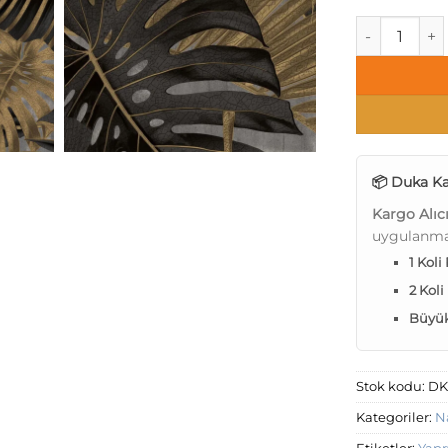
Duka Natura 
📦 Duka Ka
Kargo Alıc
uygulanma
1 Koli
2 Koli
Büyük 
Stok kodu:
DK
Kategoriler:
N