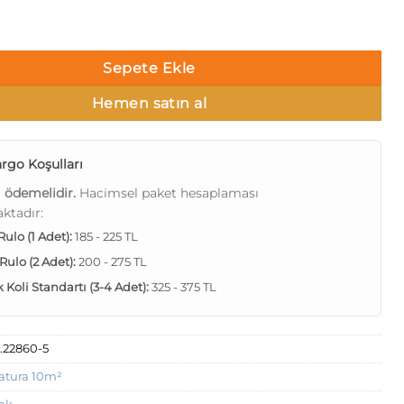
Malibu DK.22860-5 adet
Sepete Ekle
Hemen satın al
rgo Koşulları
ı ödemelidir.
Hacimsel paket hesaplaması
ktadır:
 Rulo (1 Adet):
185 - 225 TL
 Rulo (2 Adet):
200 - 275 TL
Koli Standartı (3-4 Adet):
325 - 375 TL
.22860-5
atura 10m²