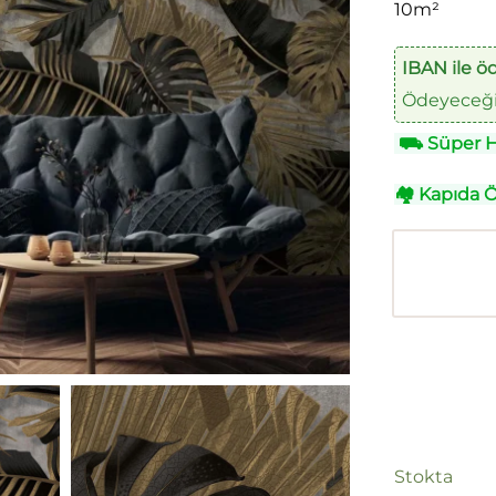
10m²
IBAN ile ö
Ödeyeceğin
⛟
Süper Hı
🏘
Kapıda 
Stokta