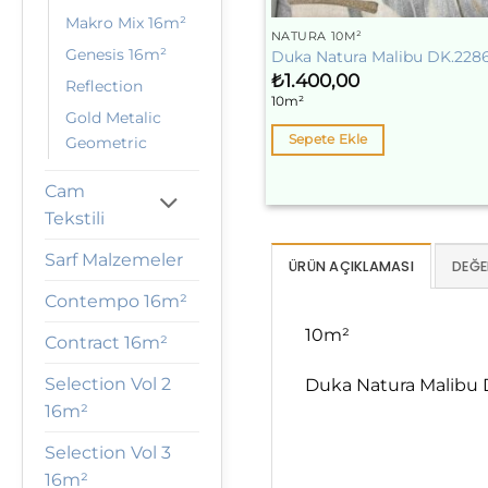
Makro Mix 16m²
NATURA 10M²
Genesis 16m²
Duka Natura Malibu DK.228
₺
1.400,00
Reflection
10m²
Gold Metalic
Sepete Ekle
Geometric
Cam
Tekstili
Sarf Malzemeler
ÜRÜN AÇIKLAMASI
DEĞE
Contempo 16m²
10m²
Contract 16m²
Selection Vol 2
Duka Natura Malibu D
16m²
Selection Vol 3
16m²