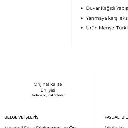
Duvar Kağıdı Yapış
Yanmaya karşı ekst
Ürün Menşe: Türk
Orijinal kalite
En iyisi
Sadece orijinal ürünler
BELGE VE İŞLEYIŞ
FAYDALI BI
Mesafeli Satış Sözleşmesi ve Ön
Markalar