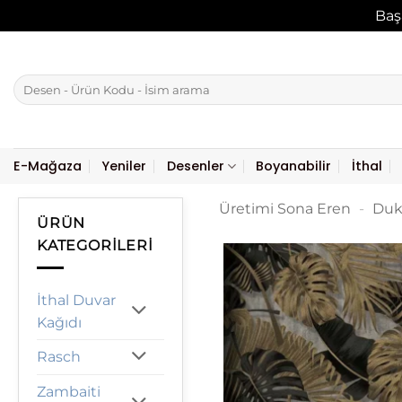
Baş
İçeriğe
atla
Ara:
E-Mağaza
Yeniler
Desenler
Boyanabilir
İthal
Üretimi Sona Eren
-
Duk
ÜRÜN
KATEGORILERI
İthal Duvar
Kağıdı
Rasch
Zambaiti