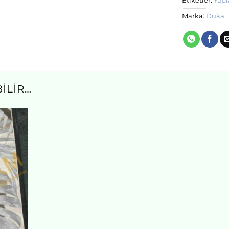
Etiketler:
Yapr
Marka:
Duka
ILIR…