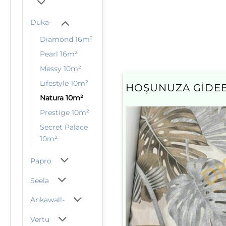
Duka-
Diamond 16m²
Pearl 16m²
Messy 10m²
Lifestyle 10m²
HOŞUNUZA GIDEB
Natura 10m²
Prestige 10m²
Secret Palace
10m²
Papro
Seela
Ankawall-
Vertu