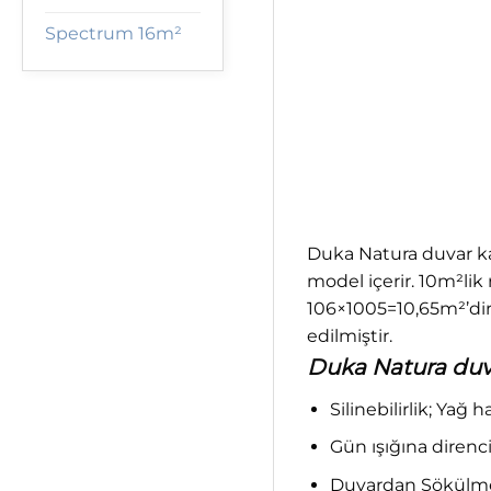
Spectrum 16m²
Duka Natura duvar kağ
model içerir. 10m²lik
106×1005=10,65m²’dir
edilmiştir.
Duka Natura duvar
Silinebilirlik; Yağ 
Gün ışığına direnci;
Duvardan Sökülme; 