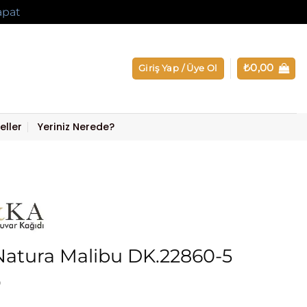
apat
₺
0,00
Giriş Yap / Üye Ol
eller
Yeriniz Nerede?
atura Malibu DK.22860-5
0