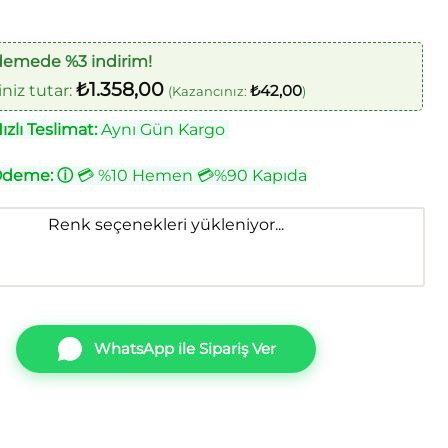
demede %3 indirim!
₺
1.358,00
iz tutar:
₺
42,00
(Kazancınız:
)
zlı Teslimat:
Aynı Gün Kargo
Ödeme:
ⓘ
💳 %10 Hemen 💳%90 Kapıda
Renk seçenekleri yükleniyor...
WhatsApp ile Sipariş Ver