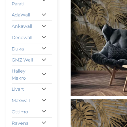
Parati
AdaWall
Ankawall
Decowall
Duka
GMZ Wall
Halley
Makro
Livart
Maxwall
Ottimo
Ravena