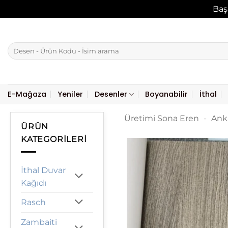
Baş
İçeriğe
atla
Ara:
E-Mağaza
Yeniler
Desenler
Boyanabilir
İthal
Üretimi Sona Eren
-
Ank
ÜRÜN
KATEGORILERI
İthal Duvar
Kağıdı
Rasch
Zambaiti