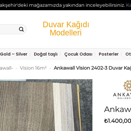
akşehir'deki mağazamızda yakından inceleyebilirsiniz.
K
Gold – Silver
Doğal taşlı
Çocuk Odası
Posterler
Ot
awall-
-
Vision 16m²
-
Ankawall Vision 2402-3 Duvar Ka
Ankawa
₺
1.400,0