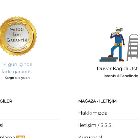
14 gün içinde
Duvar Kağıdı Ust
İade garantisi
İstanbul Genelinde
Kargo alıcıya ait
LGILER
MAĞAZA - ILETIŞIM
Hakkımızda
si
İletişim / S.S.S.
aplama
Kurumsal