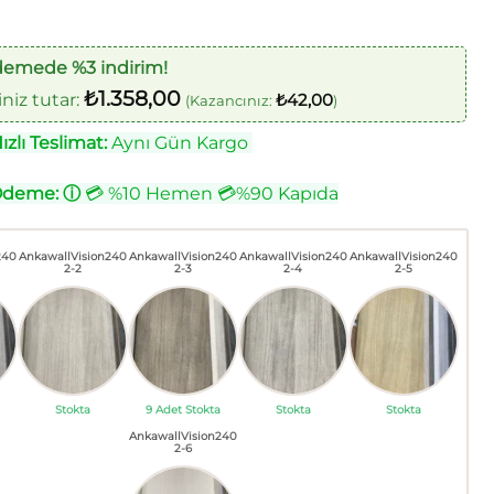
demede %3 indirim!
₺
1.358,00
iz tutar:
₺
42,00
(Kazancınız:
)
zlı Teslimat:
Aynı Gün Kargo
Ödeme:
ⓘ
💳 %10 Hemen 💳%90 Kapıda
240
AnkawallVision240
AnkawallVision240
AnkawallVision240
AnkawallVision240
2-2
2-3
2-4
2-5
Stokta
9 Adet Stokta
Stokta
Stokta
AnkawallVision240
2-6