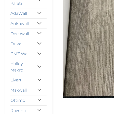
Parati
AdaWall
Ankawall
Decowall
Duka
GMZ Wall
Halley
Makro
Livart
Maxwall
Ottimo
Ravena