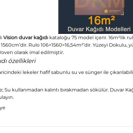
dı
Vision duvar kağıdı
kataloğu 75 model içerir. 16m²lik rulo
: 1560cm’dir. Rulo 106×1560=16,54m²’dir. Yüzeyi Dokulu, 
ven olarak imal edilmiştir.
ı özellikleri
haricindeki lekeler hafif sabunlu su ve sünger ile çıkarılabili
Su kullanmadan kalıntı bırakmadan sökülür. Duvar Kağıdı
layın.
iye