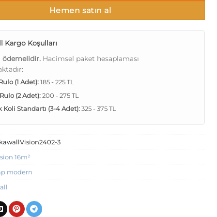
Hemen satın al
l Kargo Koşulları
ı ödemelidir.
Hacimsel paket hesaplaması
ktadır:
 Rulo (1 Adet):
185 - 225 TL
 Rulo (2 Adet):
200 - 275 TL
Koli Standartı (3-4 Adet):
325 - 375 TL
kawallVision2402-3
ision 16m²
ap modern
all