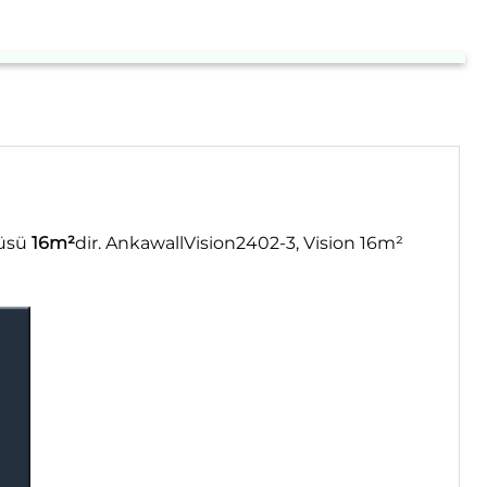
çüsü
16m²
dir. AnkawallVision2402-3, Vision 16m²