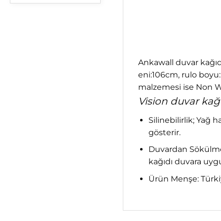
Ankawall duvar kağı
eni:106cm, rulo boyu
malzemesi ise Non Wo
Vision duvar kağıd
Silinebilirlik; Yağ 
gösterir.
Duvardan Sökülme; 
kağıdı duvara uygu
Ürün Menşe: Türk