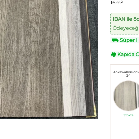
16m²
IBAN ile ö
Ödeyeceğin
⛟
Süper Hı
🏘
Kapıda 
AnkawallVision
2-1
Stokta