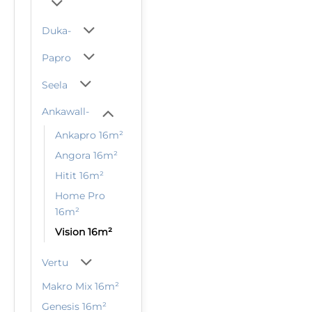
Duka-
Papro
Seela
Ankawall-
Ankapro 16m²
Angora 16m²
Hitit 16m²
Home Pro
16m²
Vision 16m²
Vertu
Makro Mix 16m²
Genesis 16m²