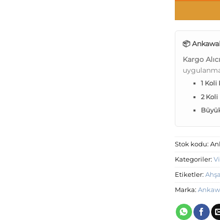
📦 Ankawal
Kargo Alıc
uygulanma
1 Koli
2 Koli
Büyük 
Stok kodu:
An
Kategoriler:
V
Etiketler:
Ahş
Marka:
Ankaw