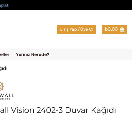
apat
₺
0,00
Giriş Yap / Üye Ol
eller
Yeriniz Nerede?
ğıdı
ll Vision 2402-3 Duvar Kağıdı
0