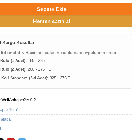
Sepete Ekle
Hemen satın al
l Kargo Koşulları
 ödemelidir.
Hacimsel paket hesaplaması uygulanmaktadır:
 Rulo (1 Adet):
185 - 225 TL
 Rulo (2 Adet):
200 - 275 TL
Koli Standartı (3-4 Adet):
325 - 375 TL
aWallAnkapro2501-2
apro 16m²
 alacalı
l