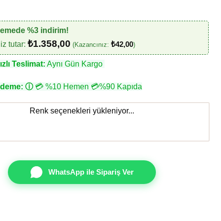
demede %3 indirim!
₺
1.358,00
z tutar:
₺
42,00
(Kazancınız:
)
zlı Teslimat:
Aynı Gün Kargo
Ödeme:
ⓘ
💳 %10 Hemen 💳%90 Kapıda
Renk seçenekleri yükleniyor...
WhatsApp ile Sipariş Ver
apro 2501-2 Duvar Kağıdı adet