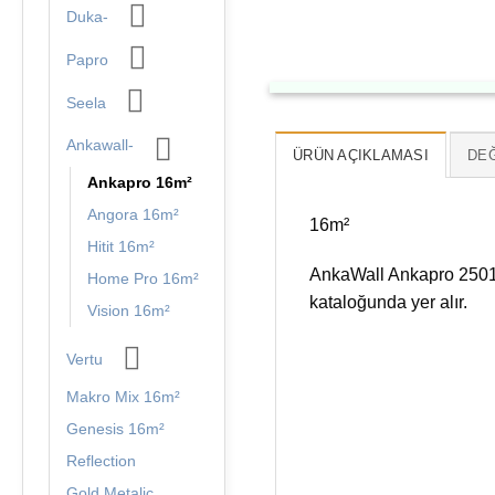
Duka-
Papro
Seela
Ankawall-
ÜRÜN AÇIKLAMASI
DEĞ
Ankapro 16m²
Angora 16m²
16m²
Hitit 16m²
AnkaWall Ankapro 2501-2
Home Pro 16m²
kataloğunda yer alır.
Vision 16m²
Vertu
Makro Mix 16m²
Genesis 16m²
Reflection
Gold Metalic