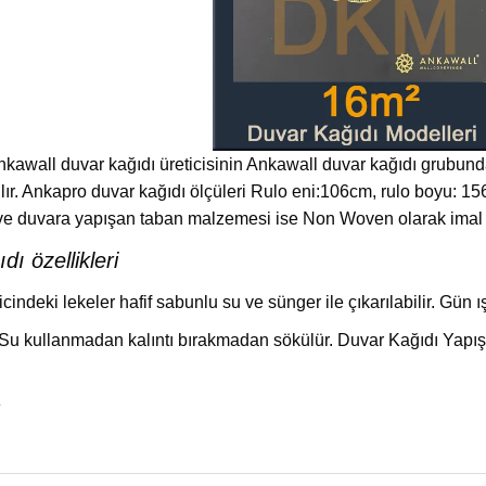
kawall duvar kağıdı üreticisinin Ankawall duvar kağıdı grubund
tılır. Ankapro duvar kağıdı ölçüleri Rulo eni:106cm, rulo boyu:
ve duvara yapışan taban malzemesi ise Non Woven olarak imal e
ı özellikleri
ricindeki lekeler hafif sabunlu su ve sünger ile çıkarılabilir. Gün ış
 kullanmadan kalıntı bırakmadan sökülür. Duvar Kağıdı Yapıştır
e