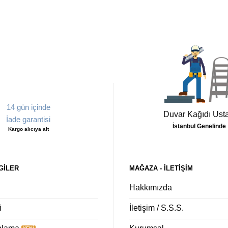
14 gün içinde
Duvar Kağıdı Usta
İade garantisi
İstanbul Genelinde
Kargo alıcıya ait
GILER
MAĞAZA - ILETIŞIM
Hakkımızda
i
İletişim / S.S.S.