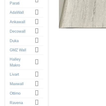
Parati
AdaWall
Ankawall
Decowall
Duka
GMZ Wall
Halley
Makro
Livart
Maxwall
Ottimo
Ravena