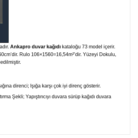
adır.
Ankapro duvar kağıdı
kataloğu 73 model içerir.
 1560cm’dir. Rulo 106×1560=16,54m²’dir. Yüzeyi Dokulu,
dilmiştir.
ığına direnci; Işığa karşı çok iyi direnç gösterir.
ma Şekli; Yapıştırıcıyı duvara sürüp kağıdı duvara