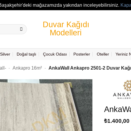
Başakşehir'deki mağazamızda yakından inceleyebilirsiniz.
Kapa
Silver
Doğal taşlı
Çocuk Odası
Posterler
Oteller
Yeriniz
ll-
-
Ankapro 16m²
-
AnkaWall Ankapro 2501-2 Duvar Kağı
AnkaWa
₺
1.400,00