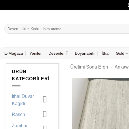
İçeriğe
atla
Ara:
E-Mağaza
Yeniler
Desenler
Boyanabilir
İthal
Gold – 
Üretimi Sona Eren
-
Ankawa
ÜRÜN
KATEGORILERI
İthal Duvar
Kağıdı
Rasch
Zambaiti