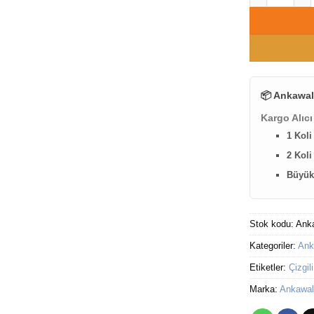
📦 Ankawal
Kargo Alıcı
1 Koli
2 Koli
Büyük 
Stok kodu:
Ank
Kategoriler:
Ank
Etiketler:
Çizgili
Marka:
Ankawal