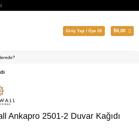
t
₺
0,00
Giriş Yap / Üye Ol
 Nerede?
dı
ll Ankapro 2501-2 Duvar Kağıdı