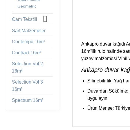
Geometric
Cam Tekstili
Sarf Malzemeler
Contempo 16m²
Ankapro duvar kağıdı An
16m²lik rulo halinde sa
Contract 16m²
yüzey malzemesi Vinil 
Selection Vol 2
Ankapro duvar kağıd
16m²
Silinebilirlik; Yağ ha
Selection Vol 3
16m²
Duvardan Sökülme; Su
uygulayın.
Spectrum 16m²
Ürün Menşe: Türkiy