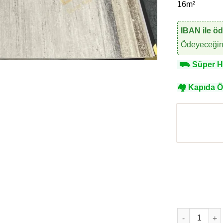
16m²
IBAN ile ö
Ödeyeceğini
⛟
Süper Hı
🏘
Kapıda 
AnkaWall Ank